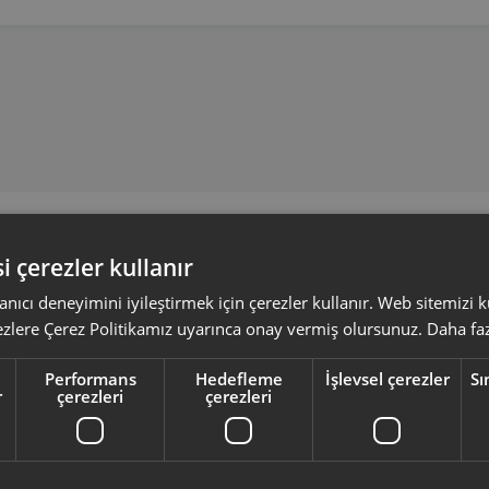
Yeni Ürünler
Seçtiklerimiz
i çerezler kullanır
anıcı deneyimini iyileştirmek için çerezler kullanır. Web sitemizi
ezlere Çerez Politikamız uyarınca onay vermiş olursunuz.
Daha faz
Performans
Hedefleme
İşlevsel çerezler
Sı
r
çerezleri
çerezleri