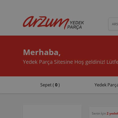
Merhaba,
Yedek Parça Sitesine Hoş geldiniz!
Lütfe
Sepet (
0
)
Yedek Parça
Senin İçin
2 yede