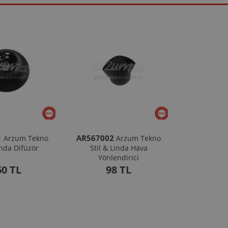
1
AR567002
Arzum Tekno
Arzum Tekno
inda Difüzör
Stil & Linda Hava
Yönlendirici
60 TL
98 TL