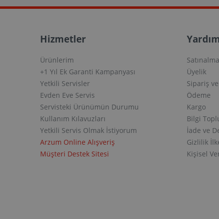
Hizmetler
Yardım
Ürünlerim
Satınalma
+1 Yıl Ek Garanti Kampanyası
Üyelik
Yetkili Servisler
Sipariş v
Evden Eve Servis
Ödeme
Servisteki Ürünümün Durumu
Kargo
Kullanım Kılavuzları
Bilgi Top
Yetkili Servis Olmak İstiyorum
İade ve D
Arzum Online Alışveriş
Gizlilik İlk
Müşteri Destek Sitesi
Kişisel V