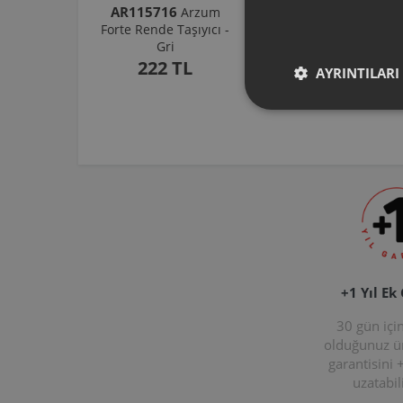
AR115716
AR103206
Arzum
Arzum
Forte Rende Taşıyıcı -
Shake'N Take
Gri
Doğrayıcı Hazne 570
Ml-Koyu Gri
222 TL
AYRINTILARI
1.037 TL
+1 Yıl Ek
30 gün içi
olduğunuz 
garantisini 
uzatabili