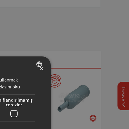
×
 kullanmak
TURKISH
lasını oku
Tavsiye
ENGLISH
nıflandırılmamış
çerezler