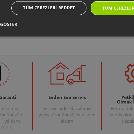
AR406015
AR110102
Arzum
Arzum
TÜM ÇEREZLERI REDDET
TÜM ÇEREZLER
Olimpia Prime Hepa
Shake'N Take Joy Çift
P
Hava Çıkış Filtresi
Bıçaklı Doğrayıcı
Gövde
812 TL
 GÖSTER
829 TL
 Garanti
Evden Eve Servis
Yetkil
Olmak 
nde almış
Servise gidecek vaktiniz
Formu doldu
ürününüzün
yoksa ürününüzü evinizden
servis olma
+1 yıl daha
alalım
yapabi
rsiniz.