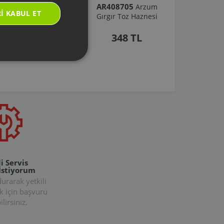
AR101430
AR408705
Arzum
Arzum
I KABUL ET
rostick Çırpıcı Ayak
Gırgır Toz Haznesi
Grubu (2 Ad) - Koyu
Gri
348 TL
455 TL
i Servis
İstiyorum
rarak yetkili
k için başvuru
lirsiniz.