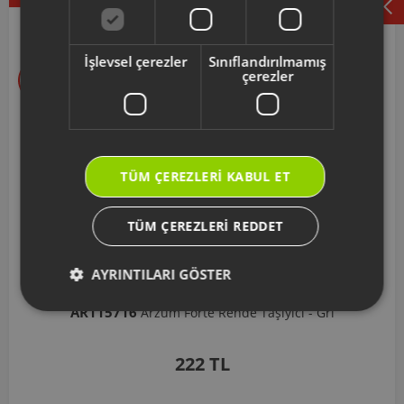
Seçtiklerimiz
İşlevsel çerezler
Sınıflandırılmamış
çerezler
TÜM ÇEREZLERI KABUL ET
TÜM ÇEREZLERI REDDET
AYRINTILARI GÖSTER
AR103206
te Rende Taşıyıcı - Gri
Arzum Shake'N Take Do
2 TL
1.037