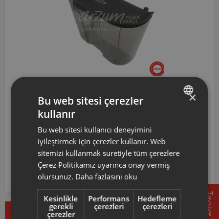
×
OK007011
Arzum Okka Grandio Duo Su Tankı Komple
Bu web sitesi çerezler
kullanır
TURKISH
874 TL
Bu web sitesi kullanıcı deneyimini
ENGLISH
iyileştirmek için çerezler kullanır. Web
Sepete Ekle
sitemizi kullanmak suretiyle tüm çerezlere
Çerez Politikamız uyarınca onay vermiş
olursunuz.
Daha fazlasını oku
Tavsiye
Kesinlikle
Performans
Hedefleme
gerekli
çerezleri
çerezleri
Çok Satanlar
İndirimdekiler
Yeni Ürünler
çerezler