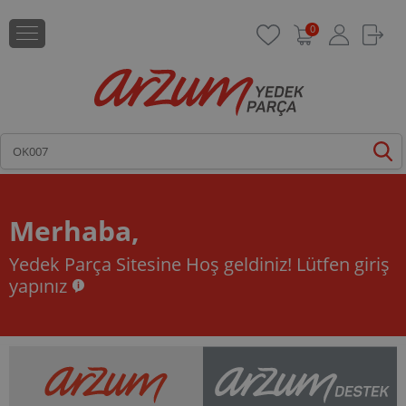
0
Merhaba,
Yedek Parça Sitesine Hoş geldiniz!
Lütfen giriş
yapınız