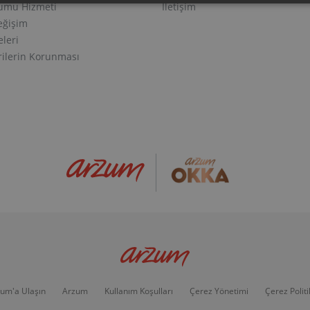
lumu Hizmeti
İletişim
eğişim
eleri
erilerin Korunması
um'a Ulaşın
Arzum
Kullanım Koşulları
Çerez Yönetimi
Çerez Politi