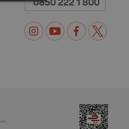
0850 222 1 800
kası