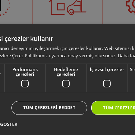
 Garanti
Evden Eve Servis
Yetkil
Olmak 
i çerezler kullanır
nde almış
Servise gidecek vaktiniz
Formu doldu
ürününüzün
yoksa ürününüzü evinizden
servis olma
anıcı deneyimini iyileştirmek için çerezler kullanır. Web sitemizi
+1 yıl daha
alalım
yapabi
ezlere Çerez Politikamız uyarınca onay vermiş olursunuz.
Daha faz
rsiniz.
Performans
Hedefleme
İşlevsel çerezler
Sı
r
çerezleri
çerezleri
 Konuları
Destek Merkezi
 Rehberi
Ürünler
TÜM ÇEREZLERI REDDET
TÜM ÇEREZLER
Yedek Parça ve Aksesuar
e Teslimat
Servis ve Garanti
Sözleşme ve Yönetmelikler
 GÖSTER
Genel Destek Konuları