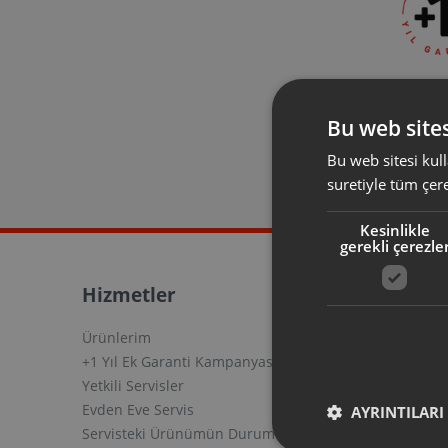
+1 Yıl Ek
Bu web sites
30 gün içi
olduğunuz 
Bu web sitesi kull
garantisini 
suretiyle tüm çer
uzatabili
Kesinlikle
gerekli çerezle
Hizmetler
Yardım
Ürünlerim
Satınalma
+1 Yıl Ek Garanti Kampanyası
Üyelik
Yetkili Servisler
Sipariş v
Evden Eve Servis
Ödeme
AYRINTILARI
Servisteki Ürünümün Durumu
Kargo