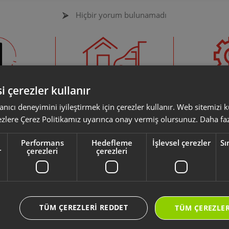
Hiçbir yorum bulunamadı
i çerezler kullanır
 Garanti
Evden Eve Servis
Yetkil
Olmak 
anıcı deneyimini iyileştirmek için çerezler kullanır. Web sitemizi
nde almış
Servise gidecek vaktiniz
Formu doldu
ezlere Çerez Politikamız uyarınca onay vermiş olursunuz.
Daha faz
ürününüzün
yoksa ürününüzü evinizden
servis olma
+1 yıl daha
alalım
yapabi
Performans
Hedefleme
İşlevsel çerezler
Sı
rsiniz.
r
çerezleri
çerezleri
 Konuları
Destek Merkezi
TÜM ÇEREZLERI REDDET
TÜM ÇEREZLER
 Rehberi
Ürünler