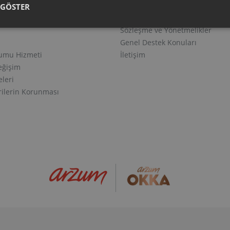
Yedek Parça ve Aksesuar
 GÖSTER
e Teslimat
Servis ve Garanti
Sözleşme ve Yönetmelikler
Genel Destek Konuları
lumu Hizmeti
İletişim
eğişim
eleri
erilerin Korunması