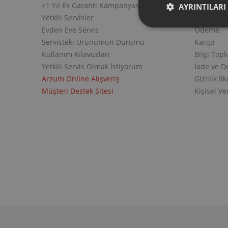
+1 Yıl Ek Garanti Kampanyası
Üyelik
AYRINTILARI
Yetkili Servisler
Sipariş v
Evden Eve Servis
Ödeme
Servisteki Ürünümün Durumu
Kargo
Kullanım Kılavuzları
Bilgi Top
Yetkili Servis Olmak İstiyorum
İade ve D
Arzum Online Alışveriş
Gizlilik İlk
Müşteri Destek Sitesi
Kişisel V