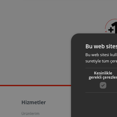
Bu web sites
+1 Yıl Ek
Bu web sitesi kull
30 gün içi
suretiyle tüm çer
olduğunuz 
garantisini 
Kesinlikle
uzatabili
gerekli çerezle
Hizmetler
Yardım
Ürünlerim
Satınalma