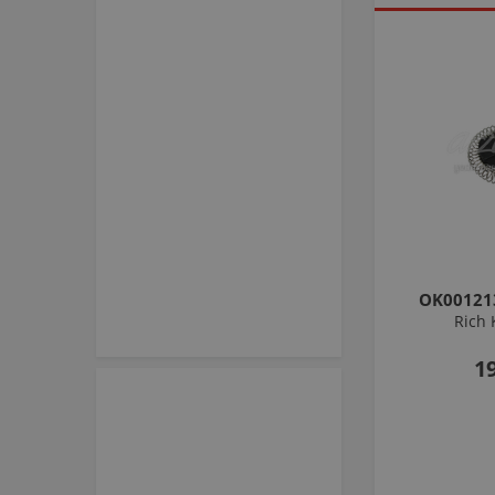
OK00121
Rich K
1