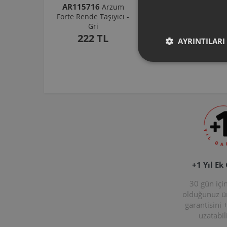
AR115716
AR103206
Arzum
Arzum
Forte Rende Taşıyıcı -
Shake'N Take
Gri
Doğrayıcı Hazne 570
Ml-Koyu Gri
222 TL
AYRINTILARI
1.037 TL
+1 Yıl Ek
30 gün içi
olduğunuz 
garantisini 
uzatabili