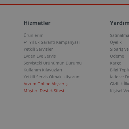
Hizmetler
Yardım
Ürünlerim
Satınalma
+1 Yıl Ek Garanti Kampanyası
Üyelik
Yetkili Servisler
Sipariş v
Evden Eve Servis
Ödeme
Servisteki Ürünümün Durumu
Kargo
Kullanım Kılavuzları
Bilgi Top
Yetkili Servis Olmak İstiyorum
İade ve D
Arzum Online Alışveriş
Gizlilik İlk
Müşteri Destek Sitesi
Kişisel V