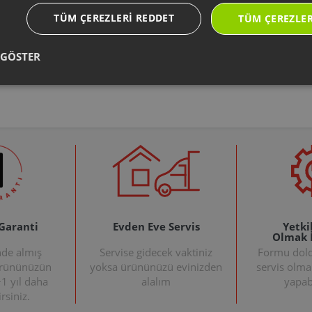
AR406015
AR110102
Arzum
Arzum
TÜM ÇEREZLERI REDDET
TÜM ÇEREZLER
Olimpia Prime Hepa
Shake'N Take Joy Çift
P
Hava Çıkış Filtresi
Bıçaklı Doğrayıcı
Gövde
812 TL
 GÖSTER
829 TL
 Garanti
Evden Eve Servis
Yetkil
Olmak 
nde almış
Servise gidecek vaktiniz
Formu doldu
ürününüzün
yoksa ürününüzü evinizden
servis olma
+1 yıl daha
alalım
yapabi
rsiniz.