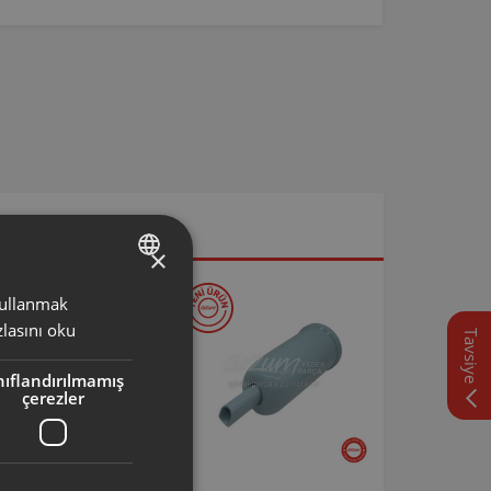
×
 kullanmak
TURKISH
lasını oku
Tavsiye
ENGLISH
nıflandırılmamış
çerezler