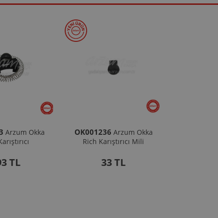
3
OK001236
Arzum Okka
Arzum Okka
arıştırıcı
Rich Karıştırıcı Mili
93 TL
33 TL