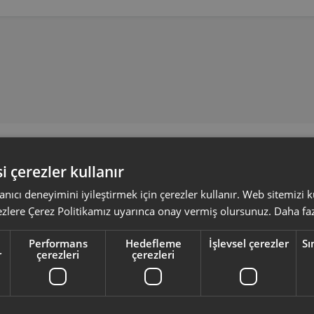
Yeni Ürünler
Seçtiklerimiz
i çerezler kullanır
anıcı deneyimini iyileştirmek için çerezler kullanır. Web sitemizi
ezlere Çerez Politikamız uyarınca onay vermiş olursunuz.
Daha faz
Performans
Hedefleme
İşlevsel çerezler
Sı
r
çerezleri
çerezleri