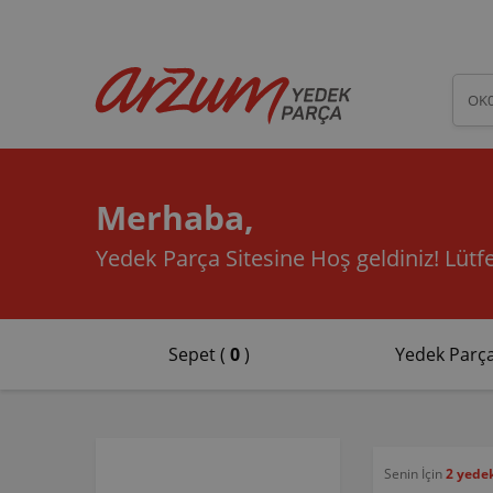
Merhaba,
Yedek Parça Sitesine Hoş geldiniz!
Lütfe
Sepet (
0
)
Yedek Parça
Senin İçin
2 yede