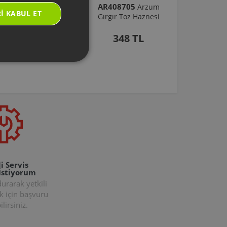
AR101430
AR408705
Arzum
Arzum
I KABUL ET
rostick Çırpıcı Ayak
Gırgır Toz Haznesi
Grubu (2 Ad) - Koyu
Gri
348 TL
455 TL
i Servis
İstiyorum
rarak yetkili
k için başvuru
lirsiniz.