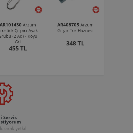
AR101430
AR408705
Arzum
Arzum
rostick Çırpıcı Ayak
Gırgır Toz Haznesi
Grubu (2 Ad) - Koyu
Gri
348 TL
455 TL
i Servis
İstiyorum
rarak yetkili