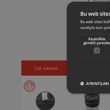
AR1157-S A
AR1141 AR
AR1167 AR
Bu web sites
AR115716 ürün 
Starblend multi
Bu web sitesi kull
suretiyle tüm çer
Arzum orijinal a
ürününüz için u
Kesinlikle
gerekli çerezle
Ürününüz ile ilgi
ekleyip, yedek par
Çok Satanlar
İndirimdekiler
AYRINTILARI