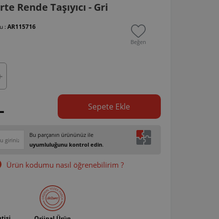
te Rende Taşıyıcı - Gri
u :
AR115716
Beğen
L
Sepete Ekle
Bu parçanın ürününüz ile
uyumluluğunu kontrol edin
.
Ürün kodumu nasıl öğrenebilirim ?
tisi
Orjinal Ürün