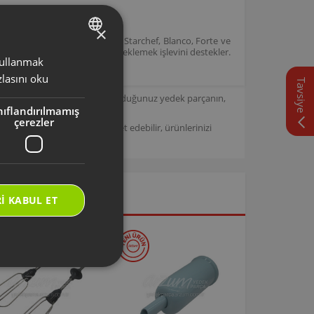
×
R1167 model kodlarına sahip Starchef, Blanco, Forte ve
 ve gıda işleme işlevini desteklemek işlevini destekler.
 kullanmak
TURKISH
lasını oku
Tavsiye
ENGLISH
için tasarlanmıştır. Seçmiş olduğunuz yedek parçanın,
nıflandırılmamış
çerezler
/
Arzum Destek Sitemizi ziyaret edebilir, ürünlerinizi
I KABUL ET