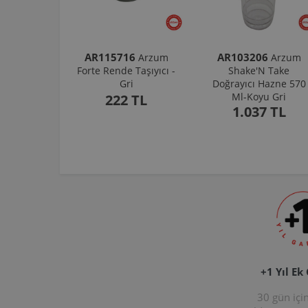
AR115716
AR103206
Arzum
Arzum
Forte Rende Taşıyıcı -
Shake'N Take
Gri
Doğrayıcı Hazne 570
Ml-Koyu Gri
222 TL
1.037 TL
+1 Yıl Ek
30 gün içi