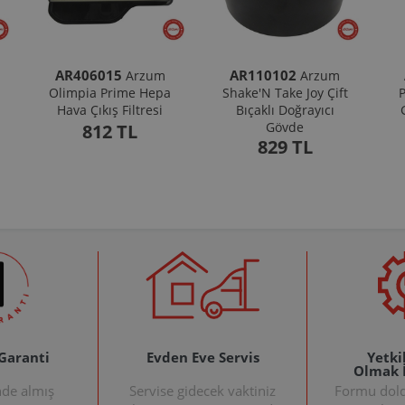
AR406015
AR110102
Arzum
Arzum
Olimpia Prime Hepa
Shake'N Take Joy Çift
P
Hava Çıkış Filtresi
Bıçaklı Doğrayıcı
Gövde
812 TL
829 TL
 Garanti
Evden Eve Servis
Yetkil
Olmak 
nde almış
Servise gidecek vaktiniz
Formu doldu