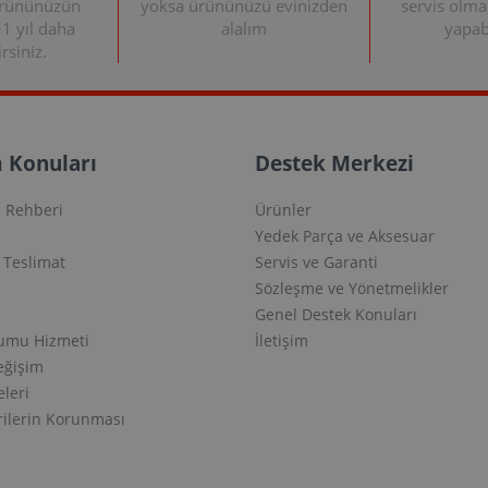
ürününüzün
yoksa ürününüzü evinizden
servis olma
+1 yıl daha
alalım
yapabi
rsiniz.
 Konuları
Destek Merkezi
 Rehberi
Ürünler
Yedek Parça ve Aksesuar
e Teslimat
Servis ve Garanti
Sözleşme ve Yönetmelikler
Genel Destek Konuları
lumu Hizmeti
İletişim
eğişim
eleri
erilerin Korunması