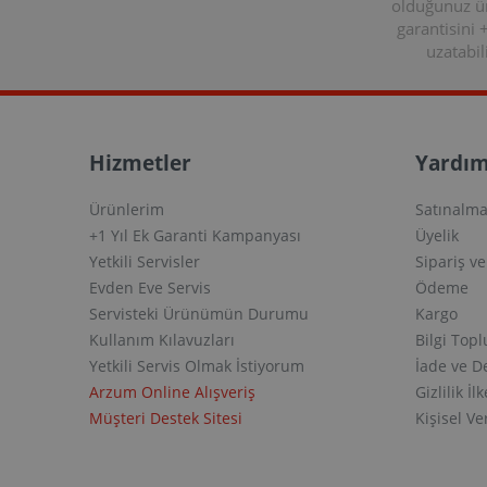
olduğunuz 
garantisini 
uzatabili
Hizmetler
Yardım
Ürünlerim
Satınalma
+1 Yıl Ek Garanti Kampanyası
Üyelik
Yetkili Servisler
Sipariş v
Evden Eve Servis
Ödeme
Servisteki Ürünümün Durumu
Kargo
Kullanım Kılavuzları
Bilgi Top
Yetkili Servis Olmak İstiyorum
İade ve D
Arzum Online Alışveriş
Gizlilik İlk
Müşteri Destek Sitesi
Kişisel V