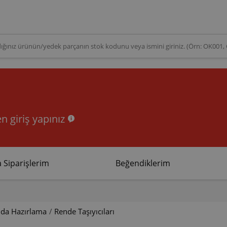
n giriş yapınız
 Siparişlerim
Beğendiklerim
ıda Hazırlama
/
Rende Taşıyıcıları