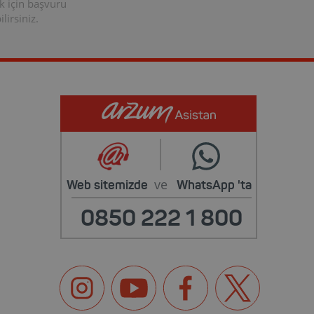
k için başvuru
lirsiniz.
ve
Web sitemizde
WhatsApp
'ta
0850 222 1 800