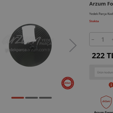
Arzum For
Yedek Parça Kod
Stokta
222 T
Arzum Garan