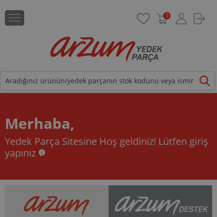
0
Merhaba,
Yedek Parça Sitesine Hoş geldiniz!
Lütfen giriş
yapınız