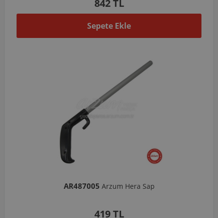
842 TL
Sepete Ekle
AR487005
Arzum Hera Sap
419 TL