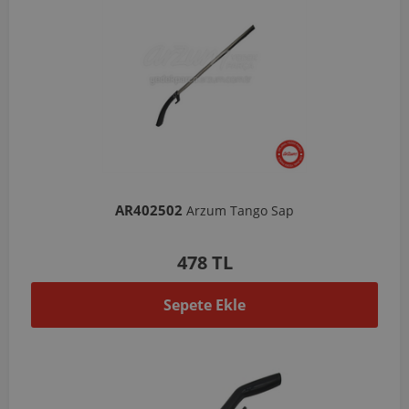
AR402502
Arzum Tango Sap
478 TL
Sepete Ekle