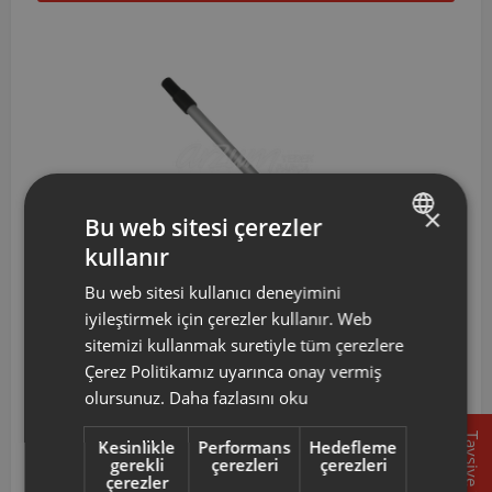
×
Bu web sitesi çerezler
kullanır
TURKISH
Bu web sitesi kullanıcı deneyimini
ENGLISH
iyileştirmek için çerezler kullanır. Web
AR420515
Arzum Magiclean Power Uzatma Borusu
sitemizi kullanmak suretiyle tüm çerezlere
Çerez Politikamız uyarınca onay vermiş
2.321 TL
olursunuz.
Daha fazlasını oku
Tavsiye
Kesinlikle
Performans
Hedefleme
Sepete Ekle
gerekli
çerezleri
çerezleri
çerezler