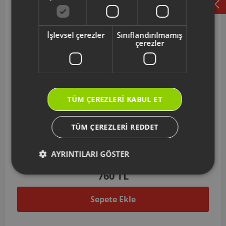
İşlevsel çerezler
Sınıflandırılmamış
çerezler
TÜM ÇEREZLERI KABUL ET
TÜM ÇEREZLERI REDDET
AR406502
Arzum Nona Power Sap Grubu - Gri
AYRINTILARI GÖSTER
760 TL
Sepete Ekle