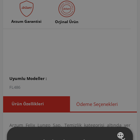
Arzum Garantisi
Orjinal Ürün
Uyumlu Modeller :
FL486
Ürün Özellikleri
Ödeme Seçenekleri
Arzum Felix Lungo Sap, Temizlik kategorisi altında yer
alan Sap Grupları grubuna ait orijinal bir yedek parçadır.
×
FL486002 ürün koduna sahip bu sap grubu, cihazın