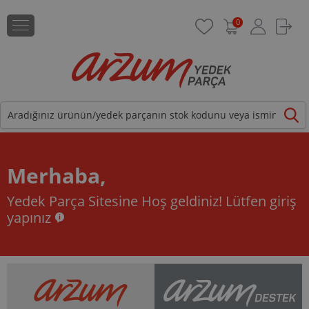
0
Merhaba,
Yedek Parça Sitesine Hoş geldiniz!
Lütfen giriş
yapınız