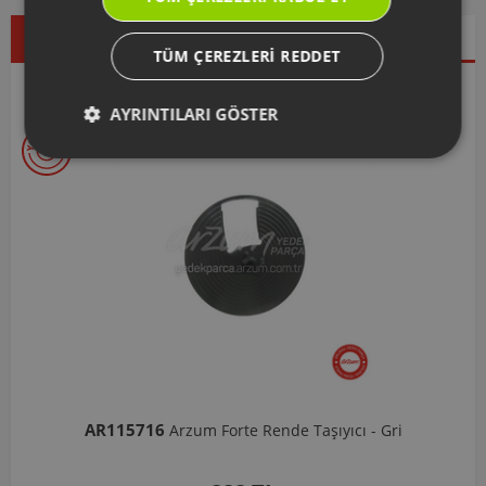
Çok Satanlar
İndirimdekiler
Yeni Ürünler
TÜM ÇEREZLERI REDDET
Seçtiklerimiz
AYRINTILARI GÖSTER
AR103206
Arzum Shake'N Take Doğrayıcı Hazne 570 Ml-Koyu 