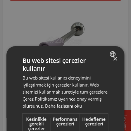
×
Bu web sitesi çerezler
kullanır
TURKISH
Bu web sitesi kullanıcı deneyimini
ENGLISH
iyileştirmek için çerezler kullanır. Web
AR178005
Arzum İronmix Parçalayıcı Gövde-Eflatun
sitemizi kullanmak suretiyle tüm çerezlere
Çerez Politikamız uyarınca onay vermiş
1.016 TL
olursunuz.
Daha fazlasını oku
Tavsiye
Kesinlikle
Performans
Hedefleme
Sepete Ekle
gerekli
çerezleri
çerezleri
çerezler