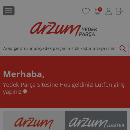
0
Merhaba,
Yedek Parça Sitesine Hoş geldiniz!
Lütfen giriş
yapınız