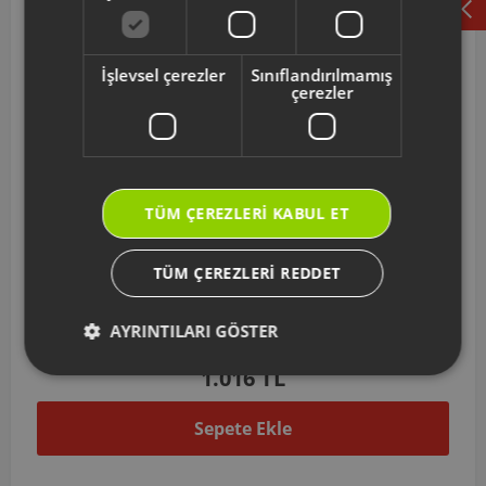
İşlevsel çerezler
Sınıflandırılmamış
çerezler
TÜM ÇEREZLERI KABUL ET
TÜM ÇEREZLERI REDDET
AR178018
Arzum İronmix Parçalayıcı Gövde-Kırmızı
AYRINTILARI GÖSTER
1.016 TL
Sepete Ekle