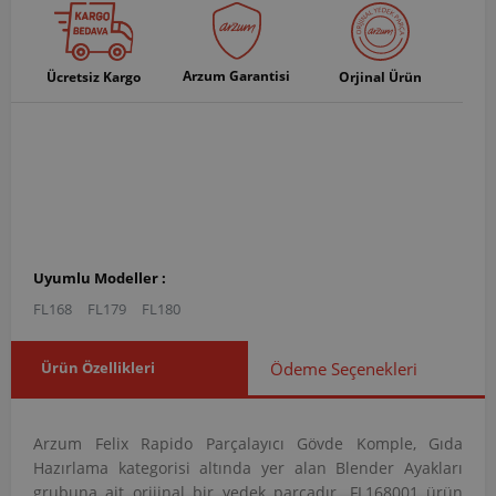
Arzum Garantisi
Ücretsiz Kargo
Orjinal Ürün
Uyumlu Modeller :
FL168
FL179
FL180
Ürün Özellikleri
Ödeme Seçenekleri
Arzum Felix Rapido Parçalayıcı Gövde Komple, Gıda
Hazırlama kategorisi altında yer alan Blender Ayakları
grubuna ait orijinal bir yedek parçadır. FL168001 ürün