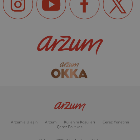
Arzum'a Ulaşın
Arzum
Kullanım Koşulları
Çerez Yönetimi
Çerez Politikası