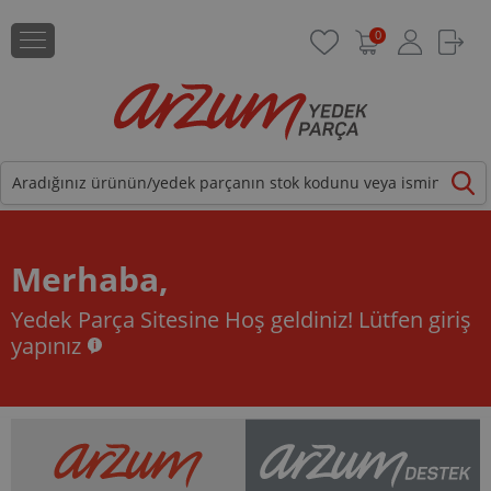
0
Merhaba,
Yedek Parça Sitesine Hoş geldiniz!
Lütfen giriş
yapınız