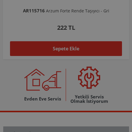
AR103206
Arzum Shake'N Take Doğrayıcı Hazne 570 Ml-Koyu Gri
1.037 TL
Sepete Ekle
Yetkili Servis
Evden Eve Servis
Olmak İstiyorum