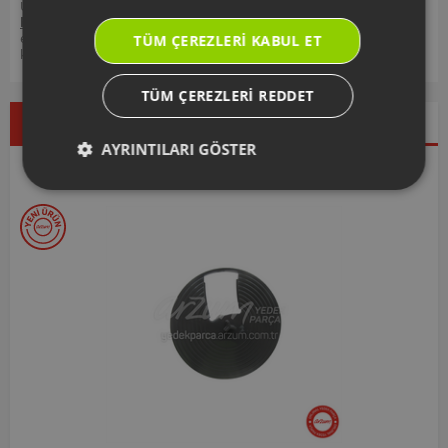
Ürününüz ile ilgili kullanım kılavuzu ve kullanım detayları için
https://destek.arzum.com.tr/
Arzum Destek Sitemizi ziyaret
edebilir, ürünlerinizi ekleyip, yedek parça ve garanti bilgilerine
TÜM ÇEREZLERI KABUL ET
kolayca erişebilirsiniz.
TÜM ÇEREZLERI REDDET
Çok Satanlar
İndirimdekiler
Yeni Ürünler
AYRINTILARI GÖSTER
Seçtiklerimiz