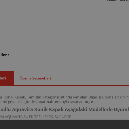
ler :
leri
Ödeme Seçenekleri
 Konik Kapak, Temizlik kategorisi altında yer alan Diğer grubuna ait orij
bölümü güvenli biçimde kapatmak amacıyla tasarlanmıştır.
odlu Aquavita Konik Kapak Aşağıdaki Modellerle Uyum
M AQUAVİTA SU FİLTRELİ ELEK. SÜPÜRGE
kodlu bu kapak; AR447 model kodlarına sahip Aquavi̇ta Su Fi̇ltreli̇ Elek. s
ak işlevini destekler.