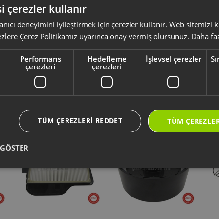
i çerezler kullanır
anıcı deneyimini iyileştirmek için çerezler kullanır. Web sitemizi
ksesuar ve sarf malzemeleri, ürününüzü uzun ömürlü ve güvenle kullanmanız 
ezlere Çerez Politikamız uyarınca onay vermiş olursunuz.
Daha faz
yumlu olup olmadığını,
ürün kodunuz aracılığı ile kontrol ediniz.
li kullanım kılavuzu ve kullanım detayları için
https://destek.arzum.com.tr
Performans
Hedefleme
İşlevsel çerezler
Sı
ça ve garanti bilgilerine kolayca erişebilirsiniz.
r
çerezleri
çerezleri
Yeni Ürünler
Seçtiklerimiz
TÜM ÇEREZLERI REDDET
TÜM ÇEREZLER
 GÖSTER