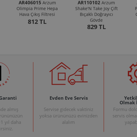
AR406015
AR110102
Arzum
Arzum
Olimpia Prime Hepa
Shake'N Take Joy Çift
P
Hava Çıkış Filtresi
Bıçaklı Doğrayıcı
Gövde
812 TL
829 TL
 Garanti
Evden Eve Servis
Yetkil
Olmak 
nde almış
Servise gidecek vaktiniz
Formu doldu
ürününüzün
yoksa ürününüzü evinizden
servis olma
+1 yıl daha
alalım
yapabi
rsiniz.