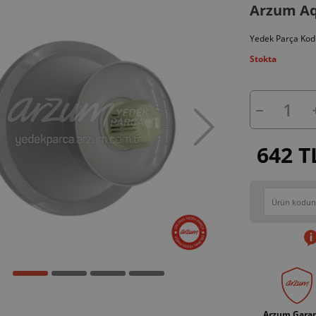
Arzum Aq
Yedek Parça Kod
Stokta
642 T
Arzum Garan