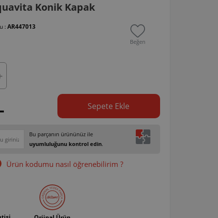
uavita Konik Kapak
u :
AR447013
Beğen
L
Sepete Ekle
Bu parçanın ürününüz ile
uyumluluğunu kontrol edin
.
Ürün kodumu nasıl öğrenebilirim ?
tisi
Orjinal Ürün