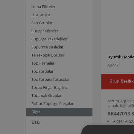
Hepa Filtreler
Hortumlar
Sap Grupları
Sünger Filtreler
Süpürge Tekerlekleri
Süpürme Başlıkları
Teleskopik Borular
Uyumlu Model
Toz Hazneleri
AR447
Toz Torbaları
Toz Torbası Tutucular
Ürün Özellik
Turbo Fırçalı Başlıklar
Tutamak Grupları
Arzum Aquavita
Robot Süpürge Parçaları
kapak, ilgili 
Diğer
AR447013 K
AR447 ARZU
Ütü
AR447013 ürün 
biçimde kapatm