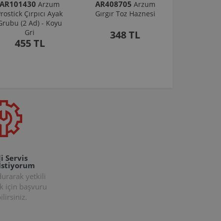
AR101430
AR408705
Arzum
Arzum
rostick Çırpıcı Ayak
Gırgır Toz Haznesi
Grubu (2 Ad) - Koyu
Gri
348 TL
455 TL
i Servis
İstiyorum
rarak yetkili
k için başvuru
lirsiniz.