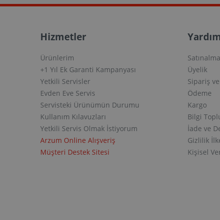
Hizmetler
Yardım
Ürünlerim
Satınalma
+1 Yıl Ek Garanti Kampanyası
Üyelik
Yetkili Servisler
Sipariş v
Evden Eve Servis
Ödeme
Servisteki Ürünümün Durumu
Kargo
Kullanım Kılavuzları
Bilgi Top
Yetkili Servis Olmak İstiyorum
İade ve D
Arzum Online Alışveriş
Gizlilik İlk
Müşteri Destek Sitesi
Kişisel V