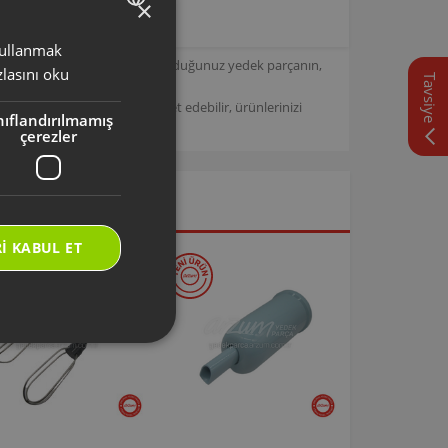
×
 kullanmak
TURKISH
için tasarlanmıştır. Seçmiş olduğunuz yedek parçanın,
lasını oku
Tavsiye
ENGLISH
/
Arzum Destek Sitemizi ziyaret edebilir, ürünlerinizi
nıflandırılmamış
çerezler
I KABUL ET