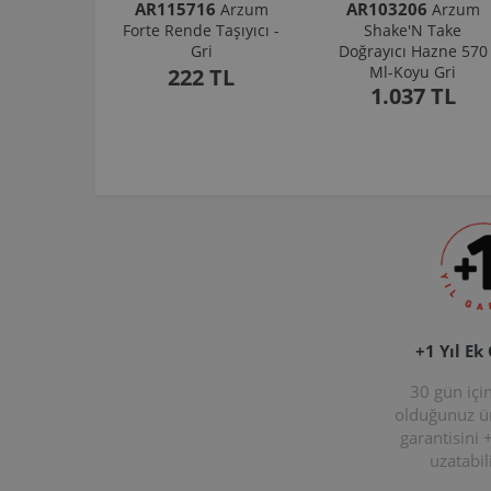
AR115716
AR103206
Arzum
Arzum
Forte Rende Taşıyıcı -
Shake'N Take
Gri
Doğrayıcı Hazne 570
Ml-Koyu Gri
222 TL
1.037 TL
+1 Yıl Ek
30 gün içi
olduğunuz 
garantisini 
uzatabili