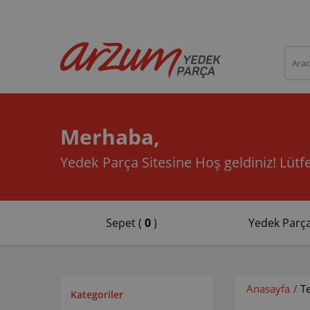
Merhaba,
Yedek Parça Sitesine Hoş geldiniz!
Lütfe
Sepet (
0
)
Yedek Parça
Anasayfa
/
T
Kategoriler