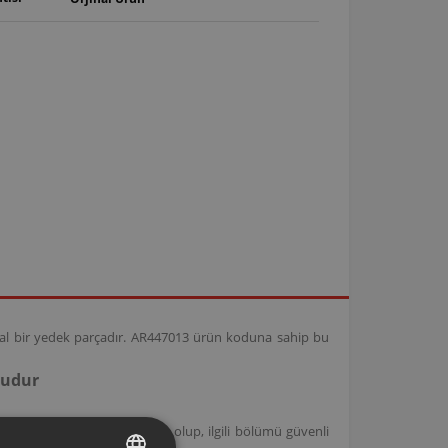
inal bir yedek parçadır. AR447013 ürün koduna sahip bu
ludur
üpürge modelleri ile uyumlu olup, ilgili bölümü güvenli