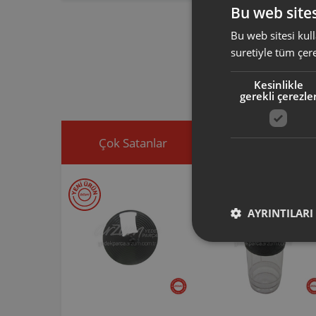
Bu web sites
Bu web sitesi kull
Arzum orijinal a
suretiyle tüm çer
ürününüz için u
Ürününüz ile ilgi
Kesinlikle
ekleyip, yedek par
gerekli çerezle
Çok Satanlar
İndirimdekiler
AYRINTILARI