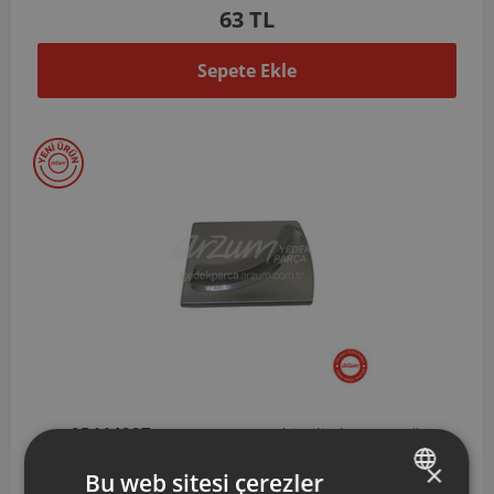
63 TL
Sepete Ekle
AR114907
Arzum Proart Multi Dilimleme Bıçağı
×
Bu web sitesi çerezler