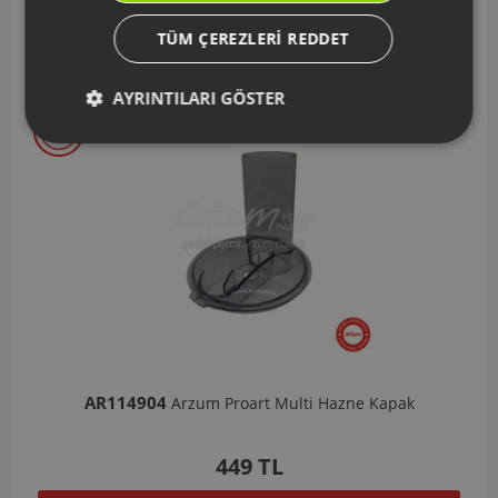
Sepete Ekle
TÜM ÇEREZLERI REDDET
AYRINTILARI GÖSTER
AR114904
Arzum Proart Multi Hazne Kapak
449 TL