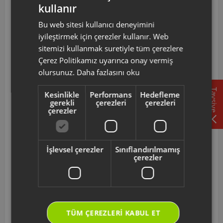
72 TL
kullanır
TURKISH
Sepete Ekle
Bu web sitesi kullanıcı deneyimini
ENGLISH
iyileştirmek için çerezler kullanır. Web
sitemizi kullanmak suretiyle tüm çerezlere
Çerez Politikamız uyarınca onay vermiş
olursunuz.
Daha fazlasını oku
Tavsiye
Kesinlikle
Performans
Hedefleme
gerekli
çerezleri
çerezleri
çerezler
İşlevsel çerezler
Sınıflandırılmamış
çerezler
AR114905
Arzum Proart Multi İtici Yuvası
TÜM ÇEREZLERI KABUL ET
469 TL