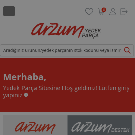
0
Merhaba,
Yedek Parça Sitesine Hoş geldiniz!
Lütfen giriş
yapınız