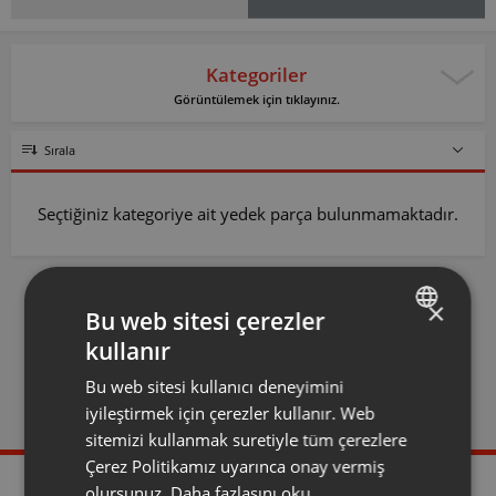
Kategoriler
Görüntülemek için tıklayınız.
Sırala
Seçtiğiniz kategoriye ait yedek parça bulunmamaktadır.
×
Bu web sitesi çerezler
kullanır
TURKISH
Bu web sitesi kullanıcı deneyimini
ENGLISH
Yetkili Servis
Evden Eve Servis
iyileştirmek için çerezler kullanır. Web
Olmak İstiyorum
sitemizi kullanmak suretiyle tüm çerezlere
Çerez Politikamız uyarınca onay vermiş
olursunuz.
Daha fazlasını oku