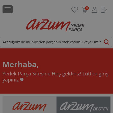
0
Merhaba,
Yedek Parça Sitesine Hoş geldiniz!
Lütfen giriş
yapınız