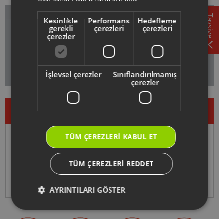
Hizmetler
Tavsiye
Kesinlikle
Performans
Hedefleme
gerekli
çerezleri
çerezleri
çerezler
Yardım Konuları
Destek Merkezi
İşlevsel çerezler
Sınıflandırılmamış
çerezler
TÜM ÇEREZLERI KABUL ET
ve
Web sitemizde
WhatsApp
'ta
TÜM ÇEREZLERI REDDET
0850 222 1 800
AYRINTILARI GÖSTER