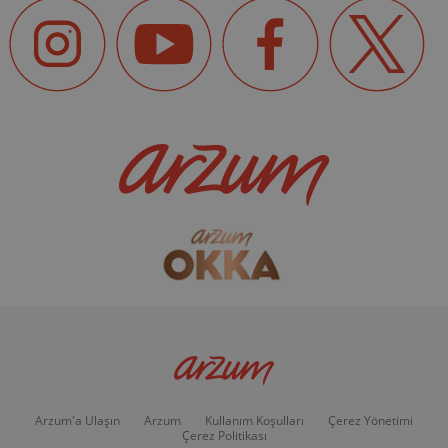
Arzum'a Ulaşın
Arzum
Kullanım Koşulları
Çerez Yönetimi
Çerez Politikası