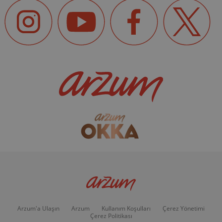
Arzum'a Ulaşın
Arzum
Kullanım Koşulları
Çerez Yönetimi
Çerez Politikası