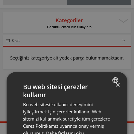
Kategoriler
Görüntülemek için tıklayınız.
Sırala
Seçtiğiniz kategoriye ait yedek parça bulunmamaktadır.
×
Bu web sitesi çerezler
kullanır
TURKISH
Bu web sitesi kullanıcı deneyimini
ENGLISH
Yetkili Servis
Evden Eve Servis
iyileştirmek için çerezler kullanır. Web
Olmak İstiyorum
sitemizi kullanmak suretiyle tüm çerezlere
Çerez Politikamız uyarınca onay vermiş
olursunuz.
Daha fazlasını oku