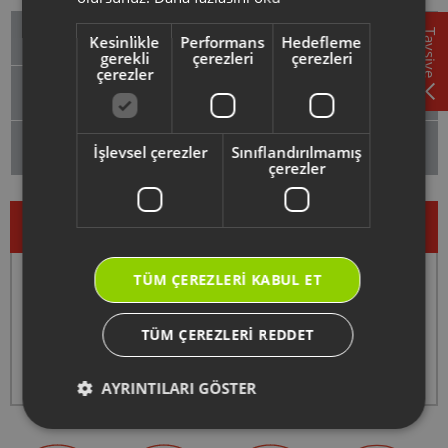
Hizmetler
Tavsiye
Kesinlikle
Performans
Hedefleme
gerekli
çerezleri
çerezleri
çerezler
Yardım Konuları
Destek Merkezi
İşlevsel çerezler
Sınıflandırılmamış
çerezler
TÜM ÇEREZLERI KABUL ET
ve
Web sitemizde
WhatsApp
'ta
TÜM ÇEREZLERI REDDET
0850 222 1 800
AYRINTILARI GÖSTER