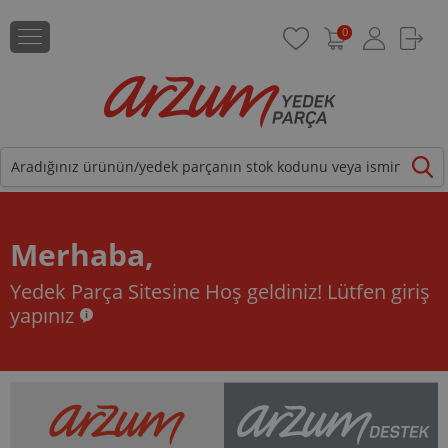
0
Merhaba,
Yedek Parça Sitesine Hoş geldiniz!
Lütfen giriş
yapınız