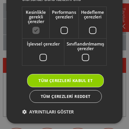
Hizmetler
Tavsiye
Kesinlikle
Performans
Hedefleme
gerekli
çerezleri
çerezleri
çerezler
Yardım Konuları
Destek Merkezi
İşlevsel çerezler
Sınıflandırılmamış
çerezler
TÜM ÇEREZLERI KABUL ET
ve
Web sitemizde
WhatsApp
'ta
TÜM ÇEREZLERI REDDET
0850 222 1 800
AYRINTILARI GÖSTER