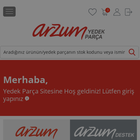
0
Merhaba,
Yedek Parça Sitesine Hoş geldiniz!
Lütfen giriş
yapınız