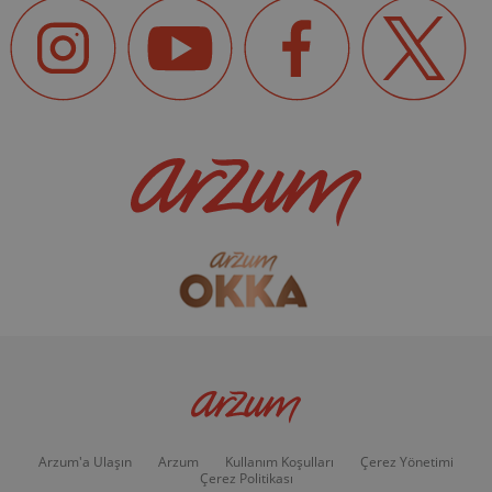
Arzum'a Ulaşın
Arzum
Kullanım Koşulları
Çerez Yönetimi
Çerez Politikası