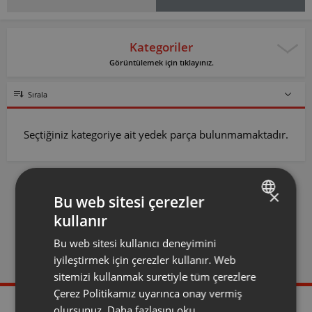
Kategoriler
Görüntülemek için tıklayınız.
Sırala
Seçtiğiniz kategoriye ait yedek parça bulunmamaktadır.
×
Bu web sitesi çerezler
kullanır
TURKISH
Bu web sitesi kullanıcı deneyimini
ENGLISH
Yetkili Servis
Evden Eve Servis
iyileştirmek için çerezler kullanır. Web
Olmak İstiyorum
sitemizi kullanmak suretiyle tüm çerezlere
Çerez Politikamız uyarınca onay vermiş
olursunuz.
Daha fazlasını oku