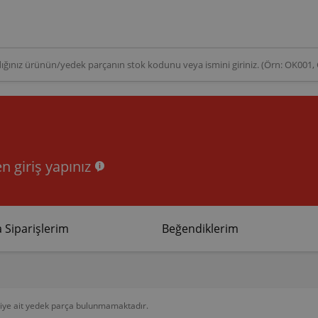
n giriş yapınız
 Siparişlerim
Beğendiklerim
riye ait yedek parça bulunmamaktadır.