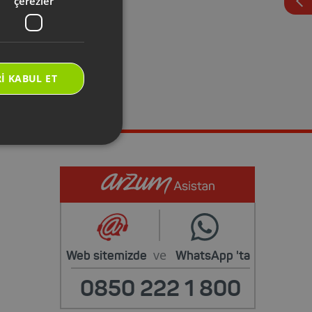
çerezler
i Servis
İstiyorum
rarak yetkili
k için başvuru
I KABUL ET
lirsiniz.
ve
Web sitemizde
WhatsApp
'ta
0850 222 1 800