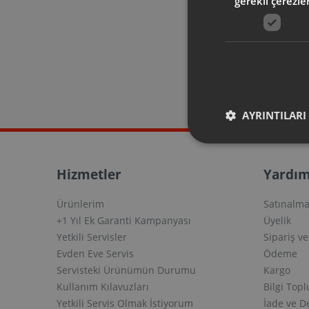
gerekli çerezle
+1 Yıl Ek
30 gün içi
olduğunuz 
garantisini 
uzatabili
AYRINTILARI
Hizmetler
Yardım
Ürünlerim
Satınalma
+1 Yıl Ek Garanti Kampanyası
Üyelik
Yetkili Servisler
Sipariş v
Evden Eve Servis
Ödeme
Servisteki Ürünümün Durumu
Kargo
Kullanım Kılavuzları
Bilgi Top
Yetkili Servis Olmak İstiyorum
İade ve D