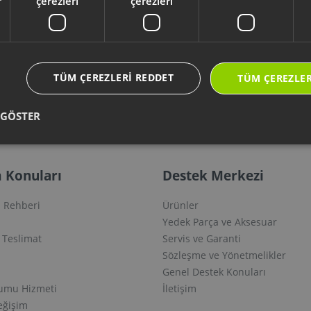
r
çerezleri
çerezleri
 Garanti
Evden Eve Servis
Yetkil
Olmak 
nde almış
Servise gidecek vaktiniz
Formu doldu
ürününüzün
yoksa ürününüzü evinizden
servis olma
TÜM ÇEREZLERI REDDET
TÜM ÇEREZLER
+1 yıl daha
alalım
yapabi
rsiniz.
 GÖSTER
 Konuları
Destek Merkezi
 Rehberi
Ürünler
Yedek Parça ve Aksesuar
e Teslimat
Servis ve Garanti
Sözleşme ve Yönetmelikler
Genel Destek Konuları
lumu Hizmeti
İletişim
eğişim