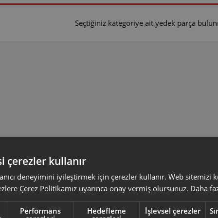
Seçtiğiniz kategoriye ait yedek parça bul
i çerezler kullanır
anıcı deneyimini iyileştirmek için çerezler kullanır. Web sitemizi
ezlere Çerez Politikamız uyarınca onay vermiş olursunuz.
Daha faz
Performans
Hedefleme
İşlevsel çerezler
Sı