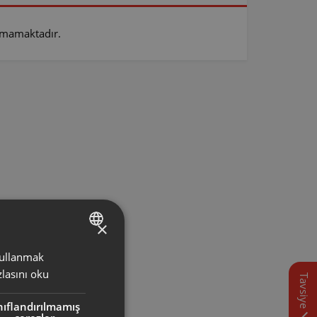
unmamaktadır.
×
 kullanmak
TURKISH
lasını oku
Tavsiye
ENGLISH
nıflandırılmamış