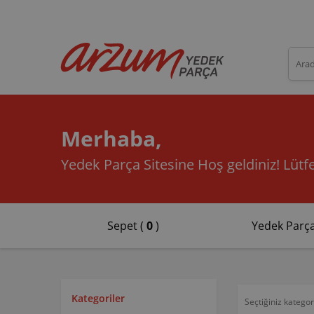
Merhaba,
Yedek Parça Sitesine Hoş geldiniz!
Lütfe
Sepet (
0
)
Yedek Parça
Kategoriler
Seçtiğiniz katego