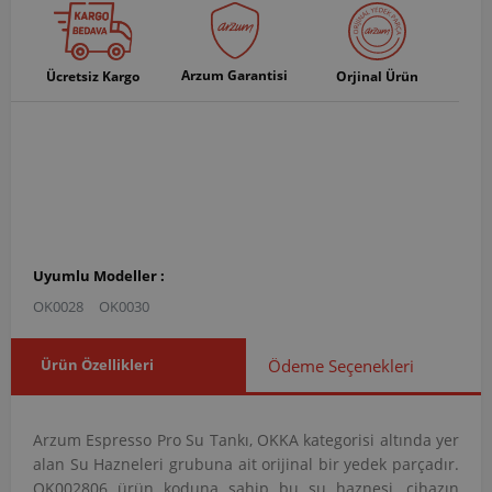
Arzum Garantisi
Ücretsiz Kargo
Orjinal Ürün
Uyumlu Modeller :
OK0028
OK0030
Ürün Özellikleri
Ödeme Seçenekleri
Arzum Espresso Pro Su Tankı, OKKA kategorisi altında yer
alan Su Hazneleri grubuna ait orijinal bir yedek parçadır.
OK002806 ürün koduna sahip bu su haznesi, cihazın