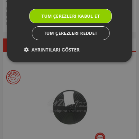
aracılığı ile kontrol ediniz.
Ürününüz ile ilgili kullanım kılavuzu ve kullanım detayları için
https://destek.arzum.com.tr/
Arzum Destek Sitemizi ziyaret
TÜM ÇEREZLERI KABUL ET
edebilir, ürünlerinizi ekleyip, yedek parça ve garanti bilgilerine
kolayca erişebilirsiniz.
TÜM ÇEREZLERI REDDET
Çok Satanlar
İndirimdekiler
Yeni Ürünler
AYRINTILARI GÖSTER
Seçtiklerimiz