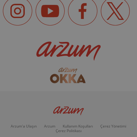
Arzum'a Ulaşın
Arzum
Kullanım Koşulları
Çerez Yönetimi
Çerez Politikası