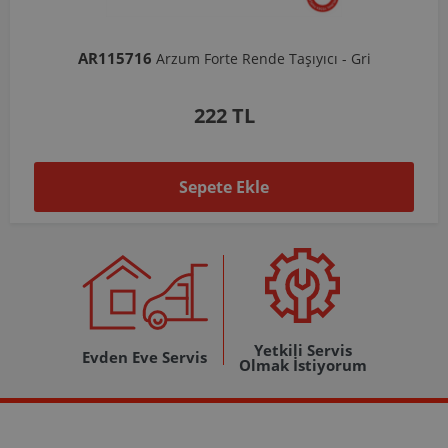
AR103206
 Taşıyıcı - Gri
Arzum Shake'N Take Doğrayıcı Ha
1.037 TL
Sepete Ekle
Yetkili Servis
Evden Eve Servis
Olmak İstiyorum