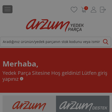
0
Merhaba,
Yedek Parça Sitesine Hoş geldiniz!
Lütfen giriş
yapınız