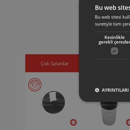
bileşenini oluş
Bu web sites
Bu web sitesi kull
Arzum orijinal a
suretiyle tüm çer
ürününüz için u
Ürününüz ile ilgi
Kesinlikle
ekleyip, yedek par
gerekli çerezle
Çok Satanlar
İndirimdekiler
AYRINTILARI