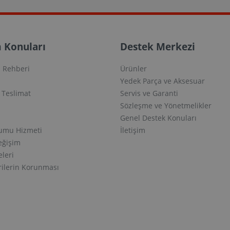
 Konuları
Destek Merkezi
 Rehberi
Ürünler
Yedek Parça ve Aksesuar
e Teslimat
Servis ve Garanti
Sözleşme ve Yönetmelikler
Genel Destek Konuları
lumu Hizmeti
İletişim
eğişim
eleri
erilerin Korunması