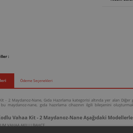
ler :
leri
Ödeme Seçenekleri
t - 2 Maydanoz-Nane, Gıda Hazırlama kategorisi altında yer alan Diğer g
bu maydanoz-nane, gıda hazırlama cihazının ilgili bileşenini oluşturma
odlu Vahaa Kit - 2 Maydanoz-Nane Aşağıdaki Modellerl
ZUM VAHAA AKILLI BAHÇE
kodlu bu maydanoz-nane; AR1158 model kodlarına sahip Vahaa akıllı bahçe sis