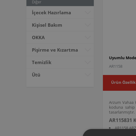
Diğer
İçecek Hazırlama
Kişisel Bakım
OKKA
Pişirme ve Kızartma
Uyumlu Model
Temizlik
AR1158
Ütü
Ürün Özellik
Arzum Vahaa Ki
koduna sahip 
tasarlanmıştır.
AR115831 K
AR1158 AR
AR115831 ürün 