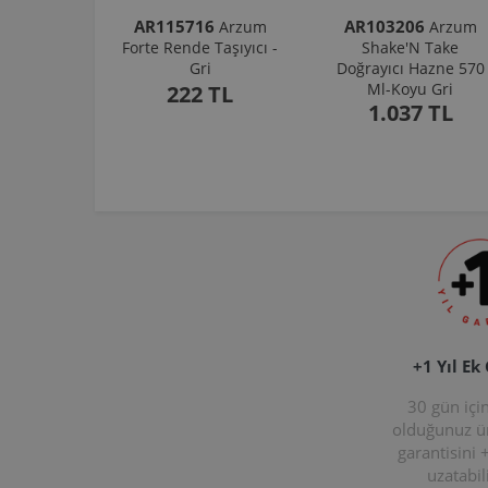
AR115716
AR103206
Arzum
Arzum
Forte Rende Taşıyıcı -
Shake'N Take
Gri
Doğrayıcı Hazne 570
Ml-Koyu Gri
222 TL
1.037 TL
+1 Yıl Ek
30 gün içi
olduğunuz 
garantisini 
uzatabili