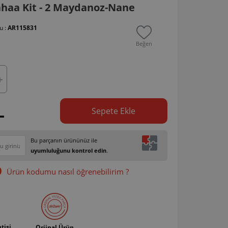
haa Kit - 2 Maydanoz-Nane
u :
AR115831
Beğen
L
Sepete Ekle
Bu parçanın ürününüz ile
uyumluluğunu kontrol edin
.
Ürün kodumu nasıl öğrenebilirim ?
tisi
Orjinal Ürün