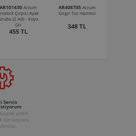
AR101430
AR408705
Arzum
Arzum
rostick Çırpıcı Ayak
Gırgır Toz Haznesi
Grubu (2 Ad) - Koyu
Gri
348 TL
455 TL
i Servis
İstiyorum
rarak yetkili
k için başvuru
lirsiniz.