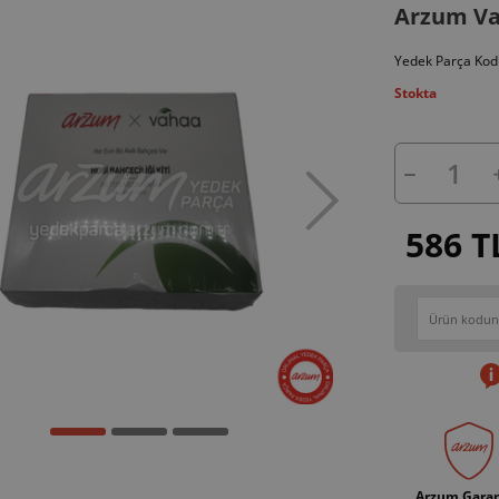
Arzum Va
Yedek Parça Kod
Stokta
586 T
Arzum Garan