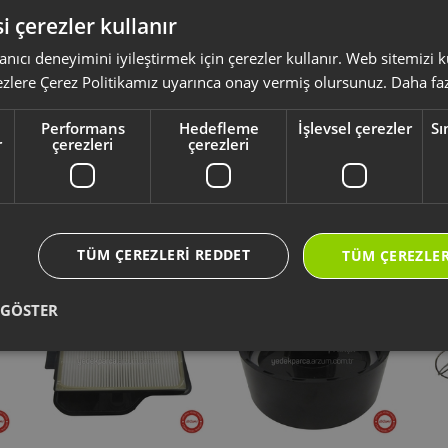
turmak ve cihazın doğru çalışmasını desteklemek işlevini destekler.
i çerezler kullanır
anıcı deneyimini iyileştirmek için çerezler kullanır. Web sitemizi
ksesuar ve sarf malzemeleri, ürününüzü uzun ömürlü ve güvenle kullanmanız 
ezlere Çerez Politikamız uyarınca onay vermiş olursunuz.
Daha faz
yumlu olup olmadığını,
ürün kodunuz aracılığı ile kontrol ediniz.
li kullanım kılavuzu ve kullanım detayları için
https://destek.arzum.com.tr
Performans
Hedefleme
İşlevsel çerezler
Sı
ça ve garanti bilgilerine kolayca erişebilirsiniz.
r
çerezleri
çerezleri
Yeni Ürünler
Seçtiklerimiz
TÜM ÇEREZLERI REDDET
TÜM ÇEREZLER
 GÖSTER