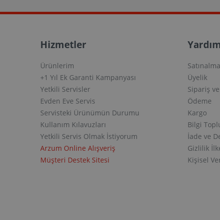
Hizmetler
Yardım
Ürünlerim
Satınalma
+1 Yıl Ek Garanti Kampanyası
Üyelik
Yetkili Servisler
Sipariş v
Evden Eve Servis
Ödeme
Servisteki Ürünümün Durumu
Kargo
Kullanım Kılavuzları
Bilgi Top
Yetkili Servis Olmak İstiyorum
İade ve D
Arzum Online Alışveriş
Gizlilik İlk
Müşteri Destek Sitesi
Kişisel V