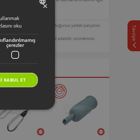
×
 kullanmak
TURKISH
için tasarlanmıştır. Seçmiş olduğunuz yedek parçanın,
lasını oku
Tavsiye
ENGLISH
/
Arzum Destek Sitemizi ziyaret edebilir, ürünlerinizi
nıflandırılmamış
çerezler
I KABUL ET