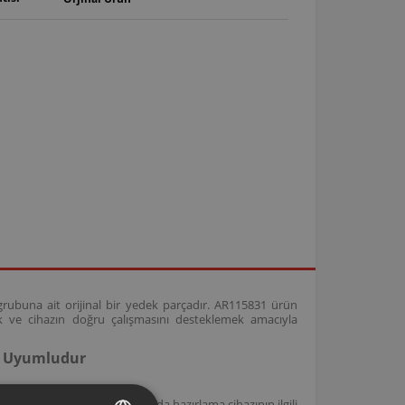
rubuna ait orijinal bir yedek parçadır. AR115831 ürün
k ve cihazın doğru çalışmasını desteklemek amacıyla
e Uyumludur
temleri ile uyumlu olup, gıda hazırlama cihazının ilgili