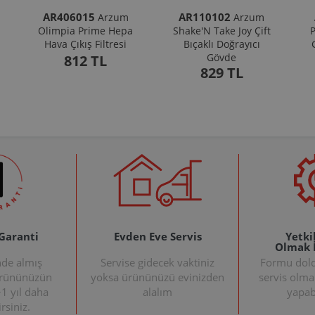
AR406015
AR110102
Arzum
Arzum
Olimpia Prime Hepa
Shake'N Take Joy Çift
P
Hava Çıkış Filtresi
Bıçaklı Doğrayıcı
Gövde
812 TL
829 TL
 Garanti
Evden Eve Servis
Yetkil
Olmak 
nde almış
Servise gidecek vaktiniz
Formu doldu
ürününüzün
yoksa ürününüzü evinizden
servis olma
+1 yıl daha
alalım
yapabi
rsiniz.