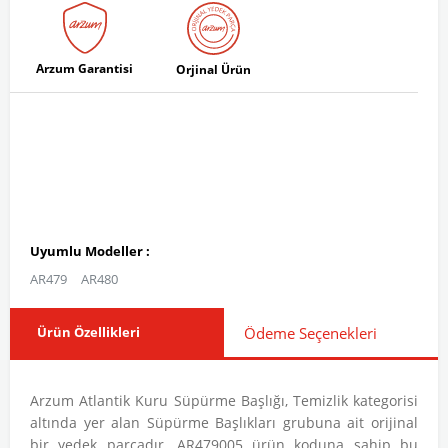
Arzum Garantisi
Orjinal Ürün
Uyumlu Modeller :
AR479
AR480
Ürün Özellikleri
Ödeme Seçenekleri
Arzum Atlantik Kuru Süpürme Başlığı, Temizlik kategorisi
altında yer alan Süpürme Başlıkları grubuna ait orijinal
bir yedek parçadır. AR479005 ürün koduna sahip bu