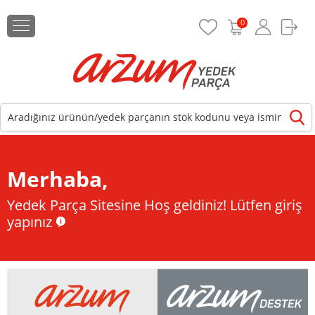
0
Merhaba,
Yedek Parça Sitesine Hoş geldiniz!
Lütfen giriş
yapınız