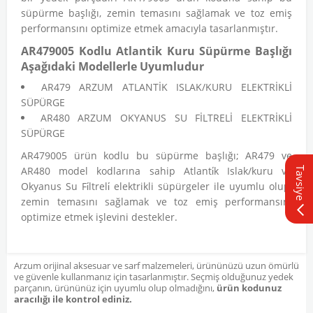
süpürme başlığı, zemin temasını sağlamak ve toz emiş
performansını optimize etmek amacıyla tasarlanmıştır.
AR479005 Kodlu Atlantik Kuru Süpürme Başlığı
Aşağıdaki Modellerle Uyumludur
AR479 ARZUM ATLANTİK ISLAK/KURU ELEKTRİKLİ
SÜPÜRGE
AR480 ARZUM OKYANUS SU FİLTRELİ ELEKTRİKLİ
SÜPÜRGE
AR479005 ürün kodlu bu süpürme başlığı; AR479 ve
AR480 model kodlarına sahip Atlanti̇k Islak/kuru ve
Tavsiye
Okyanus Su Fi̇ltreli̇ elektrikli süpürgeler ile uyumlu olup,
zemin temasını sağlamak ve toz emiş performansını
optimize etmek işlevini destekler.
Arzum orijinal aksesuar ve sarf malzemeleri, ürününüzü uzun ömürlü
ve güvenle kullanmanız için tasarlanmıştır. Seçmiş olduğunuz yedek
parçanın, ürününüz için uyumlu olup olmadığını,
ürün kodunuz
aracılığı ile kontrol ediniz.