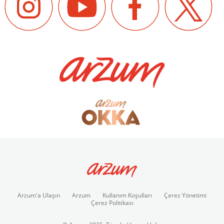
Arzum'a Ulaşın
Arzum
Kullanım Koşulları
Çerez Yönetimi
Çerez Politikası