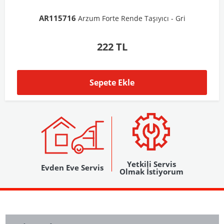
AR103206
Arzum Shake'N Take Doğrayıcı Hazne 570 Ml-Koyu Gri
1.037 TL
Sepete Ekle
Yetkili Servis
Evden Eve Servis
Olmak İstiyorum