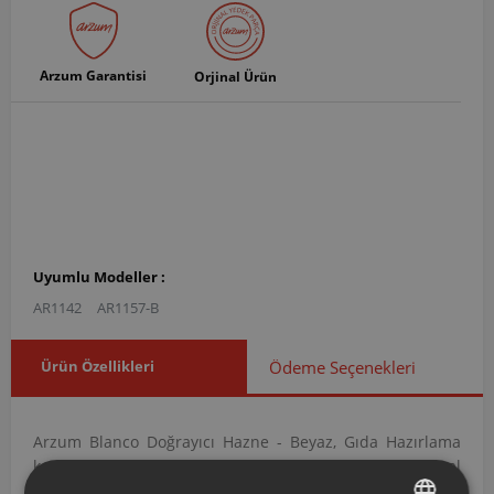
Arzum Garantisi
Orjinal Ürün
Uyumlu Modeller :
AR1142
AR1157-B
Ürün Özellikleri
Ödeme Seçenekleri
Arzum Blanco Doğrayıcı Hazne - Beyaz, Gıda Hazırlama
kategorisi altında yer alan Hazneler grubuna ait orijinal
bir yedek parçadır. AR114204 ürün koduna sahip bu