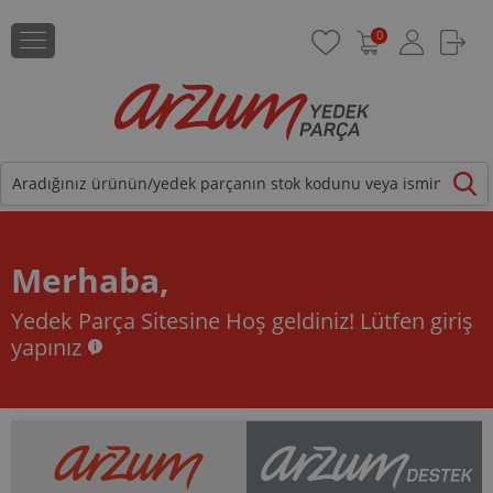
0
Merhaba,
Yedek Parça Sitesine Hoş geldiniz!
Lütfen giriş
yapınız