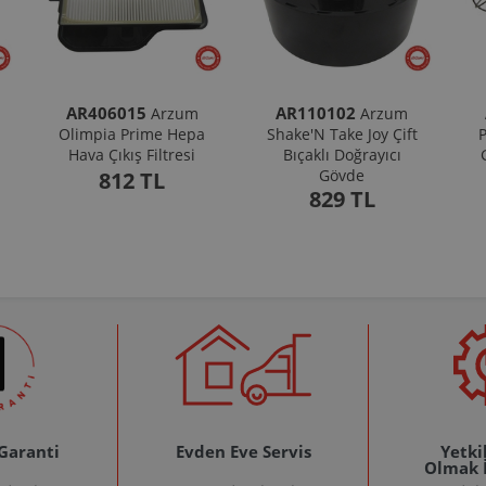
AR406015
AR110102
Arzum
Arzum
Olimpia Prime Hepa
Shake'N Take Joy Çift
P
Hava Çıkış Filtresi
Bıçaklı Doğrayıcı
Gövde
812 TL
829 TL
 Garanti
Evden Eve Servis
Yetkil
Olmak 