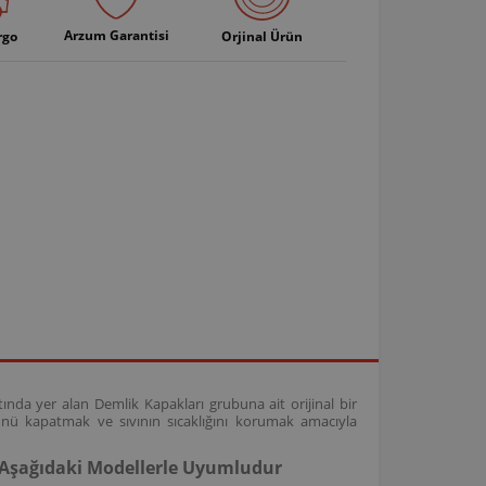
Arzum Garantisi
rgo
Orjinal Ürün
nda yer alan Demlik Kapakları grubuna ait orijinal bir
ü kapatmak ve sıvının sıcaklığını korumak amacıyla
 Aşağıdaki Modellerle Uyumludur