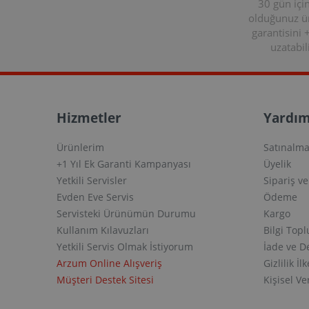
30 gün içi
olduğunuz 
garantisini 
uzatabili
Hizmetler
Yardım
Ürünlerim
Satınalma
+1 Yıl Ek Garanti Kampanyası
Üyelik
Yetkili Servisler
Sipariş v
Evden Eve Servis
Ödeme
Servisteki Ürünümün Durumu
Kargo
Kullanım Kılavuzları
Bilgi Top
Yetkili Servis Olmak İstiyorum
İade ve D
Arzum Online Alışveriş
Gizlilik İlk
Müşteri Destek Sitesi
Kişisel V