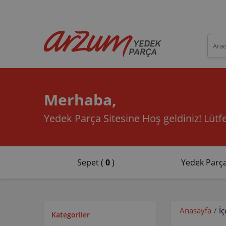
Merhaba,
Yedek Parça Sitesine Hoş geldiniz!
Lütfe
Sepet (
0
)
Yedek Parça
Anasayfa
/
İ
Kategoriler