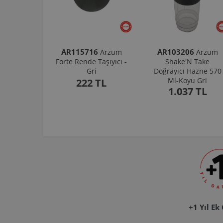
AR115716
AR103206
Arzum
Arzum
Forte Rende Taşıyıcı -
Shake'N Take
Gri
Doğrayıcı Hazne 570
Ml-Koyu Gri
222 TL
1.037 TL
+1 Yıl Ek