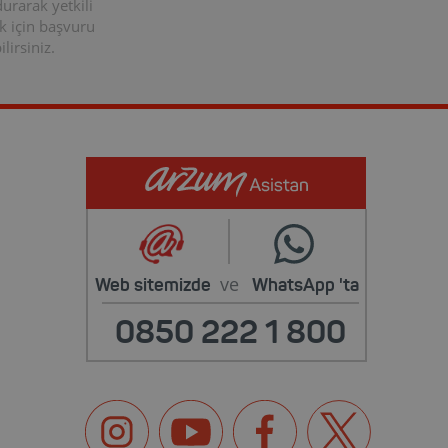
rarak yetkili
k için başvuru
lirsiniz.
ve
Web sitemizde
WhatsApp
'ta
0850 222 1 800