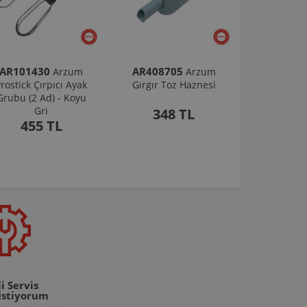
AR101430
AR408705
Arzum
Arzum
rostick Çırpıcı Ayak
Gırgır Toz Haznesi
Grubu (2 Ad) - Koyu
Gri
348 TL
455 TL
i Servis
İstiyorum