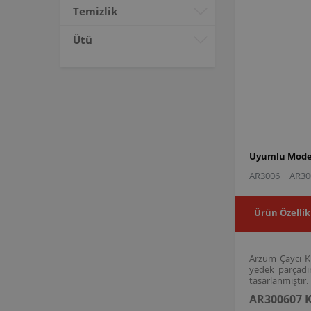
Temizlik
Ütü
Uyumlu Model
AR3006
AR30
Ürün Özellik
Arzum Çaycı Kl
yedek parçadı
tasarlanmıştır.
AR300607 K