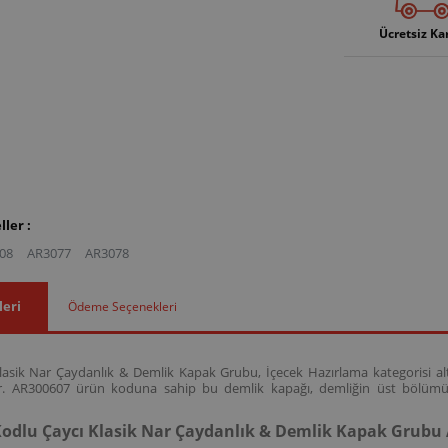
Ücretsiz Ka
ler :
08
AR3077
AR3078
leri
Ödeme Seçenekleri
asik Nar Çaydanlık & Demlik Kapak Grubu, İçecek Hazırlama kategorisi altı
r. AR300607 ürün koduna sahip bu demlik kapağı, demliğin üst bölümün
odlu Çaycı Klasik Nar Çaydanlık & Demlik Kapak Grubu