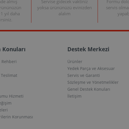
nde almış
Servise gidecek vaktiniz
Formu doldu
ürününüzün
yoksa ürününüzü evinizden
servis olma
+1 yıl daha
alalım
yapabi
rsiniz.
 Konuları
Destek Merkezi
 Rehberi
Ürünler
Yedek Parça ve Aksesuar
e Teslimat
Servis ve Garanti
Sözleşme ve Yönetmelikler
Genel Destek Konuları
lumu Hizmeti
İletişim
eğişim
eleri
erilerin Korunması