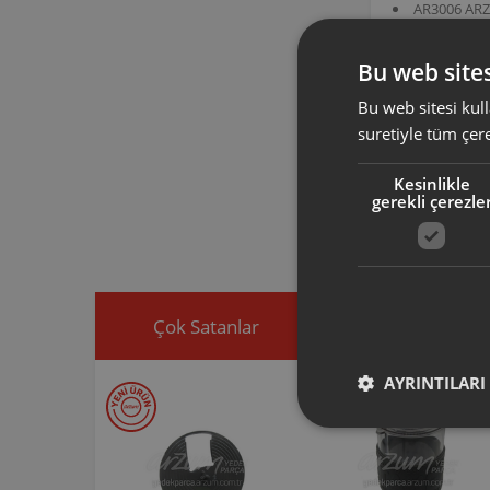
AR3006 ARZ
AR3008 ARZ
AR3077 ARZ
AR3078 ARZ
Bu web sites
AR300607 ürün 
Maki̇nesi̇ Seti
Bu web sitesi kull
suretiyle tüm çer
Arzum orijinal a
Kesinlikle
ürününüz için u
gerekli çerezle
Ürününüz ile ilgi
ekleyip, yedek par
Çok Satanlar
İndirimdekiler
AYRINTILARI