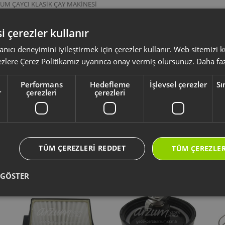
UM ÇAYCI KLASİK ÇAY MAKİNESİ
UM EHLİKEYF DELUX ÇAY VE KAHVE MAKİNESİ SETİ
UM ÇAYCI KLASİK ÇAY MAKİNESİ
UM ÇAYCI KLASİK ÇAY MAKİNESİ
i çerezler kullanır
kodlu bu demlik kapağı; AR3006, AR3008, AR3077 ve AR3078 model kodların
̇ kahve makineleri ile uyumlu olup, demliğin üst bölümünü kapatmak ve sıvının
anıcı deneyimini iyileştirmek için çerezler kullanır. Web sitemizi
ezlere Çerez Politikamız uyarınca onay vermiş olursunuz.
Daha faz
ksesuar ve sarf malzemeleri, ürününüzü uzun ömürlü ve güvenle kullanmanız 
Performans
Hedefleme
İşlevsel çerezler
Sı
yumlu olup olmadığını,
ürün kodunuz aracılığı ile kontrol ediniz.
r
çerezleri
çerezleri
li kullanım kılavuzu ve kullanım detayları için
https://destek.arzum.com.tr
ça ve garanti bilgilerine kolayca erişebilirsiniz.
TÜM ÇEREZLERI REDDET
TÜM ÇEREZLER
Yeni Ürünler
Seçtiklerimiz
 GÖSTER