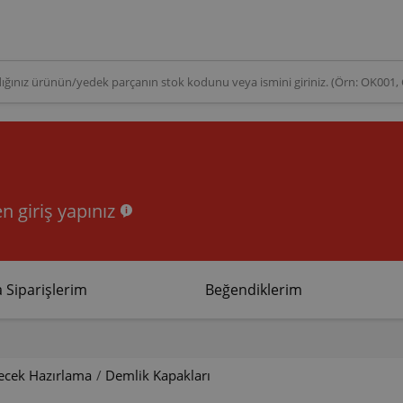
n giriş yapınız
 Siparişlerim
Beğendiklerim
çecek Hazırlama
/
Demlik Kapakları