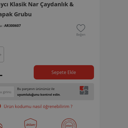
cı Klasik Nar Çaydanlık &
apak Grubu
u :
AR300607
Beğen
L
Sepete Ekle
Bu parçanın ürününüz ile
uyumluluğunu kontrol edin
.
Ürün kodumu nasıl öğrenebilirim ?