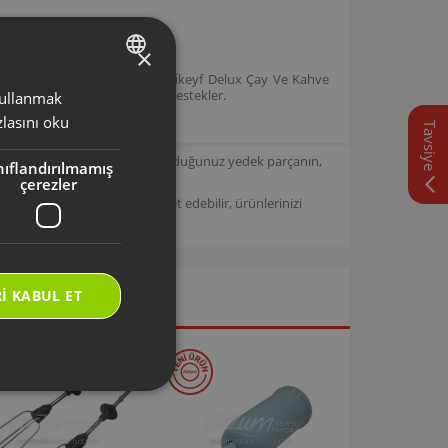
×
a sahip Çayci Klasi̇k ve Ehli̇keyf Delux Çay Ve Kahve
 sıcaklığını korumak işlevini destekler.
 kullanmak
TURKISH
lasını oku
Tavsiye
ENGLISH
için tasarlanmıştır. Seçmiş olduğunuz yedek parçanın,
nıflandırılmamış
çerezler
/
Arzum Destek Sitemizi ziyaret edebilir, ürünlerinizi
I KABUL ET