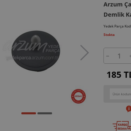
Arzum Çay
Demlik K
Yedek Parça Kod
Stokta
185 T