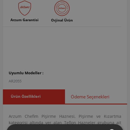
Arzum Garantisi
Orjinal Ürün
Uyumlu Modeller :
AR2055
Ürün Özellikleri
Ödeme Seçenekleri
Arzum Chefim Pişirme Haznesi, Pişirme ve Kızartma
kategorisi altında yer alan Teflon Hazneler grubuna ait
orijinal bir yedek parçadır. AR205531 ürün koduna sahip