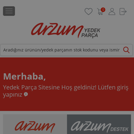
0
Merhaba,
Yedek Parça Sitesine Hoş geldiniz!
Lütfen giriş
yapınız