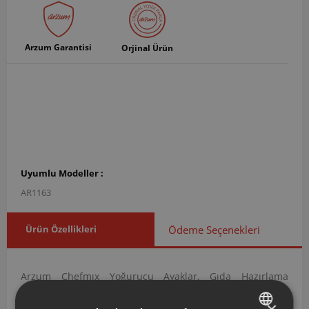
Arzum Garantisi
Orjinal Ürün
Uyumlu Modeller :
AR1163
Ürün Özellikleri
Ödeme Seçenekleri
Arzum Chefmıx Yoğurucu Ayaklar, Gıda Hazırlama
kategorisi altında yer alan Çırpıcı / Karıştırıcı Teller
×
grubuna ait orijinal bir yedek parçadır. AR116312 ürün