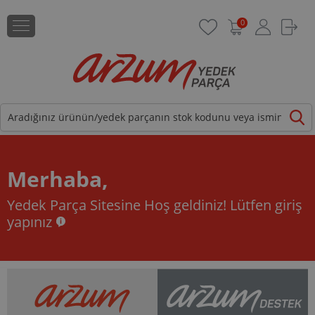
0
Merhaba,
Yedek Parça Sitesine Hoş geldiniz!
Lütfen giriş
yapınız