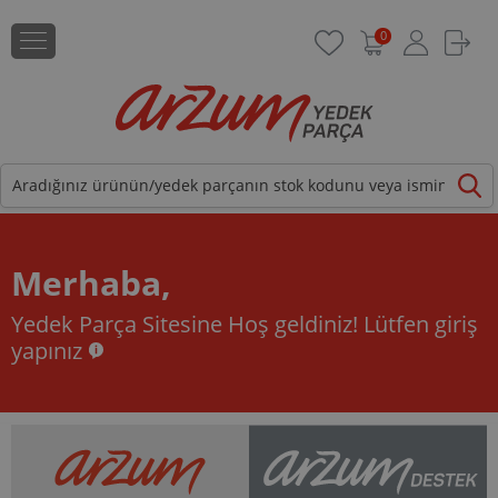
0
Merhaba,
Yedek Parça Sitesine Hoş geldiniz!
Lütfen giriş
yapınız