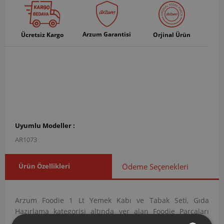
Arzum Garantisi
Ücretsiz Kargo
Orjinal Ürün
Uyumlu Modeller :
AR1073
Ürün Özellikleri
Ödeme Seçenekleri
Arzum Foodie 1 Lt Yemek Kabı ve Tabak Seti, Gıda
Hazırlama kategorisi altında yer alan Foodie Parçaları
grubuna ait orijinal bir yedek parçadır. AR107316 ürün