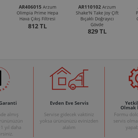
AR406015
AR110102
Arzum
Arzum
Olimpia Prime Hepa
Shake'N Take Joy Çift
P
Hava Çıkış Filtresi
Bıçaklı Doğrayıcı
Gövde
812 TL
829 TL
 Garanti
Evden Eve Servis
Yetkil
Olmak 
nde almış
Servise gidecek vaktiniz
Formu doldu
ürününüzün
yoksa ürününüzü evinizden
servis olma
+1 yıl daha
alalım
yapabi
rsiniz.