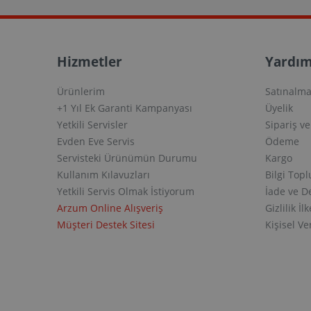
Hizmetler
Yardım
Ürünlerim
Satınalma
+1 Yıl Ek Garanti Kampanyası
Üyelik
Yetkili Servisler
Sipariş v
Evden Eve Servis
Ödeme
Servisteki Ürünümün Durumu
Kargo
Kullanım Kılavuzları
Bilgi Top
Yetkili Servis Olmak İstiyorum
İade ve D
Arzum Online Alışveriş
Gizlilik İlk
Müşteri Destek Sitesi
Kişisel V