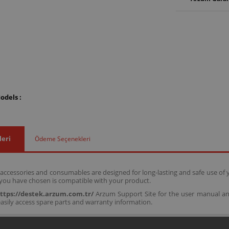
odels :
leri
Ödeme Seçenekleri
 accessories and consumables are designed for long-lasting and safe use of 
 you have chosen is compatible with your product.
ttps://destek.arzum.com.tr/
Arzum Support Site for the user manual an
asily access spare parts and warranty information.
echopp Knife Compatible With The Following Models: