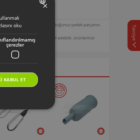
×
 kullanmak
TURKISH
için tasarlanmıştır. Seçmiş olduğunuz yedek parçanın,
lasını oku
Tavsiye
ENGLISH
/
Arzum Destek Sitemizi ziyaret edebilir, ürünlerinizi
nıflandırılmamış
çerezler
I KABUL ET