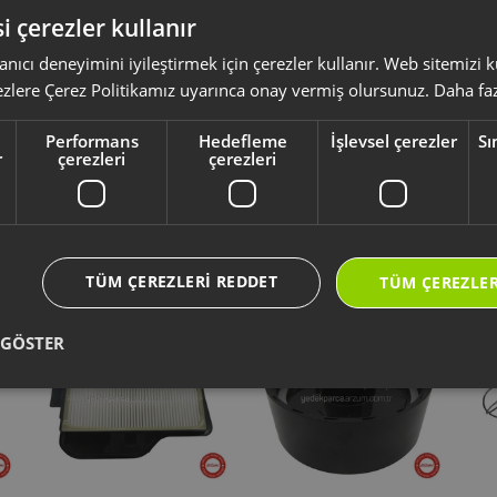
ZUM FREECHOPP CHARGER CHOPPING WITH GLASS HOPPER
i çerezler kullanır
anıcı deneyimini iyileştirmek için çerezler kullanır. Web sitemizi
ksesuar ve sarf malzemeleri, ürününüzü uzun ömürlü ve güvenle kullanmanız 
ezlere Çerez Politikamız uyarınca onay vermiş olursunuz.
Daha faz
yumlu olup olmadığını,
ürün kodunuz aracılığı ile kontrol ediniz.
li kullanım kılavuzu ve kullanım detayları için
https://destek.arzum.com.tr
Performans
Hedefleme
İşlevsel çerezler
Sı
ça ve garanti bilgilerine kolayca erişebilirsiniz.
r
çerezleri
çerezleri
Yeni Ürünler
Seçtiklerimiz
TÜM ÇEREZLERI REDDET
TÜM ÇEREZLER
 GÖSTER