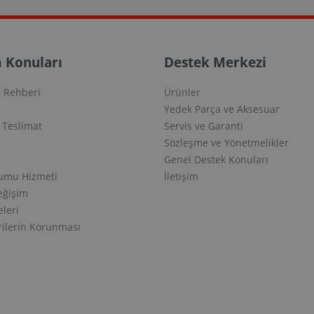
 Konuları
Destek Merkezi
 Rehberi
Ürünler
Yedek Parça ve Aksesuar
e Teslimat
Servis ve Garanti
Sözleşme ve Yönetmelikler
Genel Destek Konuları
lumu Hizmeti
İletişim
eğişim
eleri
erilerin Korunması