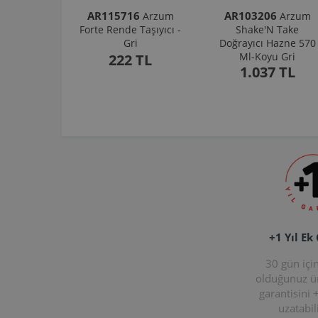
AR115716
AR103206
Arzum
Arzum
Forte Rende Taşıyıcı -
Shake'N Take
Gri
Doğrayıcı Hazne 570
Ml-Koyu Gri
222 TL
1.037 TL
+1 Yıl Ek
30 gün içi
olduğunuz 
garantisini 
uzatabili