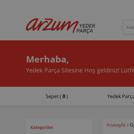
Merhaba,
Yedek Parça Sitesine Hoş geldiniz!
Lütfe
Sepet (
0
)
Yedek Parça
Anasayfa
/
G
Kategoriler