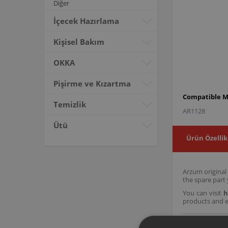
Diğer
İçecek Hazırlama
Kişisel Bakım
OKKA
Pişirme ve Kızartma
Compatible M
Temizlik
AR1128
Ütü
Ürün Özellik
Arzum original
the spare part
You can visit
h
products and e
AR112832 Fre