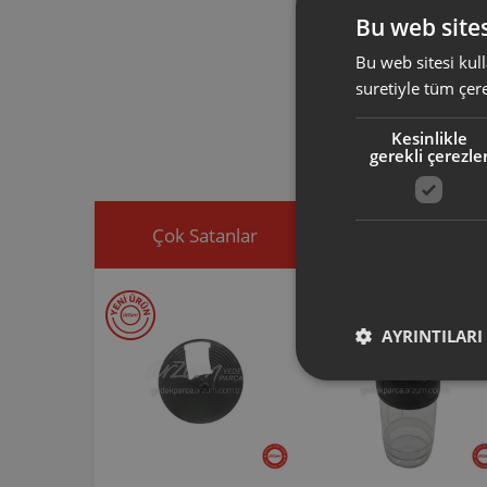
AR1128 AR
Bu web sites
Bu web sitesi kull
Arzum orijinal a
suretiyle tüm çer
ürününüz için u
Ürününüz ile ilgi
Kesinlikle
ekleyip, yedek par
gerekli çerezle
Çok Satanlar
İndirimdekiler
AYRINTILARI