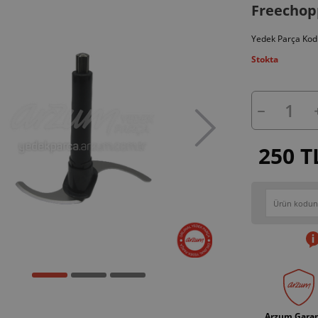
Freechop
Yedek Parça Kod
Stokta
250 T
Arzum Garan