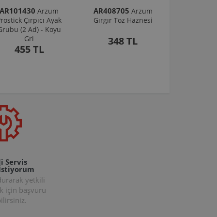
AR101430
AR408705
Arzum
Arzum
rostick Çırpıcı Ayak
Gırgır Toz Haznesi
Grubu (2 Ad) - Koyu
Gri
348 TL
455 TL
i Servis
İstiyorum
rarak yetkili
k için başvuru
lirsiniz.