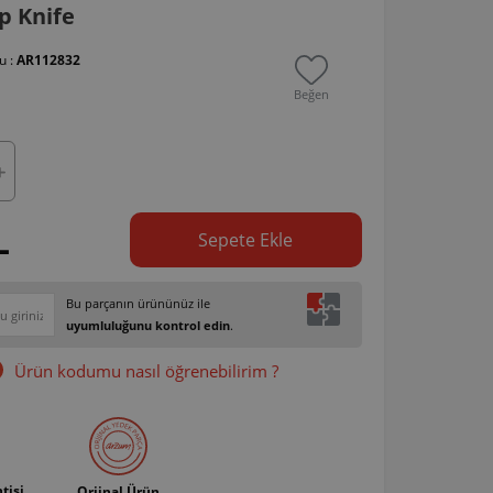
p Knife
u :
AR112832
Beğen
L
Sepete Ekle
Bu parçanın ürününüz ile
uyumluluğunu kontrol edin
.
Ürün kodumu nasıl öğrenebilirim ?
tisi
Orjinal Ürün