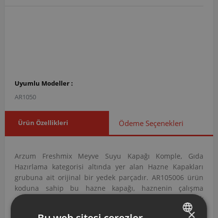
Uyumlu Modeller :
AR1050
Ürün Özellikleri
Ödeme Seçenekleri
Arzum Freshmix Meyve Suyu Kapağı Komple, Gıda
Hazırlama kategorisi altında yer alan Hazne Kapakları
grubuna ait orijinal bir yedek parçadır. AR105006 ürün
koduna sahip bu hazne kapağı, haznenin çalışma
sırasında güvenli biçimde kapatılmasını sağlamak
amacıyla tasarlanmıştır.
×
Bu web sitesi çerezler