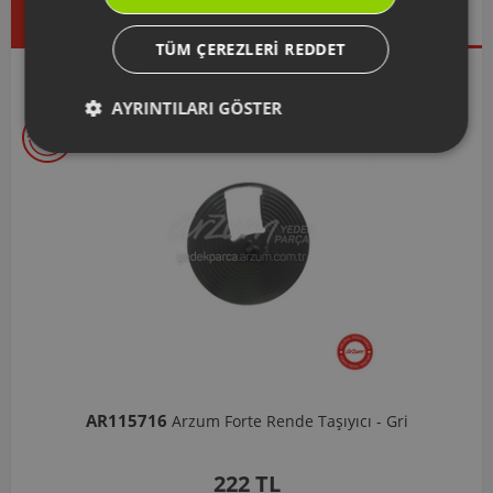
Çok Satanlar
İndirimdekiler
Yeni Ürünler
TÜM ÇEREZLERI REDDET
Seçtiklerimiz
AYRINTILARI GÖSTER
AR103206
Arzum Shake'N Take Doğrayıcı Hazne 570 Ml-Koyu Gri
1.037 TL