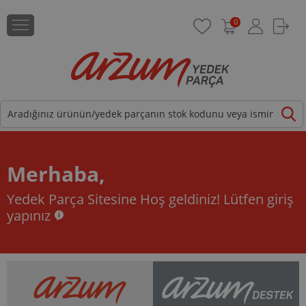
0
Merhaba,
Yedek Parça Sitesine Hoş geldiniz!
Lütfen giriş
yapınız