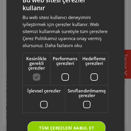
AR105006 Kodlu Freshmix Meyve Suyu Kapağı
kullanır
TURKISH
Komple Aşağıdaki Modellerle Uyumludur
Bu web sitesi kullanıcı deneyimini
ENGLISH
AR1050 ARZUM FRESHMİX SLOW JUICER MEYVE VE
iyileştirmek için çerezler kullanır. Web
SEBZE PRESİ
sitemizi kullanmak suretiyle tüm çerezlere
AR105006 ürün kodlu bu hazne kapağı; AR1050 model
Çerez Politikamız uyarınca onay vermiş
kodlarına sahip Freshmi̇x Slow Juicer Meyve Ve Sebze
olursunuz.
Daha fazlasını oku
Presi̇ uyumlu cihazlar ile uyumlu olup, haznenin çalışma
sırasında güvenli biçimde kapatılmasını sağlamak işlevini
Tavsiye
Kesinlikle
Performans
Hedefleme
destekler.
gerekli
çerezleri
çerezleri
çerezler
Arzum orijinal aksesuar ve sarf malzemeleri, ürününüzü uzun ömürlü
ve güvenle kullanmanız için tasarlanmıştır. Seçmiş olduğunuz yedek
İşlevsel çerezler
Sınıflandırılmamış
parçanın, ürününüz için uyumlu olup olmadığını,
ürün kodunuz
çerezler
aracılığı ile kontrol ediniz.
Ürününüz ile ilgili kullanım kılavuzu ve kullanım detayları için
https://destek.arzum.com.tr/
Arzum Destek Sitemizi ziyaret
edebilir, ürünlerinizi ekleyip, yedek parça ve garanti bilgilerine
kolayca erişebilirsiniz.
TÜM ÇEREZLERI KABUL ET