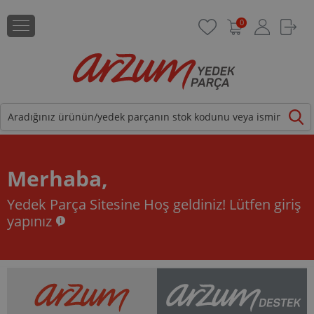
0
Merhaba,
Yedek Parça Sitesine Hoş geldiniz!
Lütfen giriş
yapınız