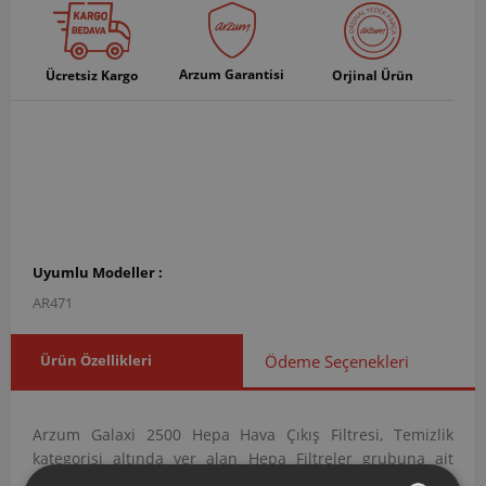
Arzum Garantisi
Ücretsiz Kargo
Orjinal Ürün
Uyumlu Modeller :
AR471
Ürün Özellikleri
Ödeme Seçenekleri
Arzum Galaxi 2500 Hepa Hava Çıkış Filtresi, Temizlik
kategorisi altında yer alan Hepa Filtreler grubuna ait
orijinal bir yedek parçadır. AR471014 ürün koduna sahip