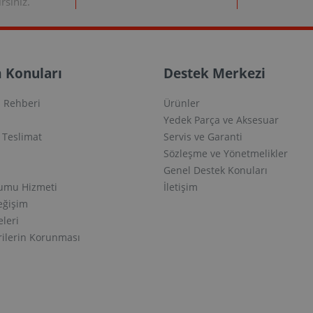
rsiniz.
 Konuları
Destek Merkezi
 Rehberi
Ürünler
Yedek Parça ve Aksesuar
e Teslimat
Servis ve Garanti
Sözleşme ve Yönetmelikler
Genel Destek Konuları
lumu Hizmeti
İletişim
eğişim
eleri
erilerin Korunması