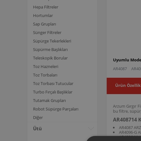
Hepa Filtreler
Hortumlar
Sap Grupları
Sünger Filtreler
Süpürge Tekerlekleri
Süpürme Başlıkları
Teleskopik Borular
Uyumlu Model
Toz Hazneleri
AR4087
AR40
Toz Torbaları
Toz Torbası Tutucular
Ürün Özellik
Turbo Fırçalı Başlıklar
Tutamak Grupları
Arzum Gırgır Fi
Robot Süpürge Parçaları
bu filtre, süp
Diğer
AR408714 K
AR4087 ARZ
Ütü
AR4096-G A
AR4096-M A