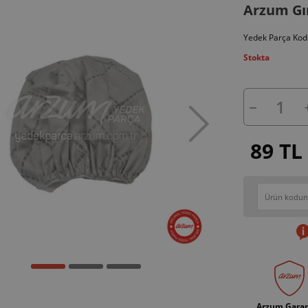
Arzum Gır
Yedek Parça Kod
Stokta
89 TL
Arzum Garan