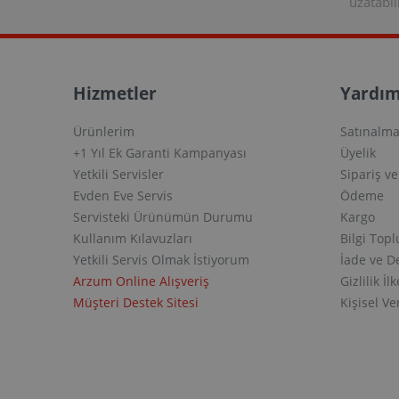
uzatabili
Hizmetler
Yardım
Ürünlerim
Satınalma
+1 Yıl Ek Garanti Kampanyası
Üyelik
Yetkili Servisler
Sipariş v
Evden Eve Servis
Ödeme
Servisteki Ürünümün Durumu
Kargo
Kullanım Kılavuzları
Bilgi Top
Yetkili Servis Olmak İstiyorum
İade ve D
Arzum Online Alışveriş
Gizlilik İlk
Müşteri Destek Sitesi
Kişisel V