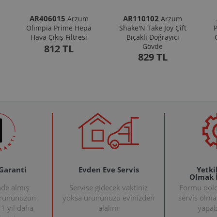
AR406015
AR110102
Arzum
Arzum
Olimpia Prime Hepa
Shake'N Take Joy Çift
P
Hava Çıkış Filtresi
Bıçaklı Doğrayıcı
Gövde
812 TL
829 TL
 Garanti
Evden Eve Servis
Yetkil
Olmak 
nde almış
Servise gidecek vaktiniz
Formu doldu
ürününüzün
yoksa ürününüzü evinizden
servis olma
+1 yıl daha
alalım
yapabi