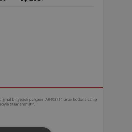
t orijinal bir yedek parçadır. AR408714 ürün koduna sahip
ıyla tasarlanmıştır.