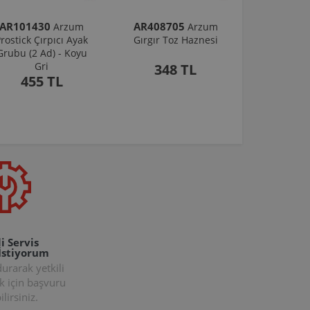
AR101430
AR408705
Arzum
Arzum
rostick Çırpıcı Ayak
Gırgır Toz Haznesi
Grubu (2 Ad) - Koyu
Gri
348 TL
455 TL
i Servis
İstiyorum
rarak yetkili
k için başvuru
lirsiniz.