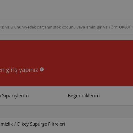
n giriş yapınız
 Siparişlerim
Beğendiklerim
emizlik
/
Dikey Süpürge Filtreleri