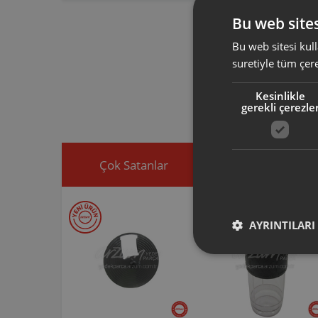
AR408714 ürün 
Bu web sites
uyumlu olup, s
Bu web sitesi kull
suretiyle tüm çer
Arzum orijinal a
ürününüz için u
Kesinlikle
Ürününüz ile ilgi
gerekli çerezle
ekleyip, yedek par
Çok Satanlar
İndirimdekiler
AYRINTILARI