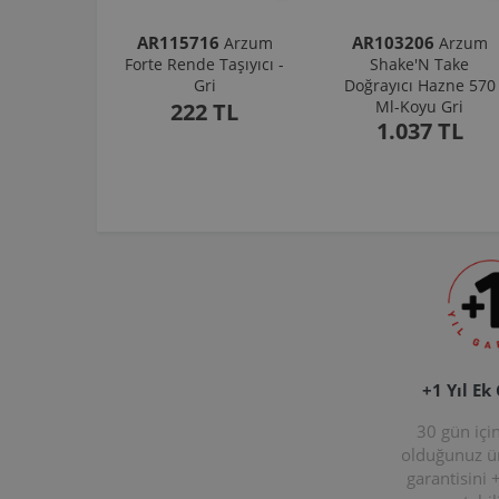
AR115716
AR103206
Arzum
Arzum
Forte Rende Taşıyıcı -
Shake'N Take
Gri
Doğrayıcı Hazne 570
Ml-Koyu Gri
222 TL
1.037 TL
+1 Yıl Ek
30 gün içi
olduğunuz 
garantisini 