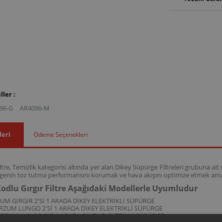
ler :
96-G
AR4096-M
leri
Ödeme Seçenekleri
ltre, Temizlik kategorisi altında yer alan Dikey Süpürge Filtreleri grubuna ai
ürgenin toz tutma performansını korumak ve hava akışını optimize etmek amac
odlu Gırgır Filtre Aşağıdaki Modellerle Uyumludur
UM GIRGIR 2'Sİ 1 ARADA DİKEY ELEKTRİKLİ SÜPÜRGE
RZUM LUNGO 2'Sİ 1 ARADA DİKEY ELEKTRİKLİ SÜPÜRGE
RZUM LUNGO 2'Sİ 1 ARADA DİKEY ELEKTRİKLİ SÜPÜRGE