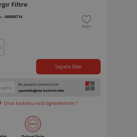
gır Filtre
u :
AR408714
Beğen
Sepete Ekle
Bu parçanın ürününüz ile
uyumluluğunu kontrol edin
.
Ürün kodumu nasıl öğrenebilirim ?
tisi
Orjinal Ürün