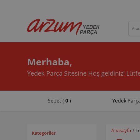
Merhaba,
Yedek Parça Sitesine Hoş geldiniz!
Lütfe
Sepet (
0
)
Yedek Parça
Anasayfa
/
T
Kategoriler