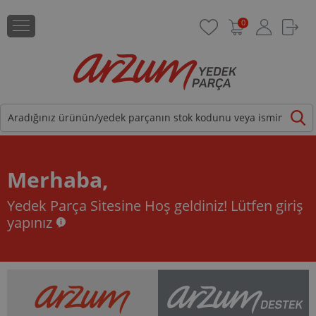
0
Merhaba,
Yedek Parça Sitesine Hoş geldiniz!
Lütfen giriş
yapınız