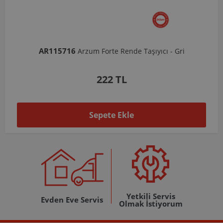
AR103206
Arzum Shake'N Take Doğrayıcı Hazne 570 Ml-Koyu Gri
1.037 TL
Sepete Ekle
Yetkili Servis
Evden Eve Servis
Olmak İstiyorum