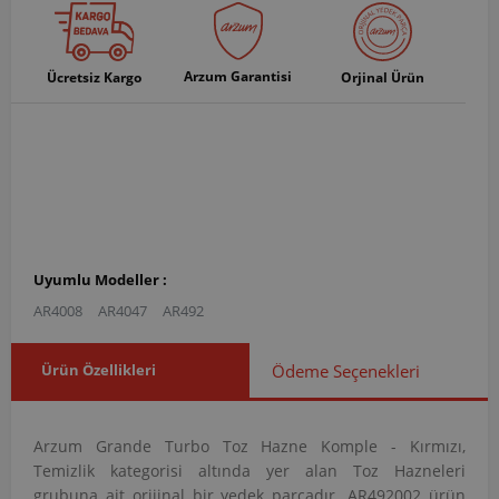
Arzum Garantisi
Ücretsiz Kargo
Orjinal Ürün
Uyumlu Modeller :
AR4008
AR4047
AR492
Ürün Özellikleri
Ödeme Seçenekleri
Arzum Grande Turbo Toz Hazne Komple - Kırmızı,
Temizlik kategorisi altında yer alan Toz Hazneleri
grubuna ait orijinal bir yedek parçadır. AR492002 ürün