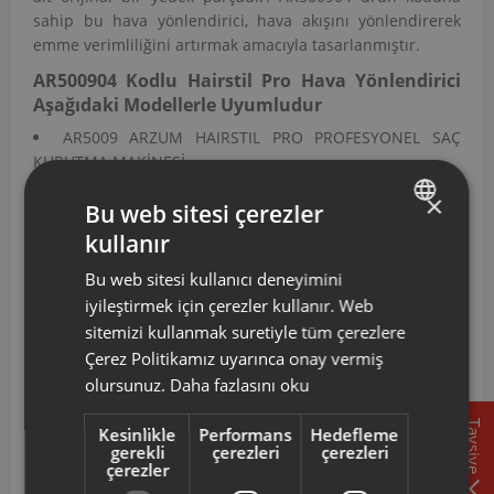
sahip bu hava yönlendirici, hava akışını yönlendirerek
emme verimliliğini artırmak amacıyla tasarlanmıştır.
AR500904 Kodlu Hairstil Pro Hava Yönlendirici
Aşağıdaki Modellerle Uyumludur
AR5009 ARZUM HAIRSTIL PRO PROFESYONEL SAÇ
KURUTMA MAKİNESİ
AR5010 ARZUM IMAJ PROFESYONEL SAÇ KURUTMA
×
Bu web sitesi çerezler
MAKİNESİ
AR5015 ARZUM SHINY PROFESYONEL SAÇ KURUTMA
kullanır
TURKISH
MAKİNESİ
Bu web sitesi kullanıcı deneyimini
AR5016 ARZUM HAIRSTIL PROFESYONEL SAÇ KURUTMA
ENGLISH
iyileştirmek için çerezler kullanır. Web
MAKİNESİ
sitemizi kullanmak suretiyle tüm çerezlere
AR5039 ARZUM GLAZE PROFESYONEL SAÇ KURUTMA
MAKİNESİ
Çerez Politikamız uyarınca onay vermiş
AR5064 ARZUM PERY STIL PROFESYONEL SAÇ
olursunuz.
Daha fazlasını oku
KURUTMA MAKİNESİ
Tavsiye
AR5070 ARZUM PROTOUCH PROFESYONEL SAÇ
Kesinlikle
Performans
Hedefleme
gerekli
çerezleri
çerezleri
KURUTMA MAKİNESİ
çerezler
AR500904 ürün kodlu bu hava yönlendirici; AR5009,