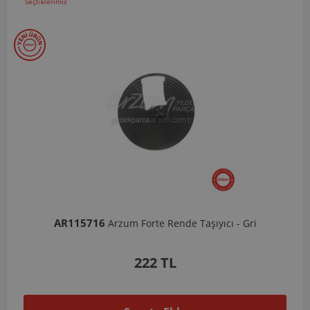
Seçtiklerimiz
AR103206
Arzum Shake'N Take Doğrayıcı Hazne 570 Ml-Koyu Gri
1.037 TL