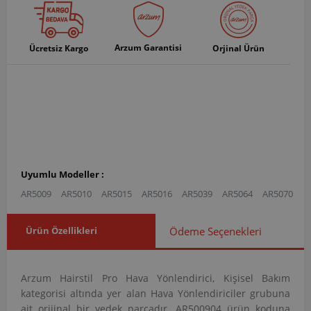
Arzum Garantisi
Ücretsiz Kargo
Orjinal Ürün
Uyumlu Modeller :
AR5009
AR5010
AR5015
AR5016
AR5039
AR5064
AR5070
Ürün Özellikleri
Ödeme Seçenekleri
Arzum Hairstil Pro Hava Yönlendirici, Kişisel Bakım
kategorisi altında yer alan Hava Yönlendiriciler grubuna
ait orijinal bir yedek parçadır. AR500904 ürün koduna