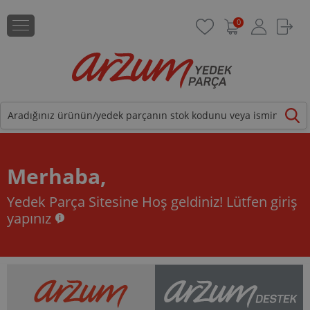
0
Merhaba,
Yedek Parça Sitesine Hoş geldiniz!
Lütfen giriş
yapınız