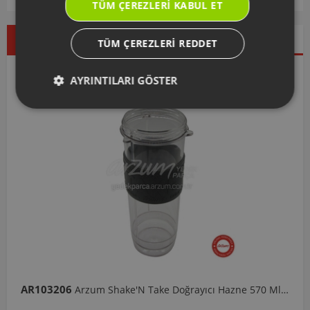
TÜM ÇEREZLERI KABUL ET
Çok Satanlar
İndirimdekiler
Yeni Ürünler
TÜM ÇEREZLERI REDDET
Seçtiklerimiz
AYRINTILARI GÖSTER
AR103206
Arzum Shake'N Take Doğrayıcı Hazne 570 Ml-Koyu Gri