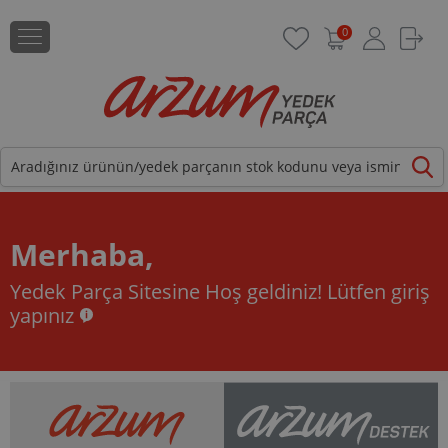
0
Merhaba,
Yedek Parça Sitesine Hoş geldiniz!
Lütfen giriş
yapınız