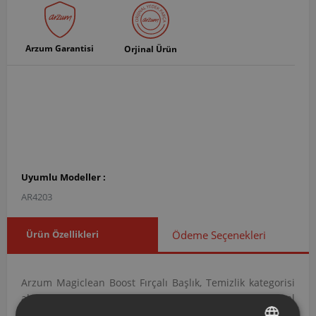
Arzum Garantisi
Orjinal Ürün
Uyumlu Modeller :
AR4203
Ürün Özellikleri
Ödeme Seçenekleri
Arzum Magiclean Boost Fırçalı Başlık, Temizlik kategorisi
altında yer alan Süpürme Başlıkları grubuna ait orijinal
bir yedek parçadır. AR420306 ürün koduna sahip bu