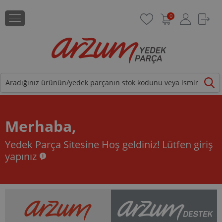
0
Merhaba,
Yedek Parça Sitesine Hoş geldiniz!
Lütfen giriş
yapınız