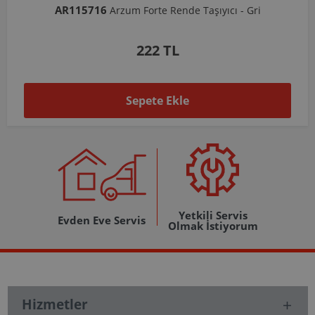
AR103206
Arzum Shake'N Take Doğrayıcı Hazne 570 Ml-Koyu Gri
1.037 TL
Sepete Ekle
Yetkili Servis
Evden Eve Servis
Olmak İstiyorum
Hizmetler