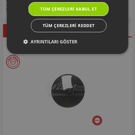
edebilir, ürünlerinizi ekleyip, yedek parça ve garanti bilgilerine
TÜM ÇEREZLERI KABUL ET
kolayca erişebilirsiniz.
TÜM ÇEREZLERI REDDET
Çok Satanlar
İndirimdekiler
Yeni Ürünler
AYRINTILARI GÖSTER
Seçtiklerimiz