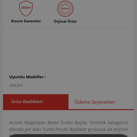
Arzum Garantisi
Orjinal Ürün
Uyumlu Modeller :
AR4203
Ürün Özellikleri
Ödeme Seçenekleri
Arzum Magiclean Boost Turbo Başlık, Temizlik kategorisi
altında yer alan Turbo Fırçalı Başlıklar grubuna ait orijinal
bir yedek parçadır. AR420308 ürün koduna sahip bu