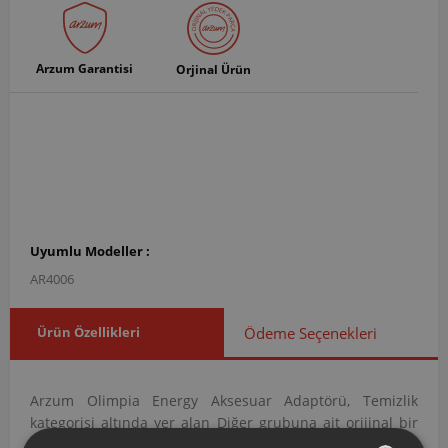
Arzum Garantisi
Orjinal Ürün
Uyumlu Modeller :
AR4006
Ürün Özellikleri
Ödeme Seçenekleri
Arzum Olimpia Energy Aksesuar Adaptörü, Temizlik
kategorisi altında yer alan Diğer grubuna ait orijinal bir
yedek parçadır. AR400613 ürün koduna sahip bu adaptör,