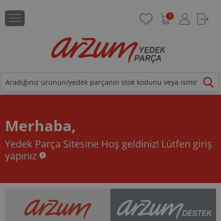
0
Merhaba,
Yedek Parça Sitesine Hoş geldiniz!
Lütfen giriş
yapınız