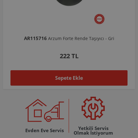
AR103206
Arzum Shake'N Take Doğrayıcı Hazne 570 Ml-Koyu Gri
1.037 TL
Sepete Ekle
Yetkili Servis
Evden Eve Servis
Olmak İstiyorum