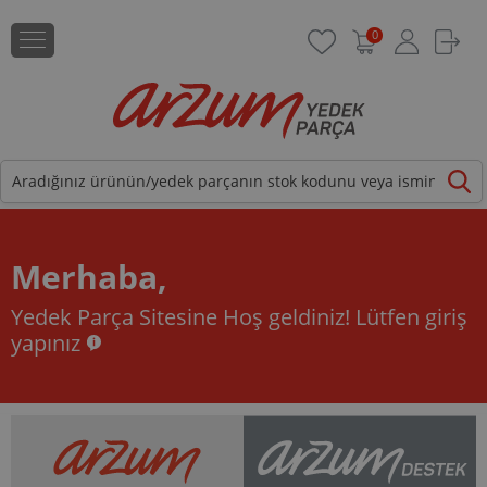
0
Merhaba,
Yedek Parça Sitesine Hoş geldiniz!
Lütfen giriş
yapınız