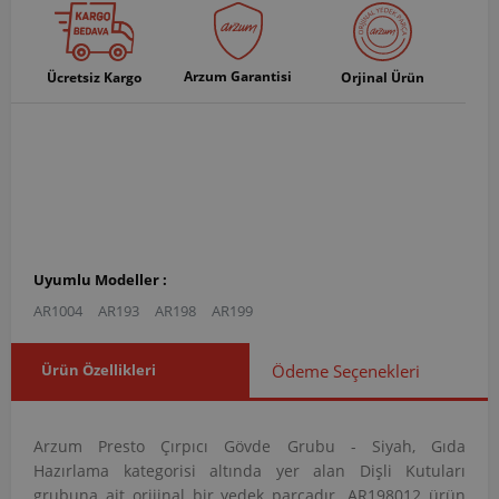
Arzum Garantisi
Ücretsiz Kargo
Orjinal Ürün
Uyumlu Modeller :
AR1004
AR193
AR198
AR199
Ürün Özellikleri
Ödeme Seçenekleri
Arzum Presto Çırpıcı Gövde Grubu - Siyah, Gıda
Hazırlama kategorisi altında yer alan Dişli Kutuları
grubuna ait orijinal bir yedek parçadır. AR198012 ürün