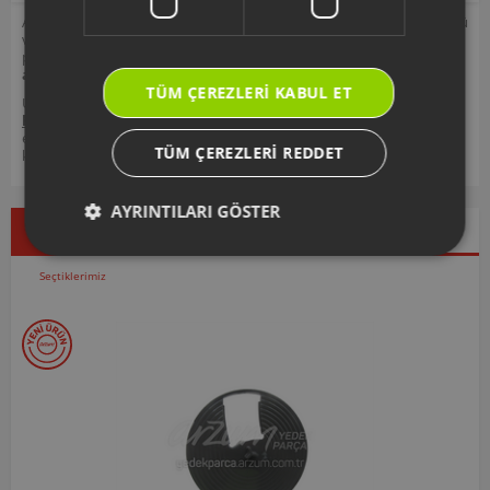
Arzum orijinal aksesuar ve sarf malzemeleri, ürününüzü uzun ömürlü
ve güvenle kullanmanız için tasarlanmıştır. Seçmiş olduğunuz yedek
parçanın, ürününüz için uyumlu olup olmadığını,
ürün kodunuz
aracılığı ile kontrol ediniz.
TÜM ÇEREZLERI KABUL ET
Ürününüz ile ilgili kullanım kılavuzu ve kullanım detayları için
https://destek.arzum.com.tr/
Arzum Destek Sitemizi ziyaret
edebilir, ürünlerinizi ekleyip, yedek parça ve garanti bilgilerine
TÜM ÇEREZLERI REDDET
kolayca erişebilirsiniz.
AYRINTILARI GÖSTER
Çok Satanlar
İndirimdekiler
Yeni Ürünler
Seçtiklerimiz