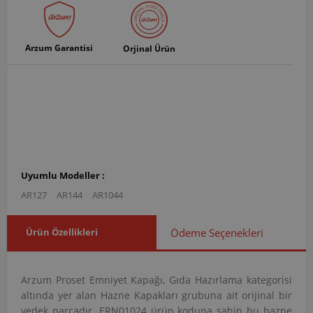
Arzum Garantisi
Orjinal Ürün
Uyumlu Modeller :
AR127
AR144
AR1044
Ürün Özellikleri
Ödeme Seçenekleri
Arzum Proset Emniyet Kapağı, Gıda Hazırlama kategorisi
altında yer alan Hazne Kapakları grubuna ait orijinal bir
yedek parçadır. ERN01024 ürün koduna sahip bu hazne