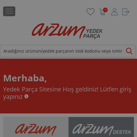
0
Merhaba,
Yedek Parça Sitesine Hoş geldiniz!
Lütfen giriş
yapınız