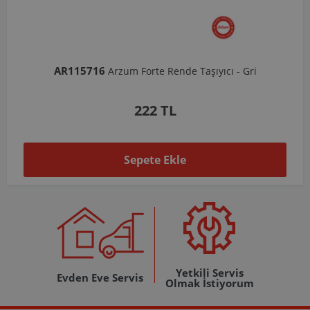
AR115716
AR10
Arzum Forte Rende Taşıyıcı - Gri
222 TL
Sepete Ekle
Yetkili Servis
Evden Eve Servis
Olmak İstiyorum