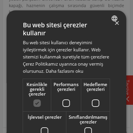
kapağı, haznenin çalışma sırasında güvenli biçimde
kapatılmasını sağlamak amacıyla tasarlanmıştır.
×
ERN01024 Kodlu Proset Emniyet Kapağı
Bu web sitesi çerezler
Aşağıdaki Modellerle Uyumludur
kullanır
TURKISH
AR127 ARZUM PROSET 444 ELEKTRONİK MUTFAK
Bu web sitesi kullanıcı deneyimini
ROBOTU
ENGLISH
iyileştirmek için çerezler kullanır. Web
AR144 ARZUM PROSTAR ELEKTRONİK MUTFAK
sitemizi kullanmak suretiyle tüm çerezlere
ROBOTU
AR1044 ARZUM PROSTAR 1000 ELEKTRONİK MUTFAK
Çerez Politikamız uyarınca onay vermiş
ROBOTU
olursunuz.
Daha fazlasını oku
ERN01024 ürün kodlu bu hazne kapağı; AR127, AR144 ve
Tavsiye
Kesinlikle
Performans
Hedefleme
AR1044 model kodlarına sahip Proset 444 Elektroni̇k,
gerekli
çerezleri
çerezleri
Prostar Elektroni̇k ve Prostar 1000 Elektroni̇k mutfak
çerezler
robotları ile uyumlu olup, haznenin çalışma sırasında
güvenli biçimde kapatılmasını sağlamak işlevini
destekler.
İşlevsel çerezler
Sınıflandırılmamış
çerezler
Arzum orijinal aksesuar ve sarf malzemeleri, ürününüzü uzun ömürlü