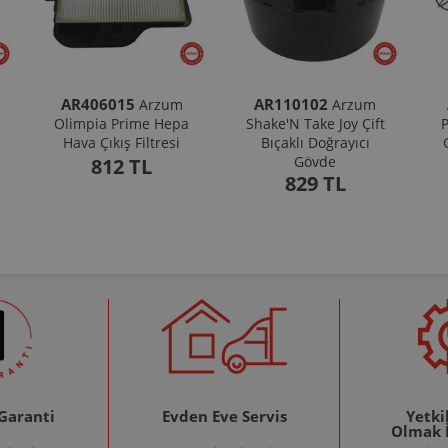
AR406015
AR110102
Arzum
Arzum
Olimpia Prime Hepa
Shake'N Take Joy Çift
P
Hava Çıkış Filtresi
Bıçaklı Doğrayıcı
Gövde
812 TL
829 TL
 Garanti
Evden Eve Servis
Yetkil
Olmak 