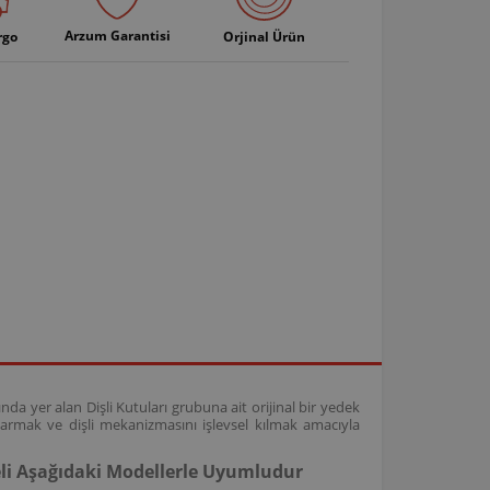
Arzum Garantisi
rgo
Orjinal Ürün
da yer alan Dişli Kutuları grubuna ait orijinal bir yedek
rmak ve dişli mekanizmasını işlevsel kılmak amacıyla
eli Aşağıdaki Modellerle Uyumludur