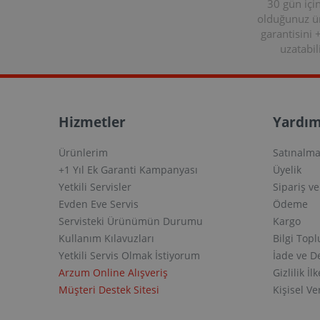
30 gün içi
olduğunuz 
garantisini 
uzatabili
Hizmetler
Yardım
Ürünlerim
Satınalma
+1 Yıl Ek Garanti Kampanyası
Üyelik
Yetkili Servisler
Sipariş v
Evden Eve Servis
Ödeme
Servisteki Ürünümün Durumu
Kargo
Kullanım Kılavuzları
Bilgi Top
Yetkili Servis Olmak İstiyorum
İade ve D
Arzum Online Alışveriş
Gizlilik İlk
Müşteri Destek Sitesi
Kişisel V