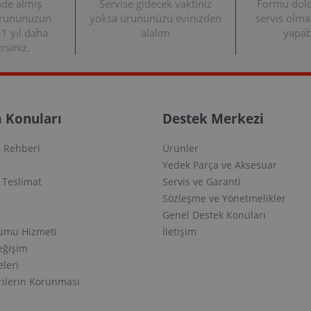
nde almış
Servise gidecek vaktiniz
Formu doldu
ürününüzün
yoksa ürününüzü evinizden
servis olma
+1 yıl daha
alalım
yapabi
rsiniz.
 Konuları
Destek Merkezi
 Rehberi
Ürünler
Yedek Parça ve Aksesuar
e Teslimat
Servis ve Garanti
Sözleşme ve Yönetmelikler
Genel Destek Konuları
lumu Hizmeti
İletişim
eğişim
eleri
erilerin Korunması