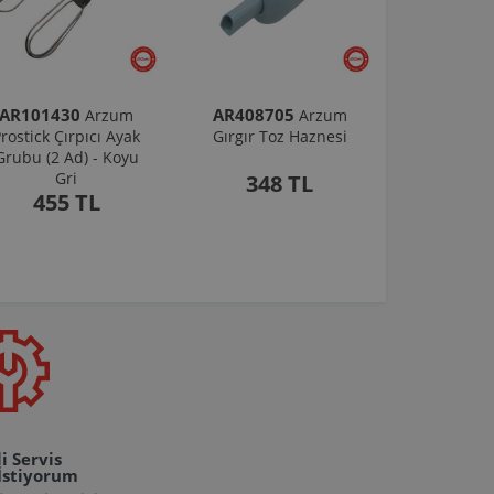
AR101430
AR408705
Arzum
Arzum
rostick Çırpıcı Ayak
Gırgır Toz Haznesi
Grubu (2 Ad) - Koyu
Gri
348 TL
455 TL
i Servis
İstiyorum