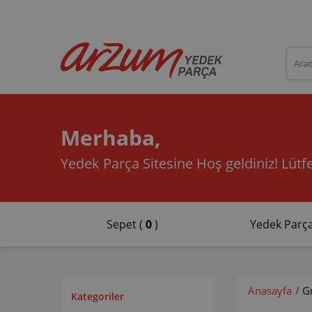
Merhaba,
Yedek Parça Sitesine Hoş geldiniz!
Lütfe
Sepet (
0
)
Yedek Parça
Anasayfa
/
G
Kategoriler