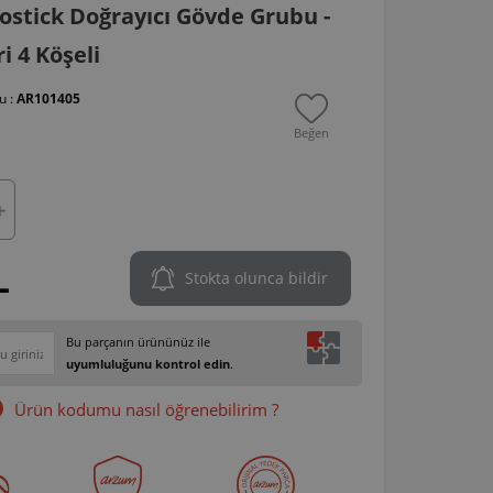
stick Doğrayıcı Gövde Grubu -
i 4 Köşeli
u :
AR101405
Beğen
L
Stokta olunca bildir
Bu parçanın ürününüz ile
uyumluluğunu kontrol edin
.
Ürün kodumu nasıl öğrenebilirim ?