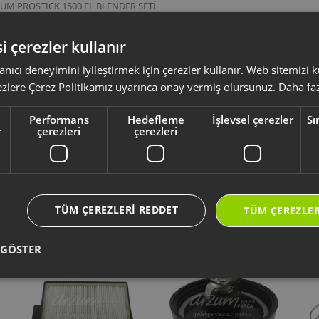
UM PROSTICK 1500 EL BLENDER SETİ
ZUM SMARTMAX EL BLENDER SETİ
UM PROSTİCK 1500 EL BLENDER SETİ
ZUM PROSTICK 1500 EL BLENDER
i çerezler kullanır
 kodlu bu dişli kutusu; AR1014, AR1025, AR1042 ve AR1045 model kodların
 ile uyumlu olup, motor gücünü aksesuarlara aktarmak ve dişli mekanizmasını 
anıcı deneyimini iyileştirmek için çerezler kullanır. Web sitemizi
ezlere Çerez Politikamız uyarınca onay vermiş olursunuz.
Daha faz
ksesuar ve sarf malzemeleri, ürününüzü uzun ömürlü ve güvenle kullanmanız 
Performans
Hedefleme
İşlevsel çerezler
Sı
yumlu olup olmadığını,
ürün kodunuz aracılığı ile kontrol ediniz.
r
çerezleri
çerezleri
li kullanım kılavuzu ve kullanım detayları için
https://destek.arzum.com.tr
ça ve garanti bilgilerine kolayca erişebilirsiniz.
TÜM ÇEREZLERI REDDET
TÜM ÇEREZLER
Yeni Ürünler
Seçtiklerimiz
 GÖSTER