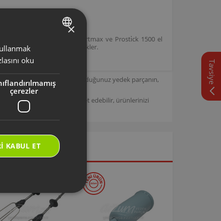
×
a sahip Prostick 1500, Smartmax ve Prosti̇ck 1500 el
işlevsel kılmak işlevini destekler.
 kullanmak
TURKISH
lasını oku
Tavsiye
ENGLISH
için tasarlanmıştır. Seçmiş olduğunuz yedek parçanın,
nıflandırılmamış
çerezler
/
Arzum Destek Sitemizi ziyaret edebilir, ürünlerinizi
I KABUL ET