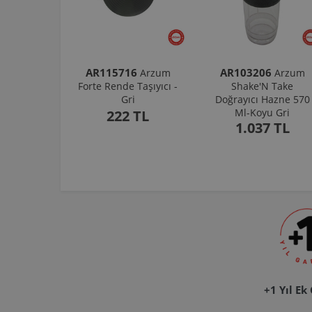
AR115716
AR103206
Arzum
Arzum
Forte Rende Taşıyıcı -
Shake'N Take
Gri
Doğrayıcı Hazne 570
Ml-Koyu Gri
222 TL
1.037 TL
+1 Yıl Ek