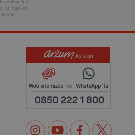
rarak yetkili
k için başvuru
lirsiniz.
ve
Web sitemizde
WhatsApp
'ta
0850 222 1 800