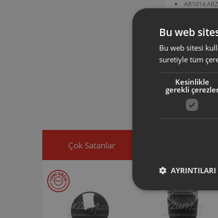
AR1014 ARZ
AR1025 AR
AR1042 ARZ
AR1045 AR
Bu web sites
AR101405 ürün
blender setleri
Bu web sitesi kull
suretiyle tüm çer
Arzum orijinal a
Kesinlikle
ürününüz için u
gerekli çerezle
Ürününüz ile ilgi
ekleyip, yedek par
Çok Satanlar
İndirimdekiler
AYRINTILARI