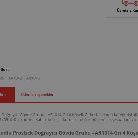
Ücretsiz Ka
ler :
25
AR1042
AR1045
leri
Ödeme Seçenekleri
Doğrayıcı Gövde Grubu - AR1014 Gri 4 Köşeli, Gıda Hazırlama kategorisi altın
01405 ürün koduna sahip bu dişli kutusu, motor gücünü aksesuarlara akta
odlu Prostick Doğrayıcı Gövde Grubu - AR1014 Gri 4 Köş