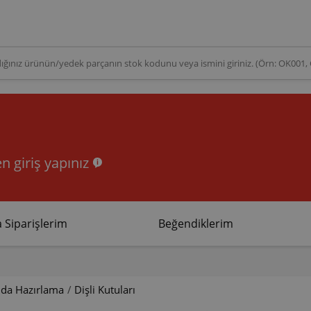
n giriş yapınız
 Siparişlerim
Beğendiklerim
ıda Hazırlama
/
Dişli Kutuları