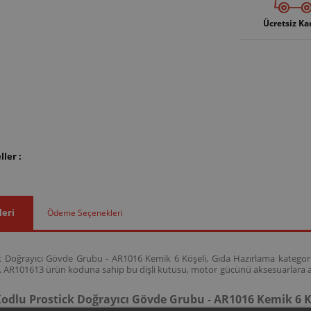
Ücretsiz Ka
ler :
leri
Ödeme Seçenekleri
 Doğrayıcı Gövde Grubu - AR1016 Kemik 6 Köşeli, Gıda Hazırlama kategorisi a
. AR101613 ürün koduna sahip bu dişli kutusu, motor gücünü aksesuarlara ak
odlu Prostick Doğrayıcı Gövde Grubu - AR1016 Kemik 6 