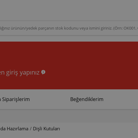
n giriş yapınız
 Siparişlerim
Beğendiklerim
ıda Hazırlama
/
Dişli Kutuları