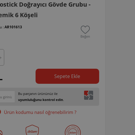
stick Doğrayıcı Gövde Grubu -
mik 6 Köşeli
u :
AR101613
Beğen
L
Sepete Ekle
Bu parçanın ürününüz ile
uyumluluğunu kontrol edin
.
Ürün kodumu nasıl öğrenebilirim ?