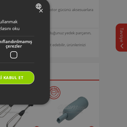
×
der setleri ile uyumlu olup, motor gücünü aksesuarlara
 kullanmak
TURKISH
lasını oku
Tavsiye
ENGLISH
için tasarlanmıştır. Seçmiş olduğunuz yedek parçanın,
nıflandırılmamış
/
Arzum Destek Sitemizi ziyaret edebilir, ürünlerinizi
çerezler
I KABUL ET