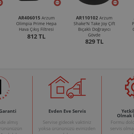
AR406015
AR110102
Arzum
Arzum
Olimpia Prime Hepa
Shake'N Take Joy Çift
P
Hava Çıkış Filtresi
Bıçaklı Doğrayıcı
Gövde
812 TL
829 TL
 Garanti
Evden Eve Servis
Yetkil
Olmak 
nde almış
Servise gidecek vaktiniz
Formu doldu
ürününüzün
yoksa ürününüzü evinizden
servis olma