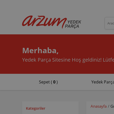
Merhaba,
Yedek Parça Sitesine Hoş geldiniz!
Lütfe
Sepet (
0
)
Yedek Parça
Anasayfa
/
G
Kategoriler