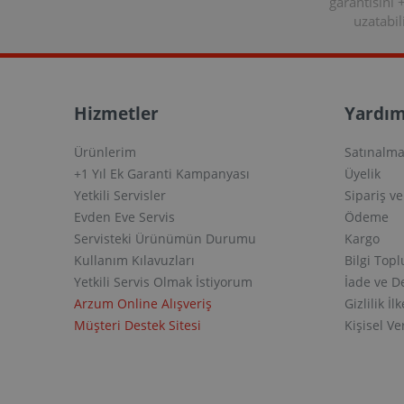
garantisini 
uzatabili
Hizmetler
Yardım
Ürünlerim
Satınalma
+1 Yıl Ek Garanti Kampanyası
Üyelik
Yetkili Servisler
Sipariş v
Evden Eve Servis
Ödeme
Servisteki Ürünümün Durumu
Kargo
Kullanım Kılavuzları
Bilgi Top
Yetkili Servis Olmak İstiyorum
İade ve D
Arzum Online Alışveriş
Gizlilik İlk
Müşteri Destek Sitesi
Kişisel V