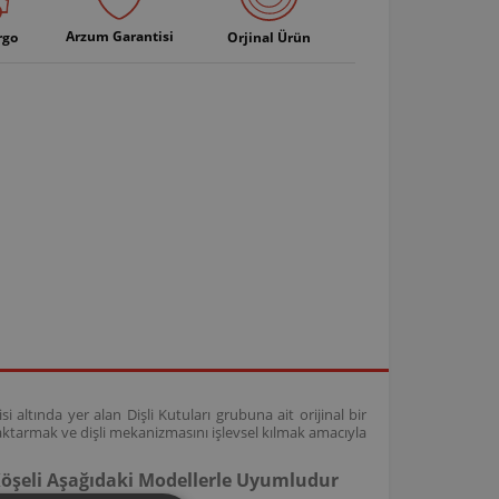
Arzum Garantisi
rgo
Orjinal Ürün
ltında yer alan Dişli Kutuları grubuna ait orijinal bir
tarmak ve dişli mekanizmasını işlevsel kılmak amacıyla
Köşeli Aşağıdaki Modellerle Uyumludur