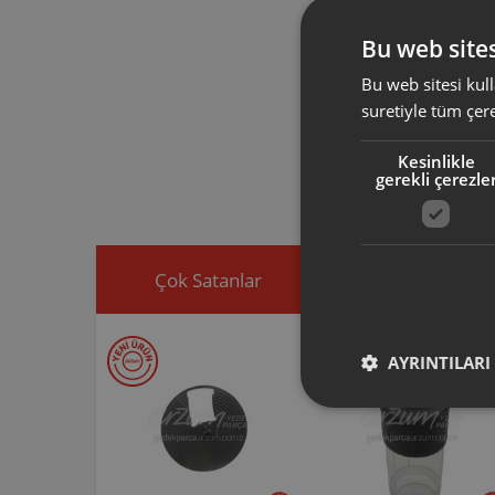
AR1016 ARZ
AR101613 ürün 
Bu web sites
aktarmak ve diş
Bu web sitesi kull
suretiyle tüm çer
Arzum orijinal a
ürününüz için u
Kesinlikle
Ürününüz ile ilgi
gerekli çerezle
ekleyip, yedek par
Çok Satanlar
İndirimdekiler
AYRINTILARI