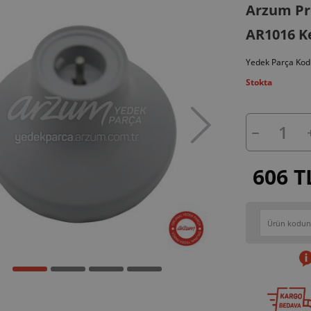
Arzum Pro
AR1016 Ke
Yedek Parça Kod
Stokta
606 T