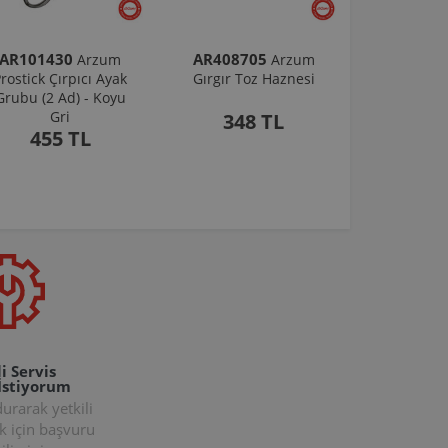
AR101430
AR408705
Arzum
Arzum
rostick Çırpıcı Ayak
Gırgır Toz Haznesi
Grubu (2 Ad) - Koyu
Gri
348 TL
455 TL
i Servis
İstiyorum
rarak yetkili
k için başvuru