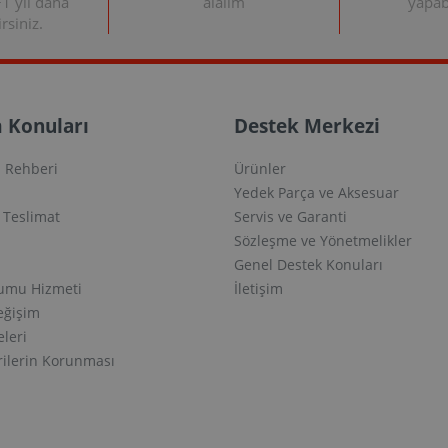
+1 yıl daha
alalım
yapabi
rsiniz.
 Konuları
Destek Merkezi
 Rehberi
Ürünler
Yedek Parça ve Aksesuar
e Teslimat
Servis ve Garanti
Sözleşme ve Yönetmelikler
Genel Destek Konuları
lumu Hizmeti
İletişim
eğişim
eleri
erilerin Korunması