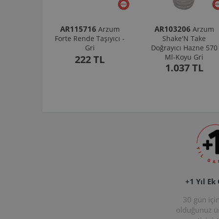
AR115716
AR103206
Arzum
Arzum
Forte Rende Taşıyıcı -
Shake'N Take
Gri
Doğrayıcı Hazne 570
Ml-Koyu Gri
222 TL
1.037 TL
+1 Yıl Ek
30 gün içi
olduğunuz 