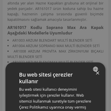
altında yer alan Hazne Kapakları grubuna ait orijinal bir
yedek parçadır. AR161017 ürün koduna sahip bu hazne
kapağı, haznenin çalışma sırasında güvenli biçimde
kapatılmasını sağlamak amacıyla tasarlanmıştır.
AR161017 Kodlu Soprano Max Ara Kapak
Aşağıdaki Modellerle Uyumludur
AR1003 ARZUM BLENDART MULTİ BLENDER SETİ
AR1004 ARZUM SOPRANO MAX MULTİ BLENDER SETİ
AR1008 ARZUM PROVİTA MAX ZİRKONYUM BIÇAKLI
MULTİ BLENDER SETİ
AR1022 ARZUM BLENDMAX MULTİ BLENDER SETİ
AR1038 ARZUM LESTA MAX MULTİ BLENDER SETİ
×
AR1040 ARZUM PROVİTA MAX ZİRKONYUM BIÇAKLI
Bu web sitesi çerezler
MULTİ BLENDER SETİ
kullanır
TURKISH
AR1041 ARZUM BLENDART 1500 MULTİ BLENDER SETİ
Bu web sitesi kullanıcı deneyimini
AR1058 ARZUM HESTIA MULTI BLENDER SETİ
ENGLISH
AR1103 ARZUM HESTIA MULTI BLENDER SETİ
iyileştirmek için çerezler kullanır. Web
AR1104 ARZUM HESTIA MULTI BLENDER SETİ
sitemizi kullanmak suretiyle tüm çerezlere
AR1118-B ARZUM MİXSET MAX MULTİ BLENDER SETİ
Çerez Politikamız uyarınca onay vermiş