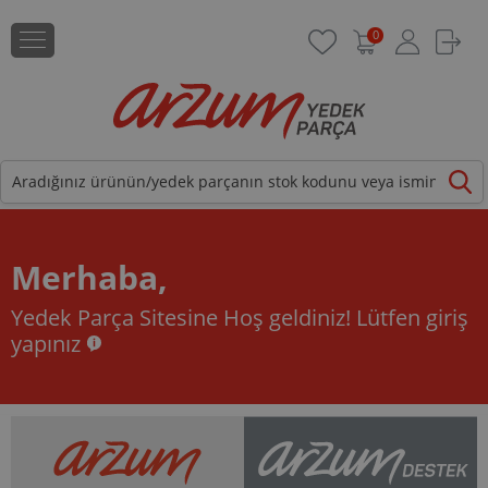
0
Merhaba,
Yedek Parça Sitesine Hoş geldiniz!
Lütfen giriş
yapınız