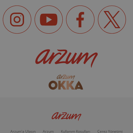
Arzum'a Ulaşın
Arzum
Kullanım Koşulları
Çerez Yönetimi