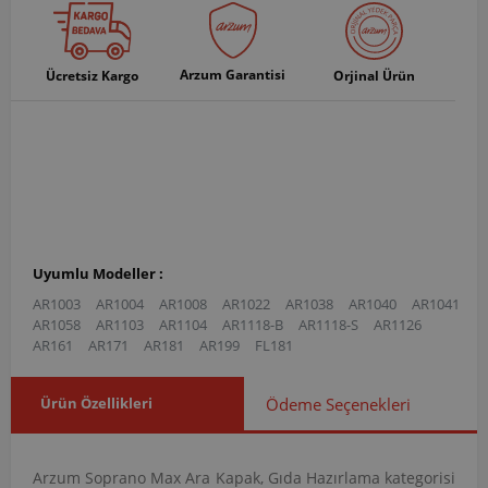
Arzum Garantisi
Ücretsiz Kargo
Orjinal Ürün
Uyumlu Modeller :
AR1003
AR1004
AR1008
AR1022
AR1038
AR1040
AR1041
AR1058
AR1103
AR1104
AR1118-B
AR1118-S
AR1126
AR161
AR171
AR181
AR199
FL181
Ürün Özellikleri
Ödeme Seçenekleri
Arzum Soprano Max Ara Kapak, Gıda Hazırlama kategorisi