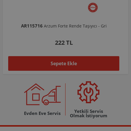
AR103206
Arzum Shake'N Take Doğrayıcı Hazne 570 Ml-Koyu Gri
1.037 TL
Sepete Ekle
Yetkili Servis
Evden Eve Servis
Olmak İstiyorum