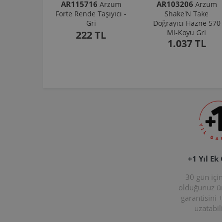
AR115716
AR103206
Arzum
Arzum
Forte Rende Taşıyıcı -
Shake'N Take
Gri
Doğrayıcı Hazne 570
Ml-Koyu Gri
222 TL
1.037 TL
+1 Yıl Ek
30 gün içi
olduğunuz 
garantisini 
uzatabili