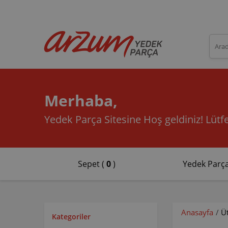
Merhaba,
Yedek Parça Sitesine Hoş geldiniz!
Lütfe
Sepet (
0
)
Yedek Parça
Anasayfa
/
Ü
Kategoriler