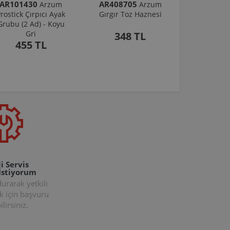
AR101430
AR408705
Arzum
Arzum
rostick Çırpıcı Ayak
Gırgır Toz Haznesi
Grubu (2 Ad) - Koyu
Gri
348 TL
455 TL
i Servis
İstiyorum
rarak yetkili
k için başvuru
lirsiniz.