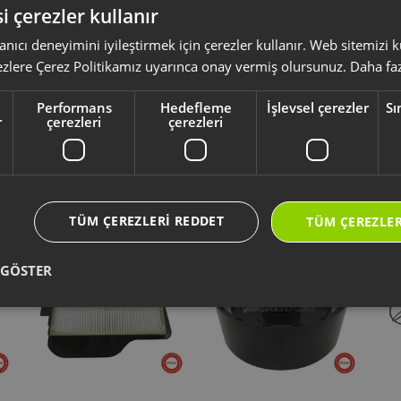
i çerezler kullanır
anıcı deneyimini iyileştirmek için çerezler kullanır. Web sitemizi
ksesuar ve sarf malzemeleri, ürününüzü uzun ömürlü ve güvenle kullanmanız 
ezlere Çerez Politikamız uyarınca onay vermiş olursunuz.
Daha faz
yumlu olup olmadığını,
ürün kodunuz aracılığı ile kontrol ediniz.
li kullanım kılavuzu ve kullanım detayları için
https://destek.arzum.com.tr
Performans
Hedefleme
İşlevsel çerezler
Sı
ça ve garanti bilgilerine kolayca erişebilirsiniz.
r
çerezleri
çerezleri
Yeni Ürünler
Seçtiklerimiz
TÜM ÇEREZLERI REDDET
TÜM ÇEREZLER
 GÖSTER