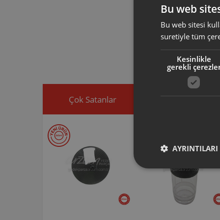
Bu web sites
Bu web sitesi kull
Arzum orijinal a
suretiyle tüm çer
ürününüz için u
Ürününüz ile ilgi
Kesinlikle
ekleyip, yedek par
gerekli çerezle
Çok Satanlar
İndirimdekiler
AYRINTILARI