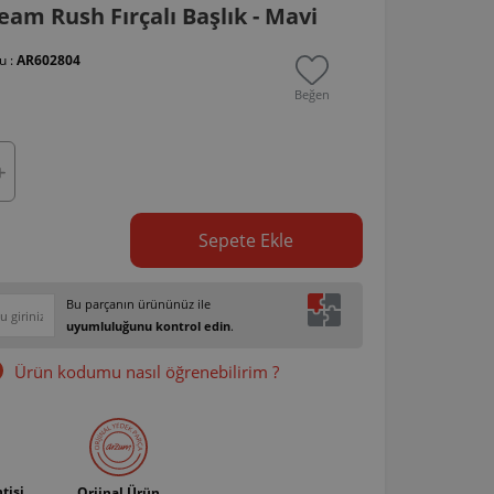
am Rush Fırçalı Başlık - Mavi
u :
AR602804
Beğen
Sepete Ekle
Bu parçanın ürününüz ile
uyumluluğunu kontrol edin
.
Ürün kodumu nasıl öğrenebilirim ?
tisi
Orjinal Ürün