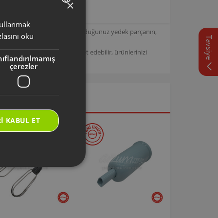
×
 kullanmak
TURKISH
için tasarlanmıştır. Seçmiş olduğunuz yedek parçanın,
lasını oku
Tavsiye
ENGLISH
/
Arzum Destek Sitemizi ziyaret edebilir, ürünlerinizi
nıflandırılmamış
çerezler
I KABUL ET