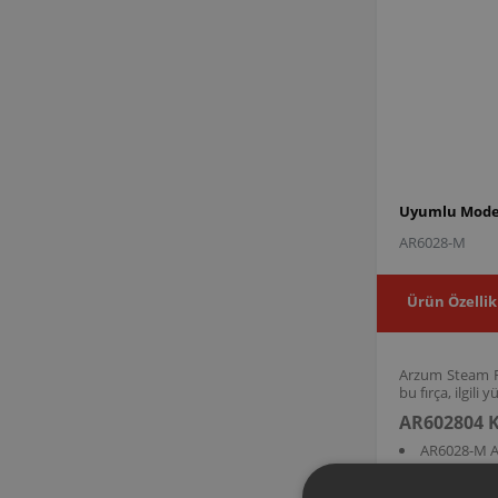
Uyumlu Model
AR6028-M
Ürün Özellik
Arzum Steam Ru
bu fırça, ilgil
AR602804 K
AR6028-M 
AR602804 ürün 
taramak işlevin