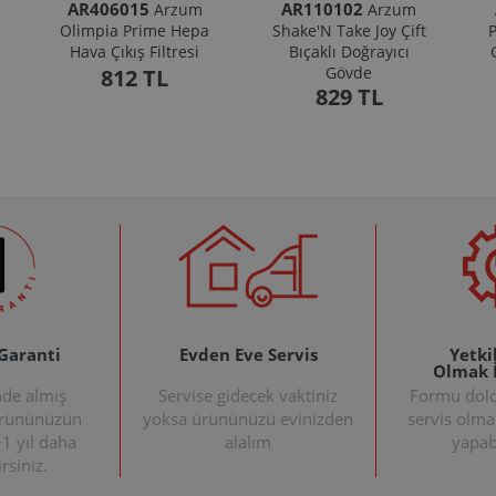
AR406015
AR110102
Arzum
Arzum
Olimpia Prime Hepa
Shake'N Take Joy Çift
P
Hava Çıkış Filtresi
Bıçaklı Doğrayıcı
Gövde
812 TL
829 TL
 Garanti
Evden Eve Servis
Yetkil
Olmak 
nde almış
Servise gidecek vaktiniz
Formu doldu
ürününüzün
yoksa ürününüzü evinizden
servis olma
+1 yıl daha
alalım
yapabi
rsiniz.