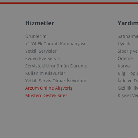
Hizmetler
Yardım
Ürünlerim
Satınalma
+1 Yıl Ek Garanti Kampanyası
Üyelik
Yetkili Servisler
Sipariş v
Evden Eve Servis
Ödeme
Servisteki Ürünümün Durumu
Kargo
Kullanım Kılavuzları
Bilgi Top
Yetkili Servis Olmak İstiyorum
İade ve D
Arzum Online Alışveriş
Gizlilik İlk
Müşteri Destek Sitesi
Kişisel V