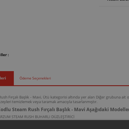
ler :
leri
Ödeme Seçenekleri
sh Fırçalı Başlık - Mavi, Ütü kategorisi altında yer alan Diğer grubuna ait
i yüzeyleri temizlemek veya taramak amacıyla tasarlanmıştır.
odlu Steam Rush Fırçalı Başlık - Mavi Aşağıdaki Modell
ARZUM STEAM RUSH BUHARLI DÜZLEŞTİRİCİ
kodlu bu fırça; AR6028-M model kodlarına sahip Steam Rush buharlı düzleştir
i destekler.