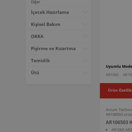
Diğer
İçecek Hazırlama
Kişisel Bakım
OKKA
Pişirme ve Kızartma
Temizlik
Uyumlu Model
Ütü
AR1065
AR10
Ürün Özellik
Arzum Technoar
AR106503 ürün 
AR106503 K
AR1065 AR