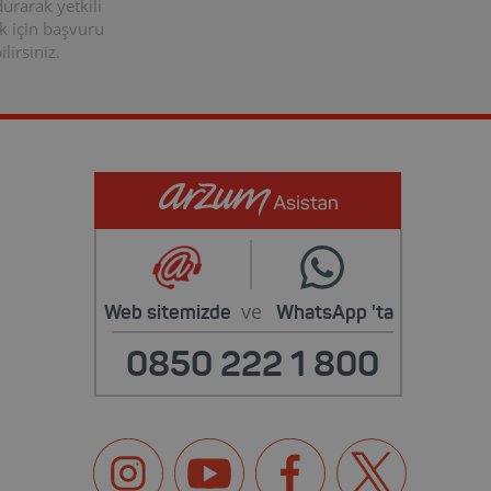
rarak yetkili
k için başvuru
lirsiniz.
ve
Web sitemizde
WhatsApp
'ta
0850 222 1 800