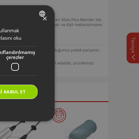
×
sahip Technoart Maxi, Technoart Maxi Plus Blender Set,
or gücünü aksesuarlara aktarmak ve dişli mekanizmasını
 kullanmak
TURKISH
lasını oku
Tavsiye
ENGLISH
için tasarlanmıştır. Seçmiş olduğunuz yedek parçanın,
nıflandırılmamış
çerezler
/
Arzum Destek Sitemizi ziyaret edebilir, ürünlerinizi
I KABUL ET