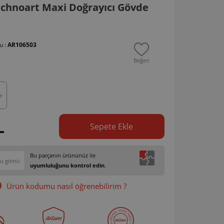
chnoart Maxi Doğrayıcı Gövde
u :
AR106503
Beğen
L
Sepete Ekle
Bu parçanın ürününüz ile
uyumluluğunu kontrol edin
.
Ürün kodumu nasıl öğrenebilirim ?