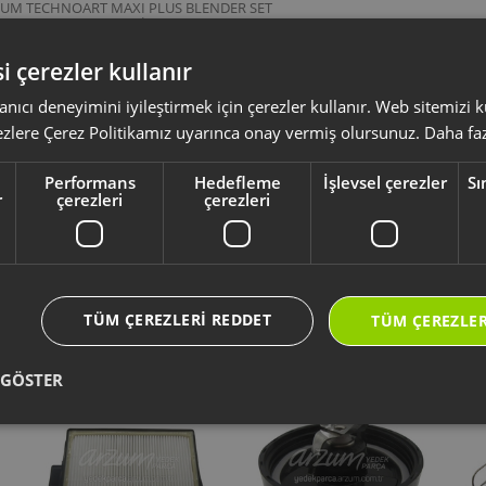
ZUM TECHNOART MAXI PLUS BLENDER SET
ZUM TECHNOART MAXİ NEO EL BLENDER
ZUM TECHNOART MAXİ PLUS NEO EL BLENDER
i çerezler kullanır
kodlu bu dişli kutusu; AR1065, AR1070, AR1114 ve AR1115 model kodlarına 
̇ Neo ve Technoart Maxi̇ Plus Neo el blender setleri ile uyumlu olup, mot
işlevini destekler.
anıcı deneyimini iyileştirmek için çerezler kullanır. Web sitemizi
ezlere Çerez Politikamız uyarınca onay vermiş olursunuz.
Daha faz
ksesuar ve sarf malzemeleri, ürününüzü uzun ömürlü ve güvenle kullanmanız 
Performans
Hedefleme
İşlevsel çerezler
Sı
yumlu olup olmadığını,
ürün kodunuz aracılığı ile kontrol ediniz.
r
çerezleri
çerezleri
li kullanım kılavuzu ve kullanım detayları için
https://destek.arzum.com.tr
ça ve garanti bilgilerine kolayca erişebilirsiniz.
TÜM ÇEREZLERI REDDET
TÜM ÇEREZLER
Yeni Ürünler
Seçtiklerimiz
 GÖSTER