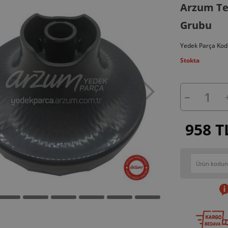
Arzum Te
Grubu
Yedek Parça Kod
Stokta
958 T