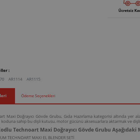
Ücretsiz Ka
ler :
70
AR1114
AR1115
leri
Ödeme Seçenekleri
t Maxi Doğrayıcı Gövde Grubu, Gıda Hazırlama kategorisi altında yer alan D
koduna sahip bu dişli kutusu, motor gücünü aksesuarlara aktarmak ve dişli 
odlu Technoart Maxi Doğrayıcı Gövde Grubu Aşağıdaki 
ZUM TECHNOART MAXI EL BLENDER SETİ