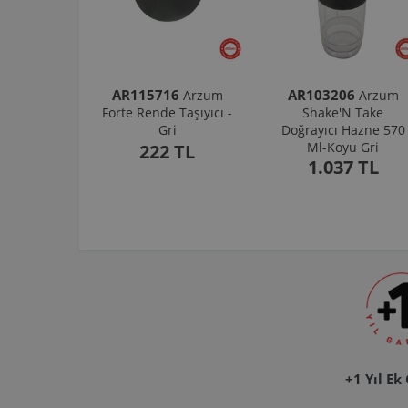
AR115716
AR103206
Arzum
Arzum
Forte Rende Taşıyıcı -
Shake'N Take
Gri
Doğrayıcı Hazne 570
Ml-Koyu Gri
222 TL
1.037 TL
+1 Yıl Ek