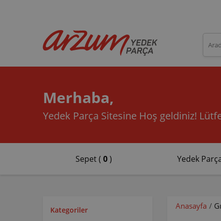
Merhaba,
Yedek Parça Sitesine Hoş geldiniz!
Lütfe
Sepet (
0
)
Yedek Parça
Anasayfa
/
G
Kategoriler