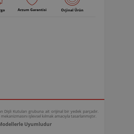
Arzum Garantisi
rgo
Orjinal Ürün
işli Kutuları grubuna ait orijinal bir yedek parçadır.
mekanizmasını işlevsel kılmak amacıyla tasarlanmıştır.
Modellerle Uyumludur