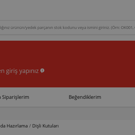
n giriş yapınız
 Siparişlerim
Beğendiklerim
ıda Hazırlama
/
Dişli Kutuları