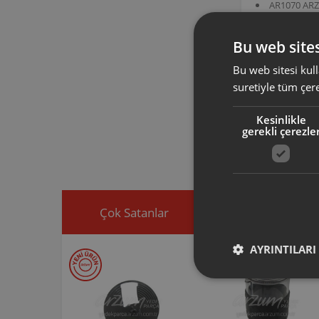
AR1070 AR
AR1114 AR
AR1115 AR
Bu web sites
AR106503 ürün 
Technoart Maxi
işlevsel kılmak 
Bu web sitesi kull
suretiyle tüm çer
Arzum orijinal a
Kesinlikle
ürününüz için u
gerekli çerezle
Ürününüz ile ilgi
ekleyip, yedek par
Çok Satanlar
İndirimdekiler
AYRINTILARI