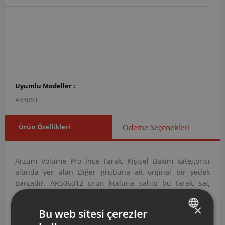
Uyumlu Modeller :
AR5063
Ürün Özellikleri
Ödeme Seçenekleri
Arzum Volume Pro İnce Tarak, Kişisel Bakım kategorisi
altında yer alan Diğer grubuna ait orijinal bir yedek
parçadır. AR506312 ürün koduna sahip bu tarak, saç
şekillendirme ve düzeltme işlevini gerçekleştirmek
amacıyla tasarlanmıştır.
×
Bu web sitesi çerezler
AR506312 Kodlu Volume Pro İnce Tarak