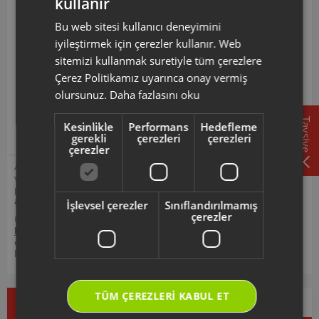
kullanır
TURKISH
Aşağıdaki Modellerle Uyumludur
Bu web sitesi kullanıcı deneyimini
ENGLISH
AR5063 ARZUM VOLUME PRO HAVA ÜFLEMELİ SAÇ
iyileştirmek için çerezler kullanır. Web
ŞEKİLLENDİRİCİ
sitemizi kullanmak suretiyle tüm çerezlere
AR506312 ürün kodlu bu tarak; AR5063 model kodlarına
Çerez Politikamız uyarınca onay vermiş
sahip Volume Pro Hava Üflemeli̇ Saç Şeki̇llendi̇ri̇ci̇ uyumlu
olursunuz.
Daha fazlasını oku
cihazlar ile uyumlu olup, saç şekillendirme ve düzeltme
işlevini gerçekleştirmek işlevini destekler.
Tavsiye
Kesinlikle
Performans
Hedefleme
gerekli
çerezleri
çerezleri
çerezler
Arzum orijinal aksesuar ve sarf malzemeleri, ürününüzü uzun ömürlü
ve güvenle kullanmanız için tasarlanmıştır. Seçmiş olduğunuz yedek
parçanın, ürününüz için uyumlu olup olmadığını,
ürün kodunuz
aracılığı ile kontrol ediniz.
İşlevsel çerezler
Sınıflandırılmamış
çerezler
Ürününüz ile ilgili kullanım kılavuzu ve kullanım detayları için
https://destek.arzum.com.tr/
Arzum Destek Sitemizi ziyaret
edebilir, ürünlerinizi ekleyip, yedek parça ve garanti bilgilerine
kolayca erişebilirsiniz.
TÜM ÇEREZLERI KABUL ET
Çok Satanlar
İndirimdekiler
Yeni Ürünler