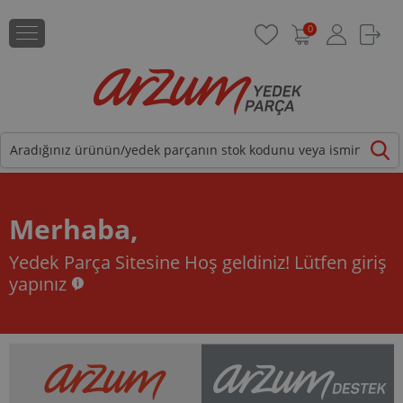
0
Merhaba,
Yedek Parça Sitesine Hoş geldiniz!
Lütfen giriş
yapınız