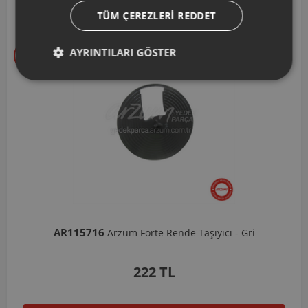
Seçtiklerimiz
TÜM ÇEREZLERI REDDET
AYRINTILARI GÖSTER
AR103206
Arzum Shake'N Take Doğrayıcı Hazne 570 Ml-Koyu Gri
1.037 TL