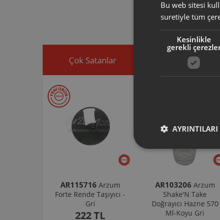
ürününüz için u
Bu web sitesi kull
Ürününüz ile ilgi
suretiyle tüm çer
ekleyip, yedek par
Kesinlikle
gerekli çerezle
Çok Satanlar
İndirimdekiler
AYRINTILARI
AR115716
AR103206
Arzum
Arzum
Forte Rende Taşıyıcı -
Shake'N Take
Gri
Doğrayıcı Hazne 570
Ml-Koyu Gri
222 TL