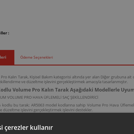
ler :
leri
Ödeme Seçenekleri
ro Kalın Tarak, Kişisel Bakım kategorisi altında yer alan Diğer grubuna ait
ekillendirme ve düzeltme işlevini gerçekleştirmek amacıyla tasarlanmıştır.
odlu Volume Pro Kalın Tarak Aşağıdaki Modellerle Uyu
ZUM VOLUME PRO HAVA ÜFLEMELİ SAÇ ŞEKİLLENDİRİCİ
kodlu bu tarak; AR5063 model kodlarına sahip Volume Pro Hava Üflemeli̇ Saç 
e düzeltme işlevini gerçekleştirmek işlevini destekler.
i çerezler kullanır
ksesuar ve sarf malzemeleri, ürününüzü uzun ömürlü ve güvenle kullanmanız 