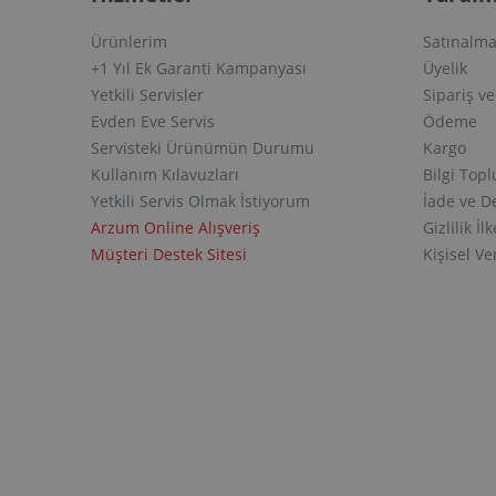
Ürünlerim
Satınalma
+1 Yıl Ek Garanti Kampanyası
Üyelik
Yetkili Servisler
Sipariş v
Evden Eve Servis
Ödeme
Servisteki Ürünümün Durumu
Kargo
Kullanım Kılavuzları
Bilgi Top
Yetkili Servis Olmak İstiyorum
İade ve D
Arzum Online Alışveriş
Gizlilik İlk
Müşteri Destek Sitesi
Kişisel V