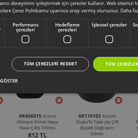
yumlu olup olmadığını,
ürün kodunuz aracılığı ile kontrol ediniz.
anıcı deneyimini iyileştirmek için çerezler kullanır. Web sitemizi
li kullanım kılavuzu ve kullanım detayları için
https://destek.arzum.com.tr
ezlere Çerez Politikamız uyarınca onay vermiş olursunuz.
Daha faz
ça ve garanti bilgilerine kolayca erişebilirsiniz.
Performans
Hedefleme
İşlevsel çerezler
Sı
r
çerezleri
çerezleri
Yeni Ürünler
Seçtiklerimiz
TÜM ÇEREZLERI REDDET
TÜM ÇEREZLER
 GÖSTER
AR406015
AR110102
Arzum
Arzum
Olimpia Prime Hepa
Shake'N Take Joy Çift
P
Hava Çıkış Filtresi
Bıçaklı Doğrayıcı
Gövde
812 TL