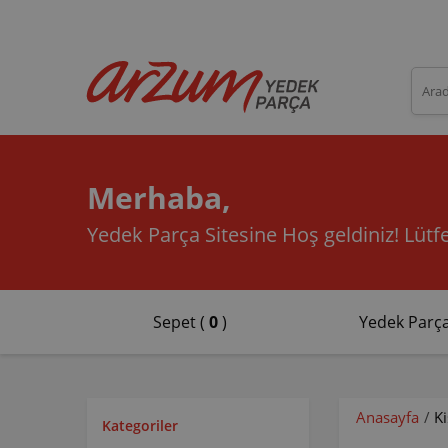
Merhaba,
Yedek Parça Sitesine Hoş geldiniz!
Lütfe
Sepet (
0
)
Yedek Parça
Anasayfa
/
Ki
Kategoriler