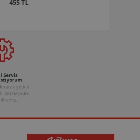
455 TL
i Servis
İstiyorum
rarak yetkili
k için başvuru
lirsiniz.