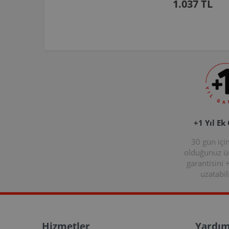
1.037 TL
+1 Yıl Ek
30 gün içi
olduğunuz 
garantisini 
uzatabili
Hizmetler
Yardım