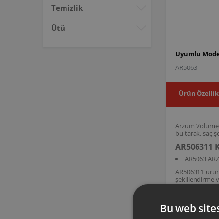
Temizlik
Ütü
Uyumlu Model
AR5063
Ürün Özellik
Arzum Volume P
bu tarak, saç ş
AR506311 K
AR5063 AR
AR506311 ürün 
şekillendirme v
Bu web sites
Arzum orijinal a