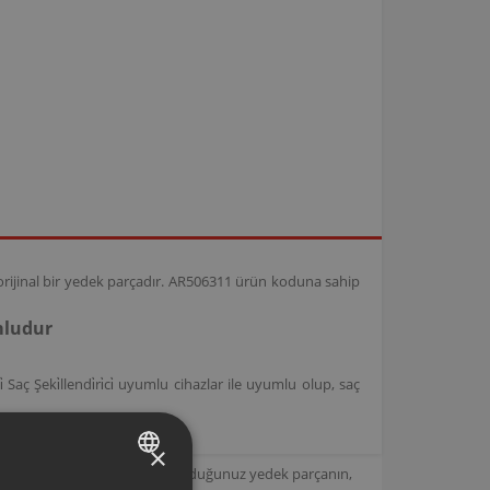
 orijinal bir yedek parçadır. AR506311 ürün koduna sahip
mludur
Şeki̇llendi̇ri̇ci̇ uyumlu cihazlar ile uyumlu olup, saç
×
için tasarlanmıştır. Seçmiş olduğunuz yedek parçanın,