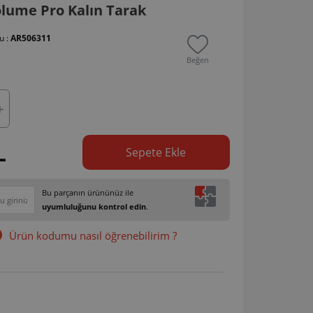
lume Pro Kalın Tarak
u :
AR506311
Beğen
L
Sepete Ekle
Bu parçanın ürününüz ile
uyumluluğunu kontrol edin
.
Ürün kodumu nasıl öğrenebilirim ?