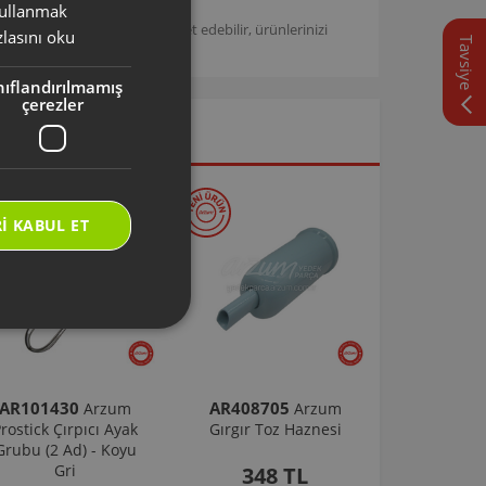
 kullanmak
TURKISH
/
Arzum Destek Sitemizi ziyaret edebilir, ürünlerinizi
lasını oku
Tavsiye
ENGLISH
nıflandırılmamış
çerezler
I KABUL ET
AR101430
AR408705
Arzum
Arzum
rostick Çırpıcı Ayak
Gırgır Toz Haznesi
Grubu (2 Ad) - Koyu
Gri
348 TL