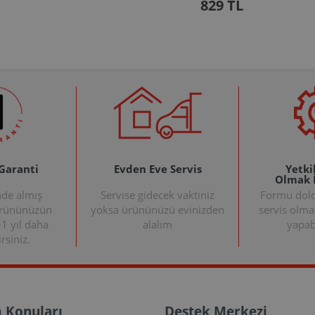
829 TL
 Garanti
Evden Eve Servis
Yetkil
Olmak 
nde almış
Servise gidecek vaktiniz
Formu doldu
ürününüzün
yoksa ürününüzü evinizden
servis olma
+1 yıl daha
alalım
yapabi
rsiniz.
 Konuları
Destek Merkezi