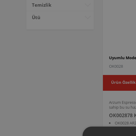
Temizlik
Ütü
Uyumlu Model
OK0028
Ürün Özellik
Arzum Espresso
sahip bu su haz
OK002878 K
OK0028 AR
OK002878 ürün 
uyumlu olup, ci