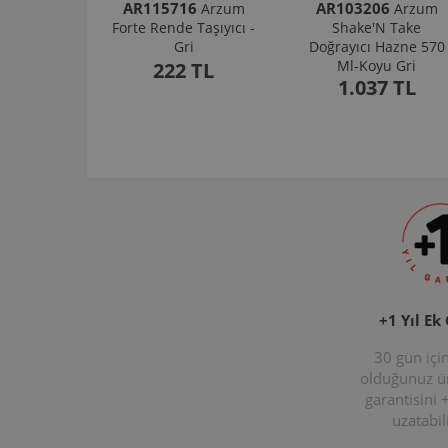
AR115716
AR103206
Arzum
Arzum
Forte Rende Taşıyıcı -
Shake'N Take
Gri
Doğrayıcı Hazne 570
Ml-Koyu Gri
222 TL
1.037 TL
+1 Yıl Ek
30 gün içi
olduğunuz 
garantisini 
uzatabili