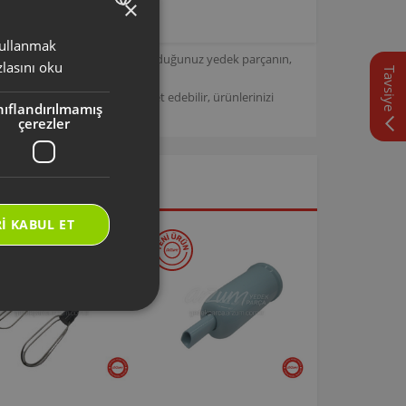
×
 kullanmak
TURKISH
için tasarlanmıştır. Seçmiş olduğunuz yedek parçanın,
lasını oku
Tavsiye
ENGLISH
/
Arzum Destek Sitemizi ziyaret edebilir, ürünlerinizi
nıflandırılmamış
çerezler
I KABUL ET