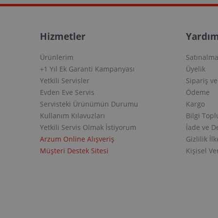
Hizmetler
Yardım
Ürünlerim
Satınalma
+1 Yıl Ek Garanti Kampanyası
Üyelik
Yetkili Servisler
Sipariş v
Evden Eve Servis
Ödeme
Servisteki Ürünümün Durumu
Kargo
Kullanım Kılavuzları
Bilgi Top
Yetkili Servis Olmak İstiyorum
İade ve D
Arzum Online Alışveriş
Gizlilik İlk
Müşteri Destek Sitesi
Kişisel V