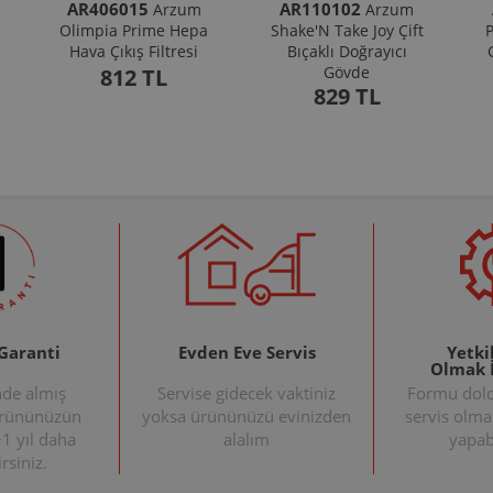
AR406015
AR110102
Arzum
Arzum
Olimpia Prime Hepa
Shake'N Take Joy Çift
P
Hava Çıkış Filtresi
Bıçaklı Doğrayıcı
Gövde
812 TL
829 TL
 Garanti
Evden Eve Servis
Yetkil
Olmak 
nde almış
Servise gidecek vaktiniz
Formu doldu
ürününüzün
yoksa ürününüzü evinizden
servis olma
+1 yıl daha
alalım
yapabi
rsiniz.