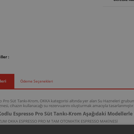
ler :
leri
Ödeme Seçenekleri
 Pro Süt Tankı-Krom, OKKA kategorisi altında yer alan Su Hazneleri grubuna
nesi, cihazın kullanacağı su rezervuarını oluşturmak amacıyla tasarlanmıştır
odlu Espresso Pro Süt Tankı-Krom Aşağıdaki Modellerl
ZUM OKKA ESPRESSO PRO M TAM OTOMATİK ESPRESSO MAKİNESİ
kodlu bu su haznesi; OK0028 model kodlarına sahip Okka Espresso Pro M 
hazın kullanacağı su rezervuarını oluşturmak işlevini destekler.