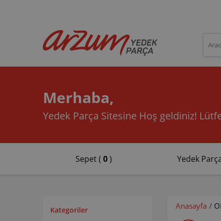
Merhaba,
Yedek Parça Sitesine Hoş geldiniz!
Lütfe
Sepet (
0
)
Yedek Parça
Anasayfa
/
O
Kategoriler