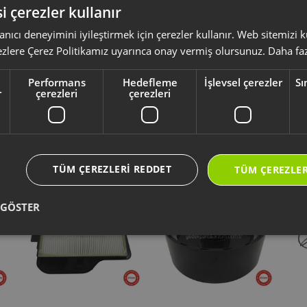
i çerezler kullanır
anıcı deneyimini iyileştirmek için çerezler kullanır. Web sitemizi
ksesuar ve sarf malzemeleri, ürününüzü uzun ömürlü ve güvenle kullanmanız 
ezlere Çerez Politikamız uyarınca onay vermiş olursunuz.
Daha faz
yumlu olup olmadığını,
ürün kodunuz aracılığı ile kontrol ediniz.
li kullanım kılavuzu ve kullanım detayları için
https://destek.arzum.com.tr
Performans
Hedefleme
İşlevsel çerezler
Sı
ça ve garanti bilgilerine kolayca erişebilirsiniz.
r
çerezleri
çerezleri
Yeni Ürünler
Seçtiklerimiz
TÜM ÇEREZLERI REDDET
TÜM ÇEREZLER
 GÖSTER