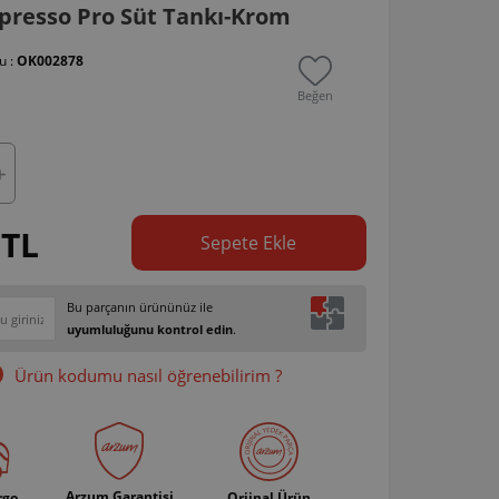
presso Pro Süt Tankı-Krom
u :
OK002878
Beğen
 TL
Sepete Ekle
Bu parçanın ürününüz ile
uyumluluğunu kontrol edin
.
Ürün kodumu nasıl öğrenebilirim ?
Arzum Garantisi
rgo
Orjinal Ürün