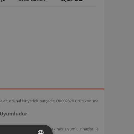
 ait orijinal bir yedek parçadır. OK002878 ürün koduna
.
e Uyumludur
Tam Otomati̇k Espresso Maki̇nesi̇ uyumlu cihazlar ile