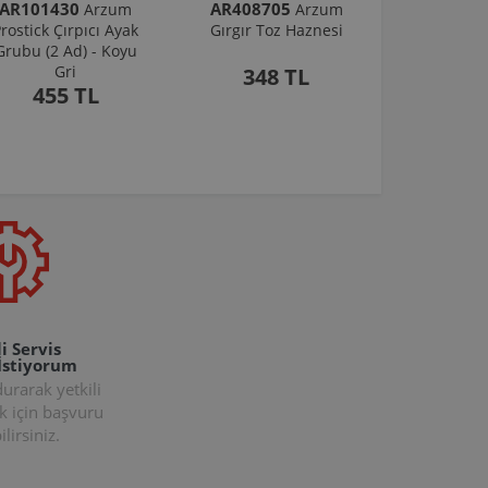
AR101430
AR408705
Arzum
Arzum
rostick Çırpıcı Ayak
Gırgır Toz Haznesi
Grubu (2 Ad) - Koyu
Gri
348 TL
455 TL
i Servis
İstiyorum
rarak yetkili
k için başvuru
lirsiniz.