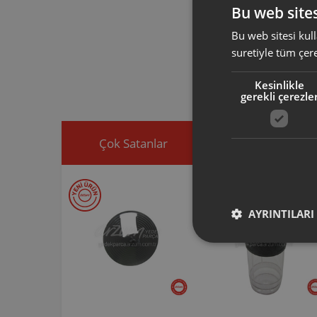
Bu web sites
Bu web sitesi kull
Arzum orijinal a
suretiyle tüm çer
ürününüz için u
Ürününüz ile ilgi
Kesinlikle
ekleyip, yedek par
gerekli çerezle
Çok Satanlar
İndirimdekiler
AYRINTILARI