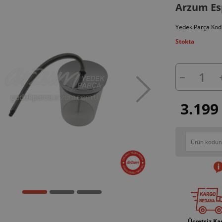
Arzum Es
Yedek Parça Kod
Stokta
3.199
Ücretsiz Ka