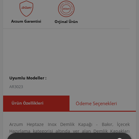
Arzum Garantisi
Orjinal Ürün
Uyumlu Modeller :
AR3023
Ürün Özellikleri
Ödeme Seçenekleri
Arzum Heptaze Inox Demlik Kapağı - Bakır, İçecek
Hazırlama kategorisi altında yer alan Demlik Kapakları
grubuna ait orijinal bir yedek parçadır. AR302313 ürün