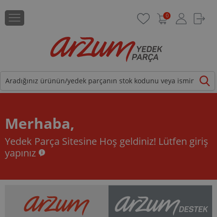
0
Merhaba,
Yedek Parça Sitesine Hoş geldiniz!
Lütfen giriş
yapınız