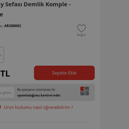
y Sefası Demlik Komple -
e
u :
AR308002
Beğen
 TL
Sepete Ekle
Bu parçanın ürününüz ile
uyumluluğunu kontrol edin
.
Ürün kodumu nasıl öğrenebilirim ?