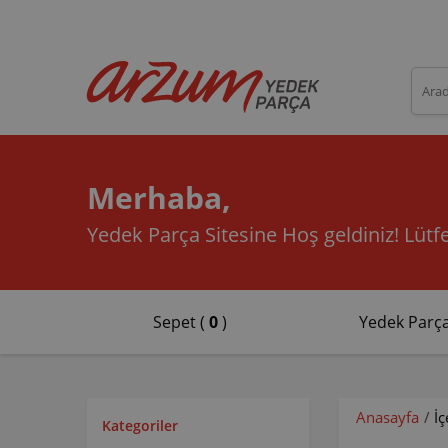
Merhaba,
Yedek Parça Sitesine Hoş geldiniz!
Lütfe
Sepet (
0
)
Yedek Parça
Anasayfa
/
İ
Kategoriler