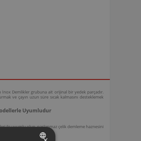
İnox Demlikler grubuna ait orijinal bir yedek parçadır.
rmak ve çayın uzun süre sıcak kalmasını desteklemek
Modellerle Uyumludur
eri ile uyumlu olup, paslanmaz çelik demleme haznesini
×