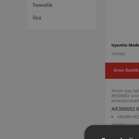
Temizlik
Ütü
Uyumlu Model
AR3080
Ürün Özellik
Arzum Çay Sefa
AR308002 ürün
amacıyla tasarl
AR308002 K
AR3080 ARZ
AR308002 ürün 
oluşturmak ve ç