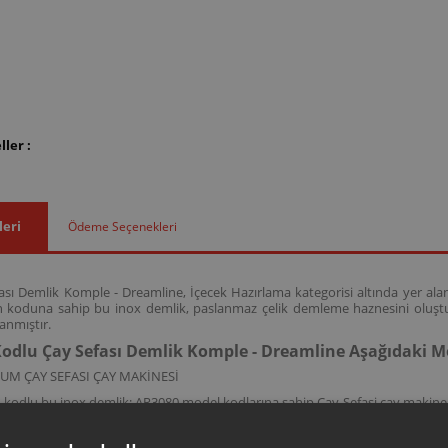
ler :
leri
Ödeme Seçenekleri
sı Demlik Komple - Dreamline, İçecek Hazırlama kategorisi altında yer alan 
 koduna sahip bu inox demlik, paslanmaz çelik demleme haznesini oluştu
anmıştır.
odlu Çay Sefası Demlik Komple - Dreamline Aşağıdaki 
UM ÇAY SEFASI ÇAY MAKİNESİ
kodlu bu inox demlik; AR3080 model kodlarına sahip Çay Sefasi çay makinel
ayın uzun süre sıcak kalmasını desteklemek işlevini destekler.