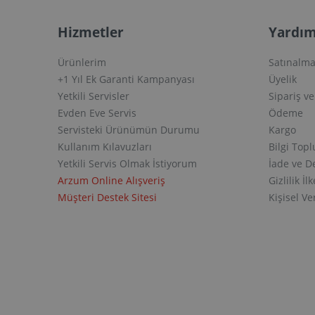
Hizmetler
Yardım
Ürünlerim
Satınalma
+1 Yıl Ek Garanti Kampanyası
Üyelik
Yetkili Servisler
Sipariş v
Evden Eve Servis
Ödeme
Servisteki Ürünümün Durumu
Kargo
Kullanım Kılavuzları
Bilgi Top
Yetkili Servis Olmak İstiyorum
İade ve D
Arzum Online Alışveriş
Gizlilik İlk
Müşteri Destek Sitesi
Kişisel V