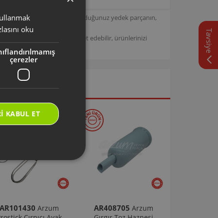
 kullanmak
TURKISH
için tasarlanmıştır. Seçmiş olduğunuz yedek parçanın,
lasını oku
Tavsiye
ENGLISH
/
Arzum Destek Sitemizi ziyaret edebilir, ürünlerinizi
nıflandırılmamış
çerezler
I KABUL ET
AR101430
AR408705
Arzum
Arzum
rostick Çırpıcı Ayak
Gırgır Toz Haznesi