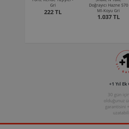
Gri
Doğrayıcı Hazne 570
Ml-Koyu Gri
222 TL
1.037 TL
+1 Yıl Ek
30 gün içi
olduğunuz 
garantisini 
uzatabili