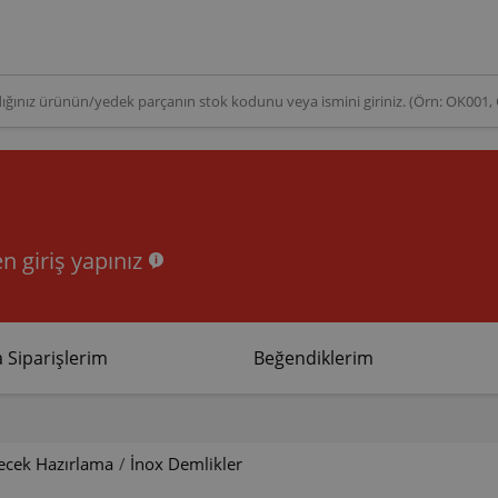
n giriş yapınız
 Siparişlerim
Beğendiklerim
çecek Hazırlama
/
İnox Demlikler