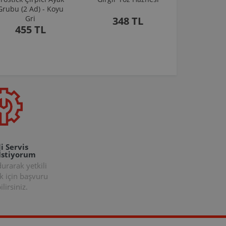
Grubu (2 Ad) - Koyu
Gri
348 TL
455 TL
i Servis
İstiyorum
rarak yetkili
k için başvuru
lirsiniz.