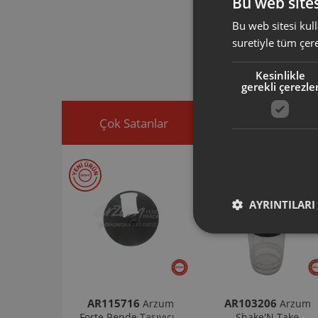
Bu web sites
Bu web sitesi kull
Arzum orijinal a
ürününüz için u
suretiyle tüm çer
Ürününüz ile ilgi
ekleyip, yedek par
Kesinlikle
gerekli çerezle
Çok Satanlar
İndirimdekiler
AYRINTILARI
AR115716
AR103206
Arzum
Arzum
Forte Rende Taşıyıcı -
Shake'N Take