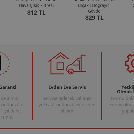
Hava Çıkış Filtresi
Bıçaklı Doğrayıcı
Gövde
812 TL
829 TL
 Garanti
Evden Eve Servis
Yetkil
Olmak 
nde almış
Servise gidecek vaktiniz
Formu doldu
ürününüzün
yoksa ürününüzü evinizden
servis olma
+1 yıl daha
alalım
yapabi
rsiniz.