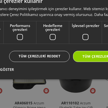
i çerezler kullanır
anıcı deneyimini iyileştirmek için çerezler kullanır. Web sitemizi
ksesuar ve sarf malzemeleri, ürününüzü uzun ömürlü ve güvenle kullanmanız 
yumlu olup olmadığını,
ürün kodunuz aracılığı ile kontrol ediniz.
ezlere Çerez Politikamız uyarınca onay vermiş olursunuz.
Daha faz
li kullanım kılavuzu ve kullanım detayları için
https://destek.arzum.com.tr
ça ve garanti bilgilerine kolayca erişebilirsiniz.
Performans
Hedefleme
İşlevsel çerezler
Sı
r
çerezleri
çerezleri
Yeni Ürünler
Seçtiklerimiz
TÜM ÇEREZLERI REDDET
TÜM ÇEREZLER
 GÖSTER
AR406015
AR110102
Arzum
Arzum
Olimpia Prime Hepa
Shake'N Take Joy Çift
P