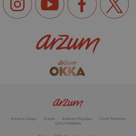
Arzum'a Ulaşın
Arzum
Kullanım Koşulları
Çerez Yönetimi
Çerez Politikası