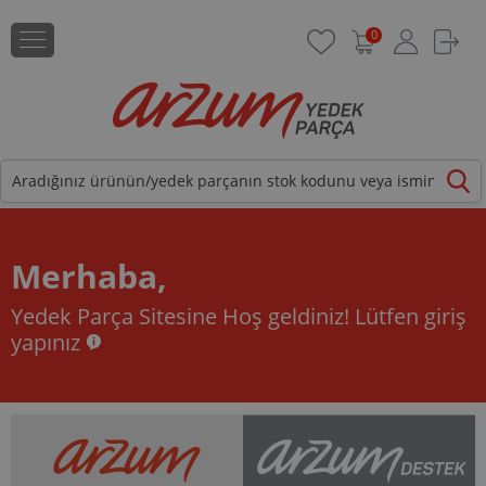
0
Merhaba,
Yedek Parça Sitesine Hoş geldiniz!
Lütfen giriş
yapınız