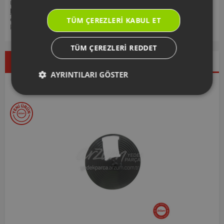
Ürününüz ile ilgili kullanım kılavuzu ve kullanım detayları için
https://destek.arzum.com.tr/
Arzum Destek Sitemizi ziyaret
edebilir, ürünlerinizi ekleyip, yedek parça ve garanti bilgilerine
TÜM ÇEREZLERI KABUL ET
kolayca erişebilirsiniz.
TÜM ÇEREZLERI REDDET
Çok Satanlar
İndirimdekiler
Yeni Ürünler
AYRINTILARI GÖSTER
Seçtiklerimiz