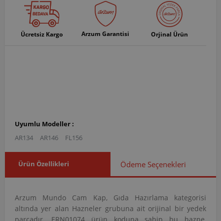
Arzum Garantisi
Ücretsiz Kargo
Orjinal Ürün
Uyumlu Modeller :
AR134
AR146
FL156
Ürün Özellikleri
Ödeme Seçenekleri
Arzum Mundo Cam Kap, Gıda Hazırlama kategorisi
altında yer alan Hazneler grubuna ait orijinal bir yedek
parçadır. ERN01074 ürün koduna sahip bu hazne,