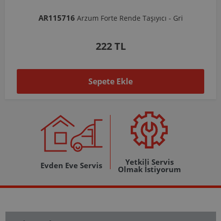
AR103206
Arzum Shake'N Take Doğrayıcı Hazne 570 Ml-Koyu Gri
1.037 TL
Sepete Ekle
Yetkili Servis
Evden Eve Servis
Olmak İstiyorum