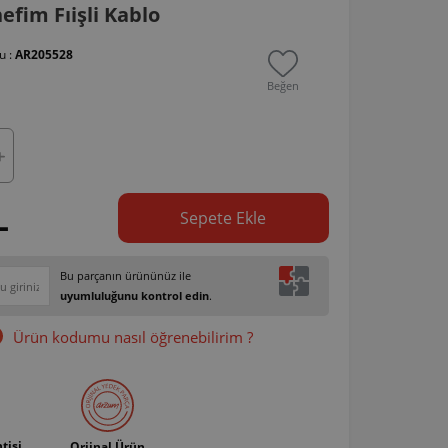
fim Fıişli Kablo
u :
AR205528
Beğen
L
Sepete Ekle
Bu parçanın ürününüz ile
uyumluluğunu kontrol edin
.
Ürün kodumu nasıl öğrenebilirim ?
tisi
Orjinal Ürün