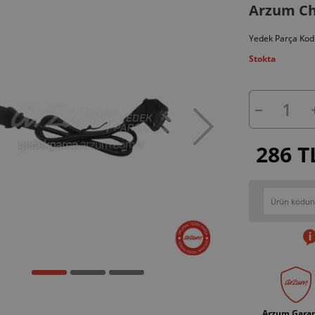
Arzum Che
Yedek Parça Kod
Stokta
286 T
Arzum Garan