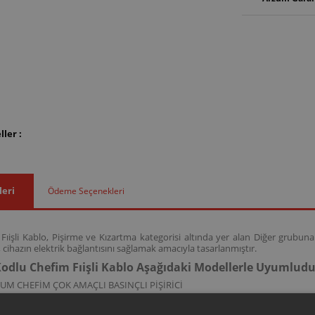
ler :
leri
Ödeme Seçenekleri
ıişli Kablo, Pişirme ve Kızartma kategorisi altında yer alan Diğer grubuna
 cihazın elektrik bağlantısını sağlamak amacıyla tasarlanmıştır.
odlu Chefim Fıişli Kablo Aşağıdaki Modellerle Uyumludu
UM CHEFİM ÇOK AMAÇLI BASINÇLI PİŞİRİCİ
kodlu bu kablo; AR2055 model kodlarına sahip Chefi̇m Çok Amaçli basınçlı pi
ni destekler.