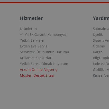
Hizmetler
Yardım
Ürünlerim
Satınalma
+1 Yıl Ek Garanti Kampanyası
Üyelik
Yetkili Servisler
Sipariş v
Evden Eve Servis
Ödeme
Servisteki Ürünümün Durumu
Kargo
Kullanım Kılavuzları
Bilgi Top
Yetkili Servis Olmak İstiyorum
İade ve D
Arzum Online Alışveriş
Gizlilik İlk
Müşteri Destek Sitesi
Kişisel V