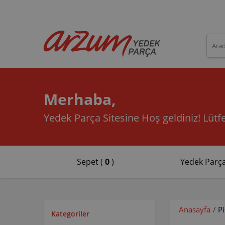
Merhaba,
Yedek Parça Sitesine Hoş geldiniz!
Lütfe
Sepet (
0
)
Yedek Parça
Anasayfa
/
P
Kategoriler