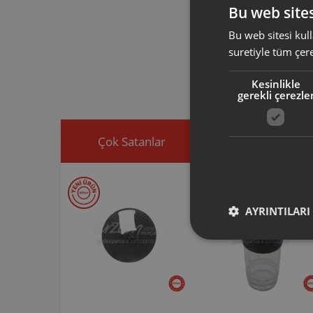
Bu web sites
Bu web sitesi kull
Arzum orijinal a
suretiyle tüm çer
ürününüz için u
Ürününüz ile ilgi
Kesinlikle
ekleyip, yedek par
gerekli çerezle
Çok Satanlar
İndirimdekiler
AYRINTILARI