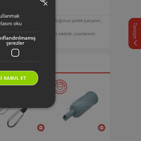
×
 kullanmak
TURKISH
için tasarlanmıştır. Seçmiş olduğunuz yedek parçanın,
lasını oku
Tavsiye
ENGLISH
/
Arzum Destek Sitemizi ziyaret edebilir, ürünlerinizi
nıflandırılmamış
çerezler
I KABUL ET