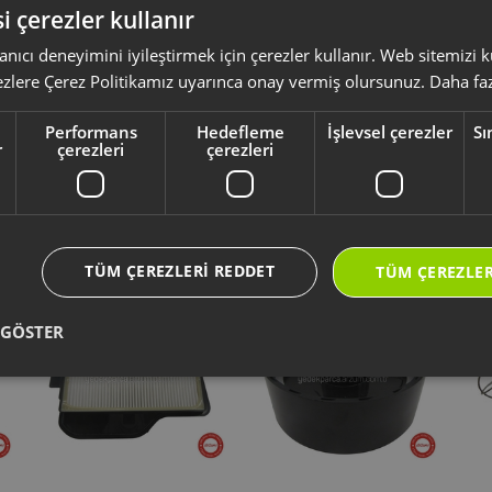
i çerezler kullanır
anıcı deneyimini iyileştirmek için çerezler kullanır. Web sitemizi
ksesuar ve sarf malzemeleri, ürününüzü uzun ömürlü ve güvenle kullanmanız 
ezlere Çerez Politikamız uyarınca onay vermiş olursunuz.
Daha faz
yumlu olup olmadığını,
ürün kodunuz aracılığı ile kontrol ediniz.
li kullanım kılavuzu ve kullanım detayları için
https://destek.arzum.com.tr
Performans
Hedefleme
İşlevsel çerezler
Sı
ça ve garanti bilgilerine kolayca erişebilirsiniz.
r
çerezleri
çerezleri
Yeni Ürünler
Seçtiklerimiz
TÜM ÇEREZLERI REDDET
TÜM ÇEREZLER
 GÖSTER