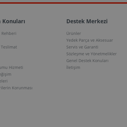
 Konuları
Destek Merkezi
 Rehberi
Ürünler
Yedek Parça ve Aksesuar
e Teslimat
Servis ve Garanti
Sözleşme ve Yönetmelikler
Genel Destek Konuları
lumu Hizmeti
İletişim
eğişim
eleri
erilerin Korunması