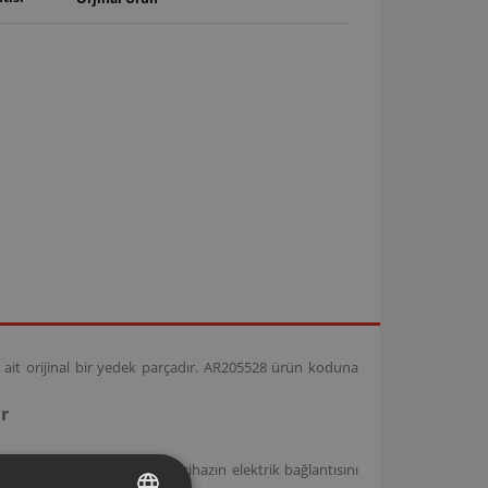
 ait orijinal bir yedek parçadır. AR205528 ürün koduna
r
şiriciler ile uyumlu olup, cihazın elektrik bağlantısını