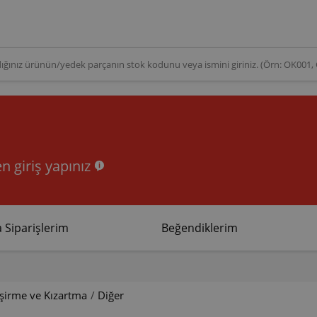
n giriş yapınız
 Siparişlerim
Beğendiklerim
işirme ve Kızartma
/
Diğer