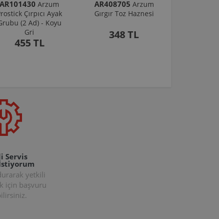
AR101430
AR408705
Arzum
Arzum
rostick Çırpıcı Ayak
Gırgır Toz Haznesi
Grubu (2 Ad) - Koyu
Gri
348 TL
455 TL
i Servis
İstiyorum
rarak yetkili
k için başvuru
lirsiniz.