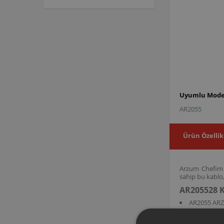
Uyumlu Model
AR2055
Ürün Özellik
Arzum Chefim F
sahip bu kablo,
AR205528 K
AR2055 ARZ
AR205528 ürün 
sağlamak işlevi