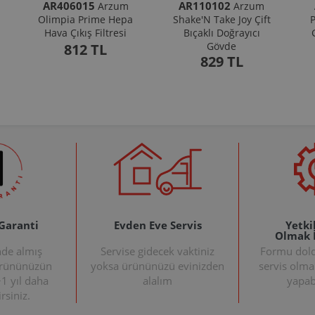
AR406015
AR110102
Arzum
Arzum
Olimpia Prime Hepa
Shake'N Take Joy Çift
P
Hava Çıkış Filtresi
Bıçaklı Doğrayıcı
Gövde
812 TL
829 TL
 Garanti
Evden Eve Servis
Yetkil
Olmak 
nde almış
Servise gidecek vaktiniz
Formu doldu
ürününüzün
yoksa ürününüzü evinizden
servis olma
+1 yıl daha
alalım
yapabi
rsiniz.