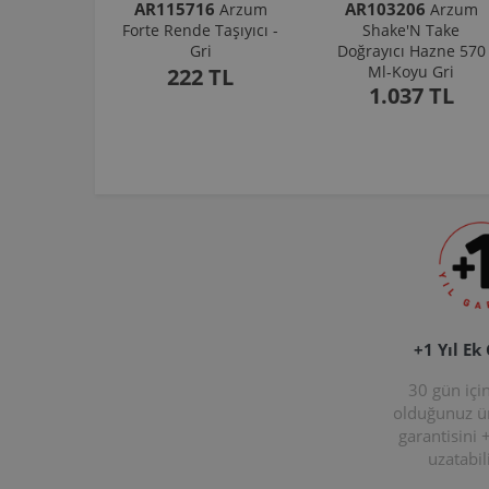
AR115716
AR103206
Arzum
Arzum
Forte Rende Taşıyıcı -
Shake'N Take
Gri
Doğrayıcı Hazne 570
Ml-Koyu Gri
222 TL
1.037 TL
+1 Yıl Ek
30 gün içi
olduğunuz 
garantisini 
uzatabili