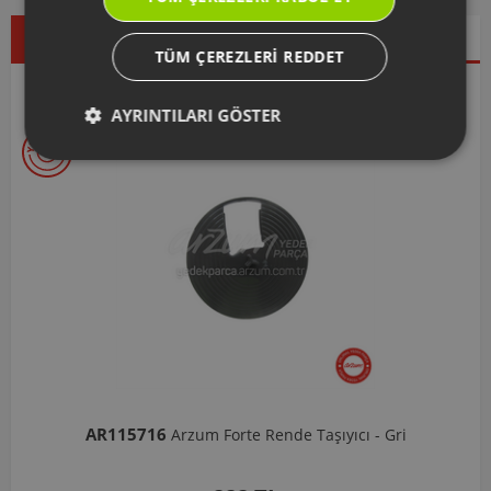
Çok Satanlar
İndirimdekiler
Yeni Ürünler
TÜM ÇEREZLERI REDDET
Seçtiklerimiz
AYRINTILARI GÖSTER
AR103206
Arzum Shake'N Take Doğrayıcı Hazne 570 Ml-Koyu 