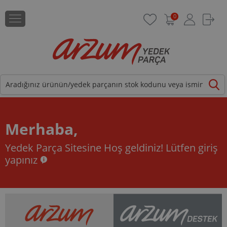
0
Merhaba,
Yedek Parça Sitesine Hoş geldiniz!
Lütfen giriş
yapınız