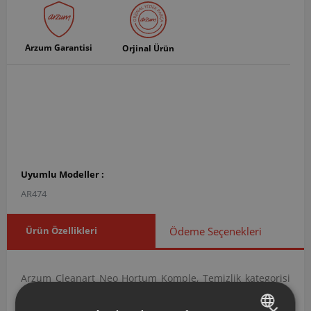
Arzum Garantisi
Orjinal Ürün
Uyumlu Modeller :
AR474
Ürün Özellikleri
Ödeme Seçenekleri
Arzum Cleanart Neo Hortum Komple, Temizlik kategorisi
altında yer alan Hortumlar grubuna ait orijinal bir yedek
×
parçadır. AR474002 ürün koduna sahip bu hortum,