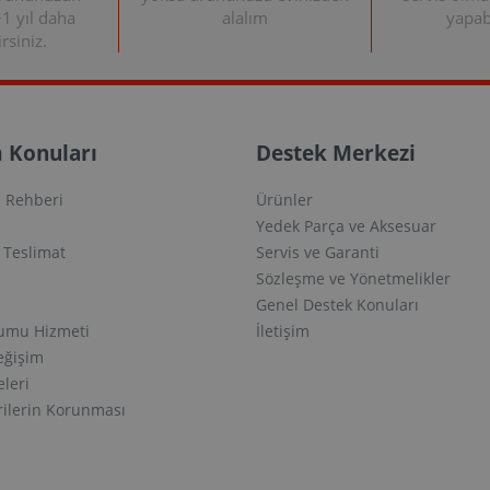
+1 yıl daha
alalım
yapabi
rsiniz.
 Konuları
Destek Merkezi
 Rehberi
Ürünler
Yedek Parça ve Aksesuar
e Teslimat
Servis ve Garanti
Sözleşme ve Yönetmelikler
Genel Destek Konuları
lumu Hizmeti
İletişim
eğişim
eleri
erilerin Korunması