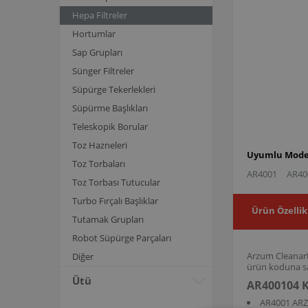
Hepa Filtreler
Hortumlar
Sap Grupları
Sünger Filtreler
Süpürge Tekerlekleri
Süpürme Başlıkları
Teleskopik Borular
Toz Hazneleri
Uyumlu Model
Toz Torbaları
AR4001
AR40
Toz Torbası Tutucular
Turbo Fırçalı Başlıklar
Ürün Özellik
Tutamak Grupları
Robot Süpürge Parçaları
Arzum Cleanart 
Diğer
ürün koduna sah
Ütü
AR400104 K
AR4001 AR