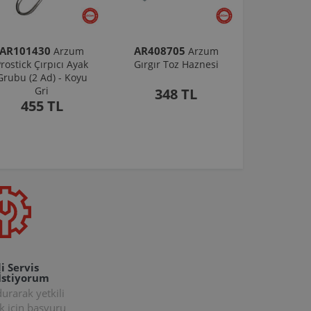
AR101430
AR408705
Arzum
Arzum
rostick Çırpıcı Ayak
Gırgır Toz Haznesi
Grubu (2 Ad) - Koyu
Gri
348 TL
455 TL
i Servis
İstiyorum
rarak yetkili
k için başvuru