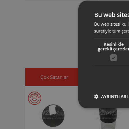
AR4002 AR
AR4054 AR
Bu web sites
AR400104 ürün
elektrikli süpü
Bu web sitesi kull
suretiyle tüm çer
Arzum orijinal a
ürününüz için u
Kesinlikle
gerekli çerezle
Ürününüz ile ilgi
ekleyip, yedek par
Çok Satanlar
İndirimdekiler
AYRINTILARI