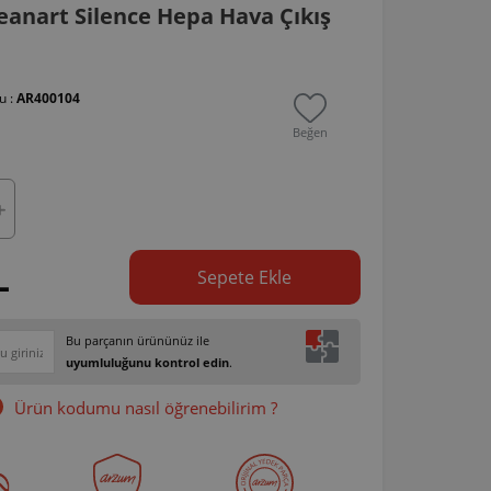
anart Silence Hepa Hava Çıkış
u :
AR400104
Beğen
L
Sepete Ekle
Bu parçanın ürününüz ile
uyumluluğunu kontrol edin
.
Ürün kodumu nasıl öğrenebilirim ?