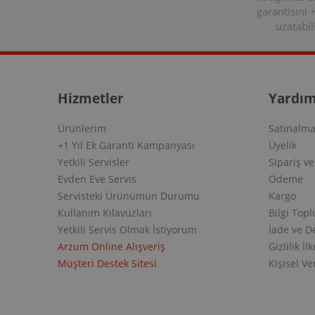
garantisini 
uzatabili
Hizmetler
Yardım
Ürünlerim
Satınalma
+1 Yıl Ek Garanti Kampanyası
Üyelik
Yetkili Servisler
Sipariş v
Evden Eve Servis
Ödeme
Servisteki Ürünümün Durumu
Kargo
Kullanım Kılavuzları
Bilgi Top
Yetkili Servis Olmak İstiyorum
İade ve D
Arzum Online Alışveriş
Gizlilik İlk
Müşteri Destek Sitesi
Kişisel V