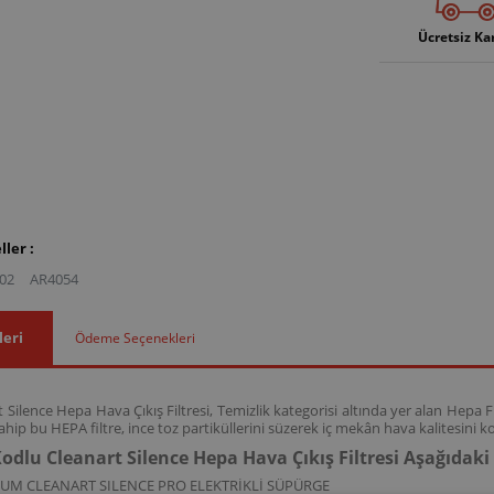
Ücretsiz Ka
ler :
02
AR4054
leri
Ödeme Seçenekleri
Silence Hepa Hava Çıkış Filtresi, Temizlik kategorisi altında yer alan Hepa Fi
ip bu HEPA filtre, ince toz partiküllerini süzerek iç mekân hava kalitesini 
odlu Cleanart Silence Hepa Hava Çıkış Filtresi Aşağıdak
ZUM CLEANART SILENCE PRO ELEKTRİKLİ SÜPÜRGE