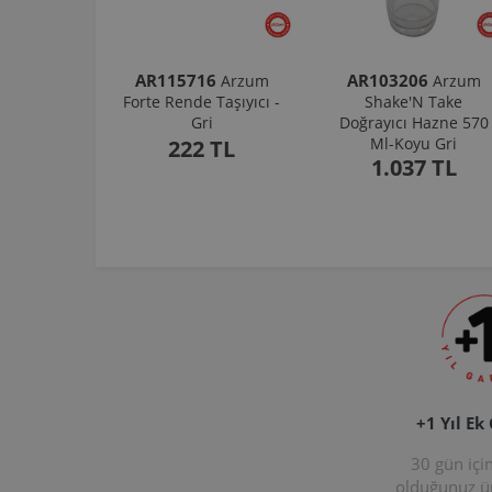
AR115716
AR103206
Arzum
Arzum
Forte Rende Taşıyıcı -
Shake'N Take
Gri
Doğrayıcı Hazne 570
Ml-Koyu Gri
222 TL
1.037 TL
+1 Yıl Ek
30 gün içi
olduğunuz 