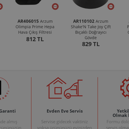
AR406015
AR110102
Arzum
Arzum
Olimpia Prime Hepa
Shake'N Take Joy Çift
P
Hava Çıkış Filtresi
Bıçaklı Doğrayıcı
Gövde
812 TL
829 TL
 Garanti
Evden Eve Servis
Yetkil
Olmak 
nde almış
Servise gidecek vaktiniz
Formu doldu
ürününüzün
yoksa ürününüzü evinizden
servis olma