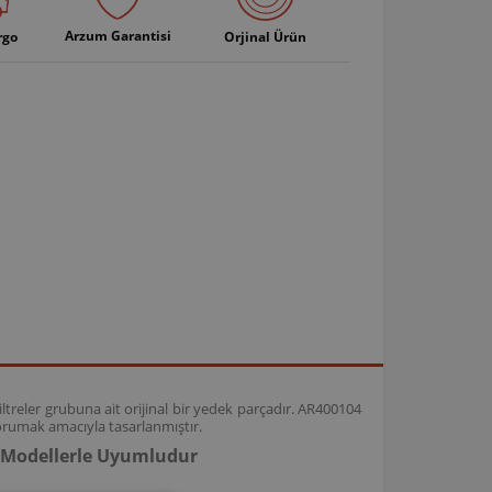
Arzum Garantisi
rgo
Orjinal Ürün
ltreler grubuna ait orijinal bir yedek parçadır. AR400104
korumak amacıyla tasarlanmıştır.
i Modellerle Uyumludur