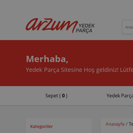
Merhaba,
Yedek Parça Sitesine Hoş geldiniz!
Lütfe
Sepet (
0
)
Yedek Parça
Anasayfa
/
T
Kategoriler