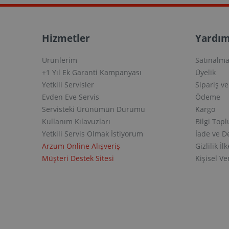
Hizmetler
Yardım
Ürünlerim
Satınalma
+1 Yıl Ek Garanti Kampanyası
Üyelik
Yetkili Servisler
Sipariş v
Evden Eve Servis
Ödeme
Servisteki Ürünümün Durumu
Kargo
Kullanım Kılavuzları
Bilgi Top
Yetkili Servis Olmak İstiyorum
İade ve D
Arzum Online Alışveriş
Gizlilik İlk
Müşteri Destek Sitesi
Kişisel V