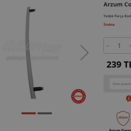
Arzum Co
Yedek Parça Kod
Stokta
239 T
Arzum Garan