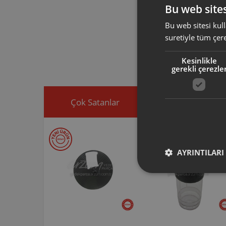
Bu web sites
Bu web sitesi kull
Arzum orijinal a
suretiyle tüm çer
ürününüz için u
Ürününüz ile ilgi
Kesinlikle
ekleyip, yedek par
gerekli çerezle
Çok Satanlar
İndirimdekiler
AYRINTILARI