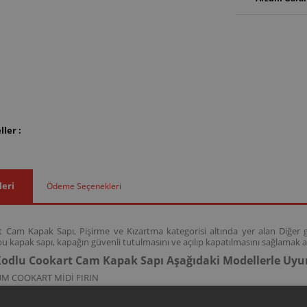
ler :
leri
Ödeme Seçenekleri
Cam Kapak Sapı, Pişirme ve Kızartma kategorisi altında yer alan Diğer g
 kapak sapı, kapağın güvenli tutulmasını ve açılıp kapatılmasını sağlamak a
odlu Cookart Cam Kapak Sapı Aşağıdaki Modellerle Uy
UM COOKART MİDİ FIRIN
kodlu bu kapak sapı; AR253 model kodlarına sahip Cookart midi fırın mode
asını sağlamak işlevini destekler.