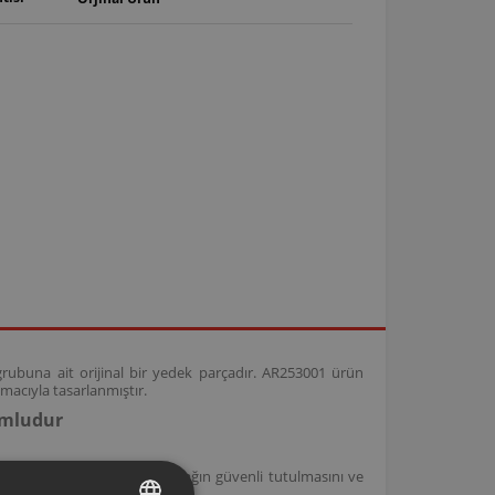
rubuna ait orijinal bir yedek parçadır. AR253001 ürün
macıyla tasarlanmıştır.
umludur
lleri ile uyumlu olup, kapağın güvenli tutulmasını ve