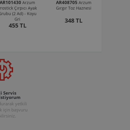
AR101430
AR408705
Arzum
Arzum
rostick Çırpıcı Ayak
Gırgır Toz Haznesi
Grubu (2 Ad) - Koyu
Gri
348 TL
455 TL
i Servis
İstiyorum
rarak yetkili
k için başvuru
lirsiniz.