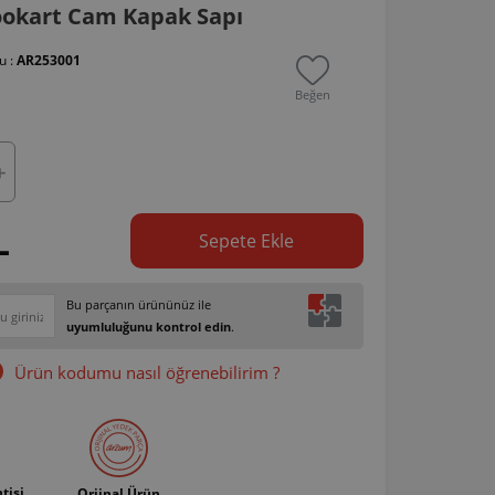
okart Cam Kapak Sapı
u :
AR253001
Beğen
L
Sepete Ekle
Bu parçanın ürününüz ile
uyumluluğunu kontrol edin
.
Ürün kodumu nasıl öğrenebilirim ?
tisi
Orjinal Ürün