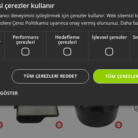
i çerezler kullanır
anıcı deneyimini iyileştirmek için çerezler kullanır. Web sitemizi
ksesuar ve sarf malzemeleri, ürününüzü uzun ömürlü ve güvenle kullanmanız 
ezlere Çerez Politikamız uyarınca onay vermiş olursunuz.
Daha faz
yumlu olup olmadığını,
ürün kodunuz aracılığı ile kontrol ediniz.
li kullanım kılavuzu ve kullanım detayları için
https://destek.arzum.com.tr
Performans
Hedefleme
İşlevsel çerezler
Sı
ça ve garanti bilgilerine kolayca erişebilirsiniz.
r
çerezleri
çerezleri
Yeni Ürünler
Seçtiklerimiz
TÜM ÇEREZLERI REDDET
TÜM ÇEREZLER
 GÖSTER