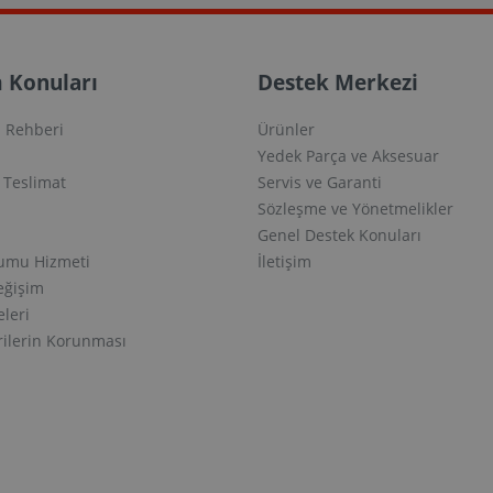
 Konuları
Destek Merkezi
 Rehberi
Ürünler
Yedek Parça ve Aksesuar
e Teslimat
Servis ve Garanti
Sözleşme ve Yönetmelikler
Genel Destek Konuları
lumu Hizmeti
İletişim
eğişim
eleri
erilerin Korunması