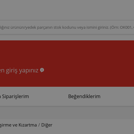
n giriş yapınız
 Siparişlerim
Beğendiklerim
işirme ve Kızartma
/
Diğer