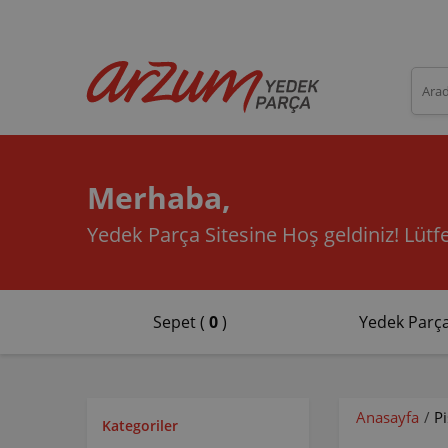
Merhaba,
Yedek Parça Sitesine Hoş geldiniz!
Lütfe
Sepet (
0
)
Yedek Parça
Anasayfa
/
P
Kategoriler