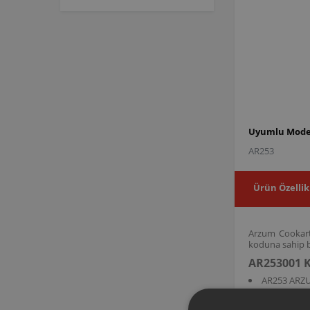
Uyumlu Model
AR253
Ürün Özellik
Arzum Cookart 
koduna sahip bu
AR253001 K
AR253 ARZ
AR253001 ürün 
açılıp kapatılm