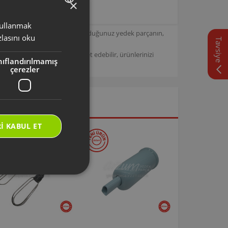
×
 kullanmak
TURKISH
için tasarlanmıştır. Seçmiş olduğunuz yedek parçanın,
lasını oku
Tavsiye
ENGLISH
/
Arzum Destek Sitemizi ziyaret edebilir, ürünlerinizi
nıflandırılmamış
çerezler
I KABUL ET