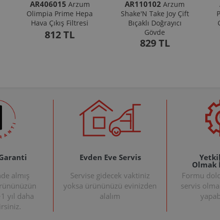
AR406015
AR110102
Arzum
Arzum
Olimpia Prime Hepa
Shake'N Take Joy Çift
P
Hava Çıkış Filtresi
Bıçaklı Doğrayıcı
Gövde
812 TL
829 TL
 Garanti
Evden Eve Servis
Yetkil
Olmak 
nde almış
Servise gidecek vaktiniz
Formu doldu
ürününüzün
yoksa ürününüzü evinizden
servis olma
+1 yıl daha
alalım
yapabi
rsiniz.