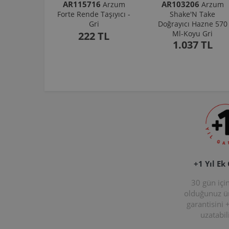
AR115716
AR103206
Arzum
Arzum
Forte Rende Taşıyıcı -
Shake'N Take
Gri
Doğrayıcı Hazne 570
Ml-Koyu Gri
222 TL
1.037 TL
+1 Yıl Ek
30 gün içi
olduğunuz 
garantisini 
uzatabili